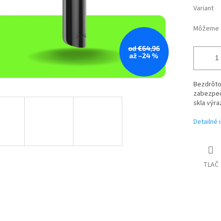
Variant
Môžeme d
od €64,96
až –24 %
Bezdrôtov
zabezpeče
skla výra
Detailné 
TLAČ