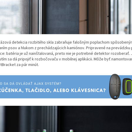
fázová detekcia rozbitého skla zabraňuje falošným poplachom spôsobený
aním psov a hlukom z prechádzajúcich kamiónov. Pripravené na prevádzku 
ice: batéria je už nainštalovaná, preto nie je potrebné detektor rozoberať.
nutím sa dá pripojiť k rozbočovaču v mobilnej aplikácii. Môže byť namontova
tBracket za pár minút.