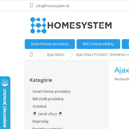
Prejsť
info@homesystem.sk
na
obsah
Smart Home produkty
WiFi/LAN produkty
Domov
Ajax Alarm
Ajax Glass Protect - Detektor r
B
Ajax
o
Preskočiť
č
Priemer
Neohod
Kategórie
kategórie
n
hodnote
ý
produkt
Smart Home produkty
p
je
WiFi/LAN produkty
0,0
a
z
Ostatné
n
5
e
🐣 Jarné zľavy 🐣
hviezdič
l
Dopredaj