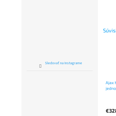
Súvis
Sledovať na Instagrame
Ajax 
jedn
syst
Priem
hodno
produ
€32
je