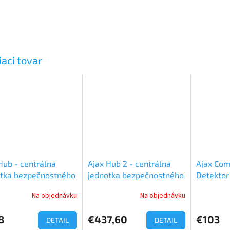
iaci tovar
Hub - centrálna
Ajax Hub 2 - centrálna
Ajax Com
otka bezpečnostného
jednotka bezpečnostného
Detektor
ému Ajax
systému
rozbitia 
Na objednávku
Na objednávku
erné
tenie
ktu
8
€437,60
€103
DETAIL
DETAIL