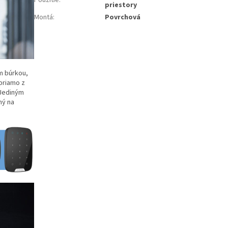
priestory
Montá
:
Povrchová
m búrkou,
priamo z
 Jediným
ný na