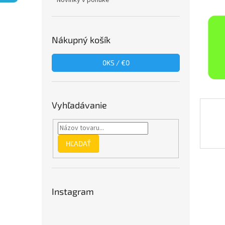
Novinky v ponuke
Nákupný košík
0
KS /
€0
Vyhľadávanie
HĽADAŤ
Instagram