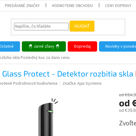
PREDÁVANÉ ZNAČKY
HODNOTENIE OBCHODU
CENY DOPRAVY
HĽADAŤ
Ostatné
🐣 Jarné zľavy 🐣
Dopredaj
Novinky v ponuk
ozbitia skla
Posledný kus za danú cenu
 Glass Protect - Detektor rozbitia skla
né
notené
Podrobnosti hodnotenia
Značka:
Ajax Systems
nie
u
od €64,
od
od
€39,
Jednotk
Zvoľte
iek.
cena: