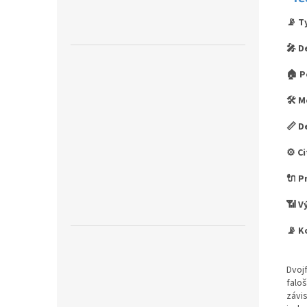
📡 T
🎤 D
🏠 P
🛠️ 
📏 D
⚙️ C
🔌 P
📶 V
📡 K
Dvojf
falo
závi