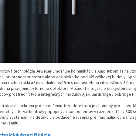
rôtová technológia Jeweller umožňuje komunikáciu s Ajax Hubom až na vzd
m v otvorenom priestore alebo cez niekoľko podlaží výškovej budovy. Spoľ
cia rozbitia skla až na vzdialenosť 9 m s nastaviteľnou citlivosťou v 3 úrov
akt na pripojenie externého detektora. Možnosť integrácie do systémov in
bcov prostredníctvom integračných modulov Ajax (uartBridge / ocBridge Pl
tizácia na ochranu proti narušeniu. Kryt detektora je chránený proti sabotá
aviteľný interval kontroly pripojených komponentov v rozmedzí 12 až 300 s
vený systémami na detekciu a potlačenie rušenia pre maximálnu ochranu 
 narušeniu.
chnická špecifikácia