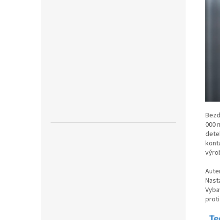
Bezd
000 
detek
kont
výro
Auten
Nast
Vyba
proti
Te