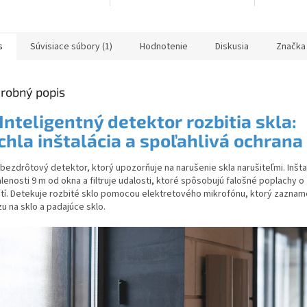
s
Súvisiace súbory (1)
Hodnotenie
Diskusia
Značka
ičiek.
robný popis
Inteligentný detektor rozbitia skla:
chla inštalácia a spoľahlivá ochrana
bezdrôtový detektor, ktorý upozorňuje na narušenie skla narušiteľmi. Inšta
lenosti 9 m od okna a filtruje udalosti, ktoré spôsobujú falošné poplachy o
ití. Detekuje rozbité sklo pomocou elektretového mikrofónu, ktorý zazna
u na sklo a padajúce sklo.