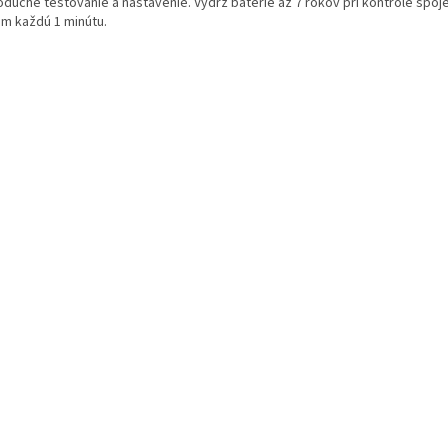
oduché testovanie a nastavenie. Výdrž batérie až 7 rokov pri kontrole spoje
m každú 1 minútu.