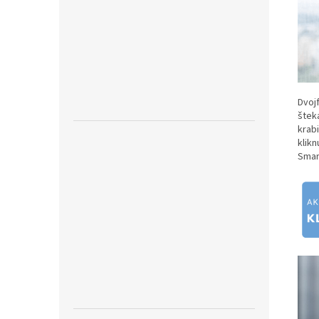
Dvoj
štek
krab
klik
Smar