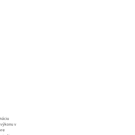
ináciu
 výkonu v
pre