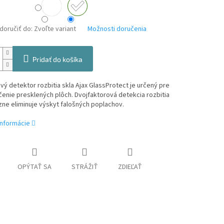
oručiť do:
Zvoľte variant
Možnosti doručenia
Pridať do košíka
ý detektor rozbitia skla Ajax GlassProtect je určený pre
nie presklených plôch. Dvojfaktorová detekcia rozbitia
zne eliminuje výskyt falošných poplachov.
informácie
OPÝTAŤ SA
STRÁŽIŤ
ZDIEĽAŤ