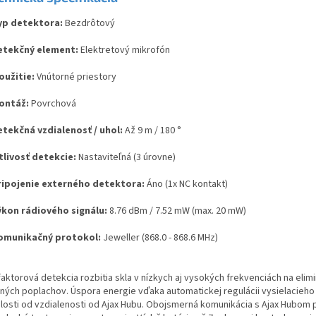
yp detektora:
Bezdrôtový
etekčný element:
Elektretový mikrofón
oužitie:
Vnútorné priestory
Montáž:
Povrchová
etekčná vzdialenosť / uhol:
Až 9 m / 180 °
itlivosť detekcie:
Nastaviteľná (3 úrovne)
ripojenie externého detektora:
Áno (1x NC kontakt)
ýkon rádiového signálu:
8.76 dBm / 7.52 mW (max. 20 mW)
omunikačný protokol:
Jeweller (868.0 - 868.6 MHz)
aktorová detekcia rozbitia skla v nízkych aj vysokých frekvenciách na elim
šných poplachov. Úspora energie vďaka automatickej regulácii vysielacieho
slosti od vzdialenosti od Ajax Hubu. Obojsmerná komunikácia s Ajax Hubom 