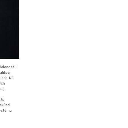
ialenosť 1
ahlivá
niach. NC
ých
us).
ži.
ekúnd.
systému