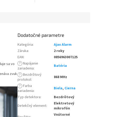
Dodatočné parametre
Kategória
:
Ajax Alarm
Záruka
:
2 roky
EAN
:
0856963007125
?
Napájanie
luje sa vo
Batéria
zariadenia
:
menáva zvuk
?
Bezdrôtový
868 MHz
protokol
:
?
Farba
Biela
,
Cierna
zariadenia
:
Typ detektora
:
Bezdrôtový
Elektretový
Detekčný element
:
mikrofón
Vnútorné
Použitie
: