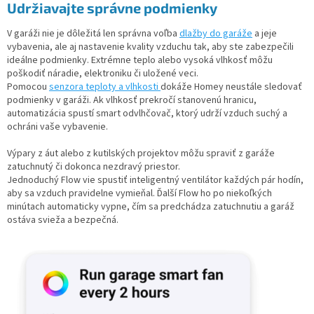
Udržiavajte správne podmienky
V garáži nie je dôležitá len správna voľba
dlažby do garáže
a jeje
vybavenia, ale aj nastavenie kvality vzduchu tak, aby ste zabezpečili
ideálne podmienky. Extrémne teplo alebo vysoká vlhkosť môžu
poškodiť náradie, elektroniku či uložené veci.
Pomocou
senzora teploty a vlhkosti
dokáže Homey neustále sledovať
podmienky v garáži. Ak vlhkosť prekročí stanovenú hranicu,
automatizácia spustí smart odvlhčovač, ktorý udrží vzduch suchý a
ochráni vaše vybavenie.
Výpary z áut alebo z kutilských projektov môžu spraviť z garáže
zatuchnutý či dokonca nezdravý priestor.
Jednoduchý Flow vie spustiť inteligentný ventilátor každých pár hodín,
aby sa vzduch pravidelne vymieňal. Ďalší Flow ho po niekoľkých
minútach automaticky vypne, čím sa predchádza zatuchnutiu a garáž
ostáva svieža a bezpečná.