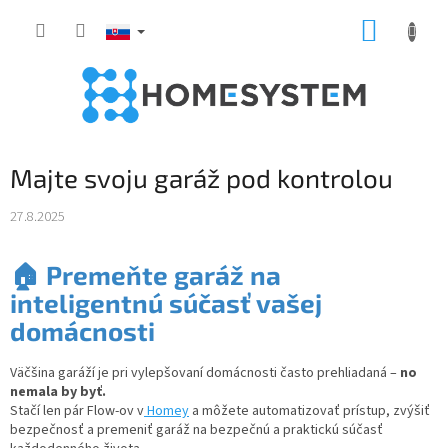
Prejsť
NÁKUP
na
obsah
KOŠÍK
Majte svoju garáž pod kontrolou
27.8.2025
🏠
Premeňte garáž na
inteligentnú súčasť vašej
domácnosti
Väčšina garáží je pri vylepšovaní domácnosti často prehliadaná –
no
nemala by byť.
Stačí len pár Flow-ov v
Homey
a môžete automatizovať prístup, zvýšiť
bezpečnosť a premeniť garáž na bezpečnú a praktickú súčasť