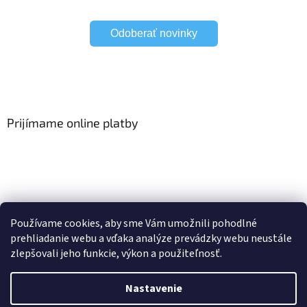
Odoberať novinky
Prijímame online platby
Viac o Smart Home
I Elektrické garniže
Používame cookies, aby sme Vám umožnili pohodlné
prehliadanie webu a vďaka analýze prevádzky webu neustále
zlepšovali jeho funkcie, výkon a použiteľnosť.
Vytvoril Shoptet
Nastavenie