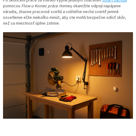
Po skončení práce sa všetko vypne jediným stlačením
smart tlačidla
pomocou
Flow-u Koniec práce
. Homey okamžite odpojí napájanie
náradia, zhasne pracovné svetlá a voliteľne nechá svietiť jemné
osvetlenie ešte niekoľko minút, aby ste mohli bezpečne odísť skôr,
než sa miestnosť úplne zatmie.