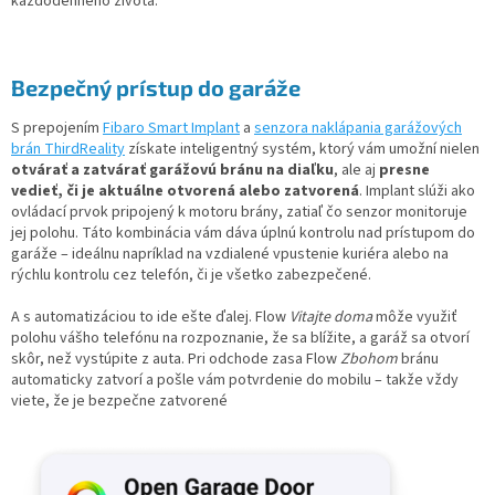
každodenného života.
Bezpečný prístup do garáže
S prepojením
Fibaro Smart Implant
a
senzora naklápania garážových
brán ThirdReality
získate inteligentný systém, ktorý vám umožní nielen
otvárať a zatvárať garážovú bránu na diaľku
, ale aj
presne
vedieť, či je aktuálne otvorená alebo zatvorená
. Implant slúži ako
ovládací prvok pripojený k motoru brány, zatiaľ čo senzor monitoruje
jej polohu. Táto kombinácia vám dáva úplnú kontrolu nad prístupom do
garáže – ideálnu napríklad na vzdialené vpustenie kuriéra alebo na
rýchlu kontrolu cez telefón, či je všetko zabezpečené.
A s automatizáciou to ide ešte ďalej. Flow
Vitajte doma
môže využiť
polohu vášho telefónu na rozpoznanie, že sa blížite, a garáž sa otvorí
skôr, než vystúpite z auta. Pri odchode zasa Flow
Zbohom
bránu
automaticky zatvorí a pošle vám potvrdenie do mobilu – takže vždy
viete, že je bezpečne zatvorené