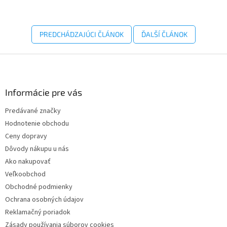
PREDCHÁDZAJÚCI ČLÁNOK
ĎALŠÍ ČLÁNOK
Z
á
p
ä
Informácie pre vás
t
Predávané značky
i
Hodnotenie obchodu
e
Ceny dopravy
Dôvody nákupu u nás
Ako nakupovať
Veľkoobchod
Obchodné podmienky
Ochrana osobných údajov
Reklamačný poriadok
Zásady používania súborov cookies