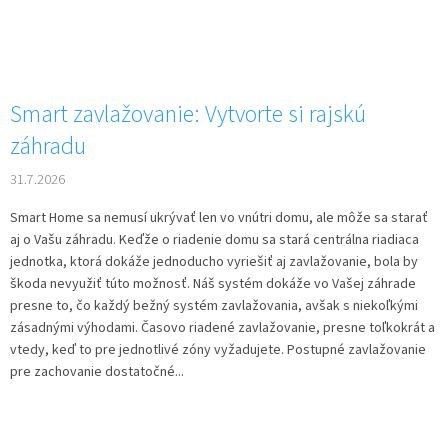
Smart zavlažovanie: Vytvorte si rajskú
záhradu
31.7.2026
Smart Home sa nemusí ukrývať len vo vnútri domu, ale môže sa starať
aj o Vašu záhradu. Keďže o riadenie domu sa stará centrálna riadiaca
jednotka, ktorá dokáže jednoducho vyriešiť aj zavlažovanie, bola by
škoda nevyužiť túto možnosť. Náš systém dokáže vo Vašej záhrade
presne to, čo každý bežný systém zavlažovania, avšak s niekoľkými
zásadnými výhodami. Časovo riadené zavlažovanie, presne toľkokrát a
vtedy, keď to pre jednotlivé zóny vyžadujete. Postupné zavlažovanie
pre zachovanie dostatočné...