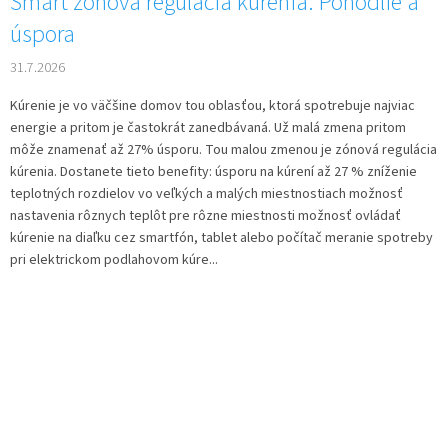
Smart zónová regulácia kúrenia: Pohodlie a
úspora
31.7.2026
Kúrenie je vo väčšine domov tou oblasťou, ktorá spotrebuje najviac
energie a pritom je častokrát zanedbávaná. Už malá zmena pritom
môže znamenať až 27% úsporu. Tou malou zmenou je zónová regulácia
kúrenia. Dostanete tieto benefity: úsporu na kúrení až 27 % zníženie
teplotných rozdielov vo veľkých a malých miestnostiach možnosť
nastavenia rôznych teplôt pre rôzne miestnosti možnosť ovládať
kúrenie na diaľku cez smartfón, tablet alebo počítač meranie spotreby
pri elektrickom podlahovom kúre...