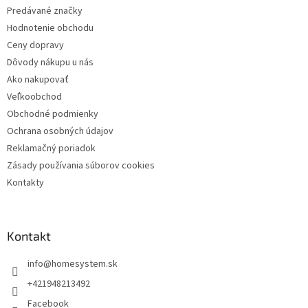
t
p
Predávané značky
i
r
Hodnotenie obchodu
e
v
k
Ceny dopravy
y
Dôvody nákupu u nás
v
Ako nakupovať
ý
p
Veľkoobchod
i
Obchodné podmienky
s
Ochrana osobných údajov
u
Reklamačný poriadok
Zásady používania súborov cookies
Kontakty
Kontakt
info
@
homesystem.sk
+421948213492
Facebook