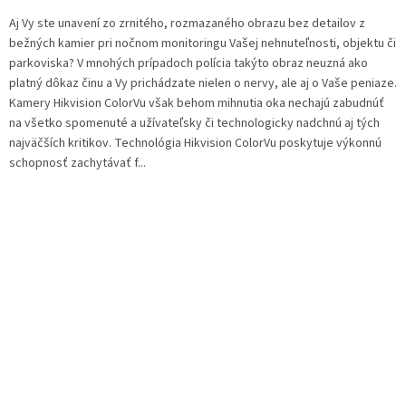
Aj Vy ste unavení zo zrnitého, rozmazaného obrazu bez detailov z
bežných kamier pri nočnom monitoringu Vašej nehnuteľnosti, objektu či
parkoviska? V mnohých prípadoch polícia takýto obraz neuzná ako
platný dôkaz činu a Vy prichádzate nielen o nervy, ale aj o Vaše peniaze.
Kamery Hikvision ColorVu však behom mihnutia oka nechajú zabudnúť
na všetko spomenuté a užívateľsky či technologicky nadchnú aj tých
najväčších kritikov. Technológia Hikvision ColorVu poskytuje výkonnú
schopnosť zachytávať f...