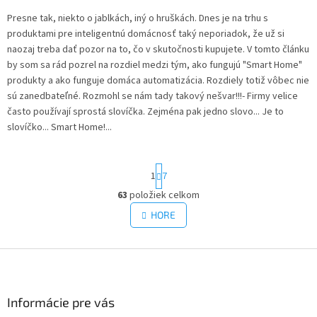
Presne tak, niekto o jablkách, iný o hruškách. Dnes je na trhu s
produktami pre inteligentnú domácnosť taký neporiadok, že už si
naozaj treba dať pozor na to, čo v skutočnosti kupujete. V tomto článku
by som sa rád pozrel na rozdiel medzi tým, ako fungujú "Smart Home"
produkty a ako funguje domáca automatizácia. Rozdiely totiž vôbec nie
sú zanedbateľné. Rozmohl se nám tady takový nešvar!!!- Firmy velice
často používají sprostá slovíčka. Zejména pak jedno slovo... Je to
slovíčko... Smart Home!...
S
1
7
t
r
63
položiek celkom
O
á
v
HORE
n
l
k
á
o
v
Z
d
a
a
á
n
c
p
i
i
ä
Informácie pre vás
e
e