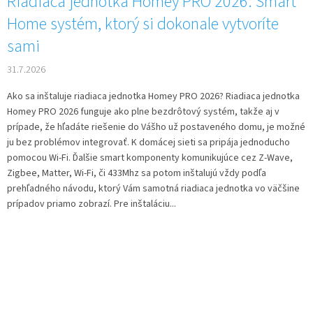
Riadiaca jednotka Homey PRO 2026: Smart
Home systém, ktorý si dokonale vytvoríte
sami
31.7.2026
Ako sa inštaluje riadiaca jednotka Homey PRO 2026? Riadiaca jednotka
Homey PRO 2026 funguje ako plne bezdrôtový systém, takže aj v
prípade, že hľadáte riešenie do Vášho už postaveného domu, je možné
ju bez problémov integrovať. K domácej sieti sa pripája jednoducho
pomocou Wi-Fi. Ďalšie smart komponenty komunikujúce cez Z-Wave,
Zigbee, Matter, Wi-Fi, či 433Mhz sa potom inštalujú vždy podľa
prehľadného návodu, ktorý Vám samotná riadiaca jednotka vo väčšine
prípadov priamo zobrazí. Pre inštaláciu...