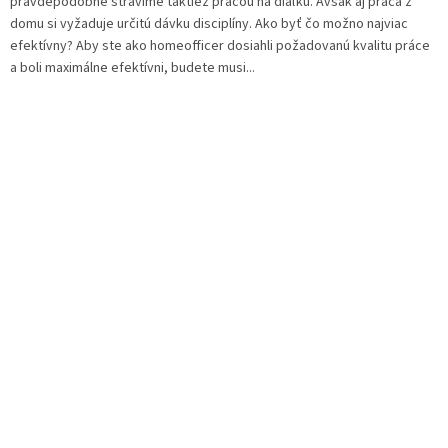
pravdepodobne strávime taktiež prácou na diaľku. Avšak aj práca z
domu si vyžaduje určitú dávku disciplíny. Ako byť čo možno najviac
efektívny? Aby ste ako homeofficer dosiahli požadovanú kvalitu práce
a boli maximálne efektívni, budete musi...