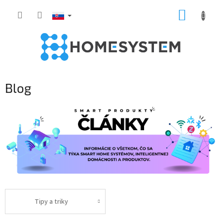
Prejsť
NÁKUP
na
obsah
KOŠÍK
Blog
Tipy a triky