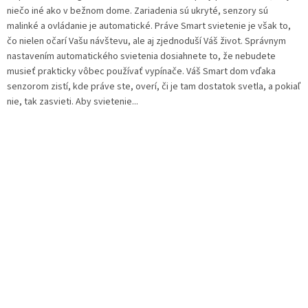
niečo iné ako v bežnom dome. Zariadenia sú ukryté, senzory sú
malinké a ovládanie je automatické. Práve Smart svietenie je však to,
čo nielen očarí Vašu návštevu, ale aj zjednoduší Váš život. Správnym
nastavením automatického svietenia dosiahnete to, že nebudete
musieť prakticky vôbec používať vypínače. Váš Smart dom vďaka
senzorom zistí, kde práve ste, overí, či je tam dostatok svetla, a pokiaľ
nie, tak zasvieti. Aby svietenie...