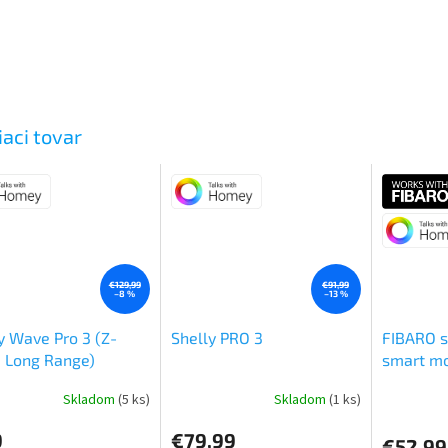
iaci tovar
€129,99
€91,99
–8 %
–13 %
y Wave Pro 3 (Z-
Shelly PRO 3
FIBARO s
 Long Range)
smart mo
Bezpoten
Skladom
(5 ks)
Skladom
(1 ks)
Priemerné
Priemerné
hodnotenie
hodnoteni
9
€79,99
produktu
produktu
€52,99