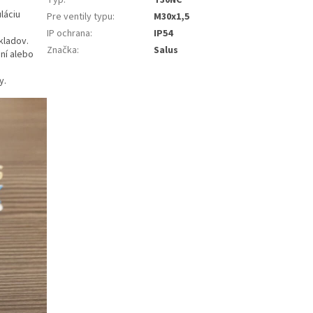
láciu
Pre ventily typu
:
M30x1,5
IP ochrana
:
IP54
kladov.
Značka
:
Salus
ní alebo
y.