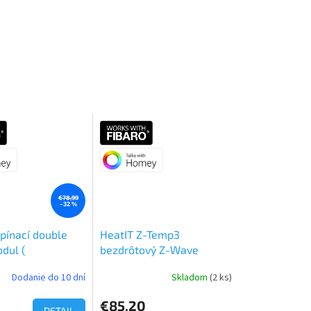
€78,99
–32 %
pínací double
HeatIT Z-Temp3
dul (
bezdrôtový Z-Wave
ciál )
termostat biely
Dodanie do 10 dní
Skladom
(2 ks)
e
€85,20
DETAIL