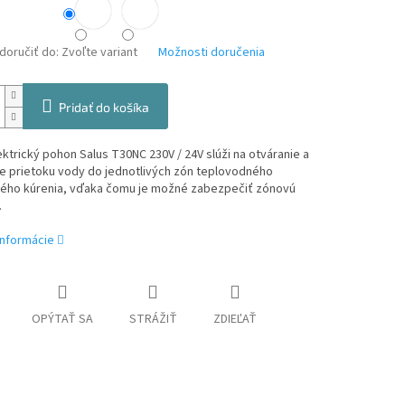
oručiť do:
Zvoľte variant
Možnosti doručenia
Pridať do košíka
trický pohon Salus T30NC 230V / 24V slúži na otváranie a
ie prietoku vody do jednotlivých zón teplovodného
ého kúrenia, vďaka čomu je možné zabezpečiť zónovú
.
informácie
OPÝTAŤ SA
STRÁŽIŤ
ZDIEĽAŤ