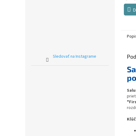
D
Popi
Pod
Sledovať na Instagrame
Sa
po
Salu
prie
"Fir
rozd
Kľúč