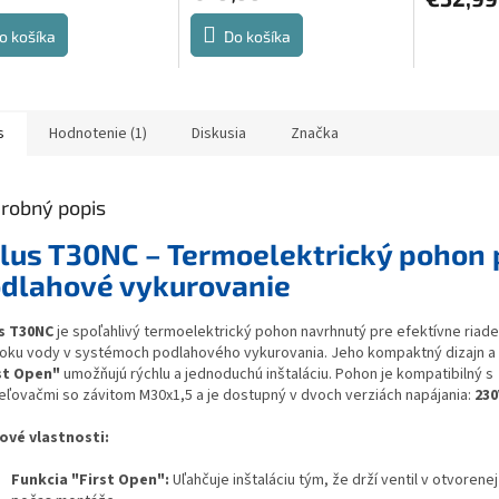
je
je
5,0
5,0
o košíka
Do košíka
z
z
5
5
hviezdičiek.
hviezdičiek
s
Hodnotenie (1)
Diskusia
Značka
robný popis
lus T30NC – Termoelektrický pohon 
dlahové vykurovanie
s T30NC
je spoľahlivý termoelektrický pohon navrhnutý pre efektívne riade
toku vody v systémoch podlahového vykurovania. Jeho kompaktný dizajn a 
st Open"
umožňujú rýchlu a jednoduchú inštaláciu. Pohon je kompatibilný s
eľovačmi so závitom M30x1,5 a je dostupný v dvoch verziách napájania:
230
ové vlastnosti:
Funkcia "First Open":
Uľahčuje inštaláciu tým, že drží ventil v otvorene