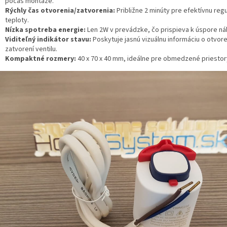
počas montáže.
Rýchly čas otvorenia/zatvorenia:
Približne 2 minúty pre efektívnu regu
teploty.
Nízka spotreba energie:
Len 2W v prevádzke, čo prispieva k úspore ná
Viditeľný indikátor stavu:
Poskytuje jasnú vizuálnu informáciu o otvore
zatvorení ventilu.
Kompaktné rozmery:
40 x 70 x 40 mm, ideálne pre obmedzené priestor