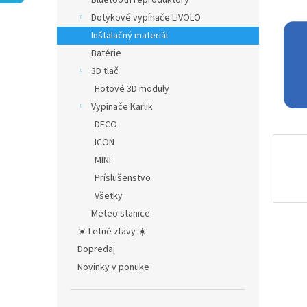
Bluetooth reproduktory
Dotykové vypínače LIVOLO
Inštalačný materiál
Batérie
3D tlač
Hotové 3D moduly
Vypínače Karlik
DECO
ICON
MINI
Príslušenstvo
Všetky
Meteo stanice
☀️ Letné zľavy ☀️
Dopredaj
Novinky v ponuke