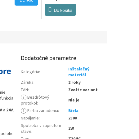
Do košíka
.
Dodatočné parametre
pre
Inštalačný
Kategória
:
materiál
Záruka
:
2 roky
EAN
:
Zvoľte variant
nie
?
Bezdrôtový
funkcia
Nie je
protokol
:
V
a
24V
.
?
Farba zariadenia
:
Biela
Napájanie
:
230V
Spotreba v zapnutom
2W
stave
:
j polohe
Typ
:
T30NC