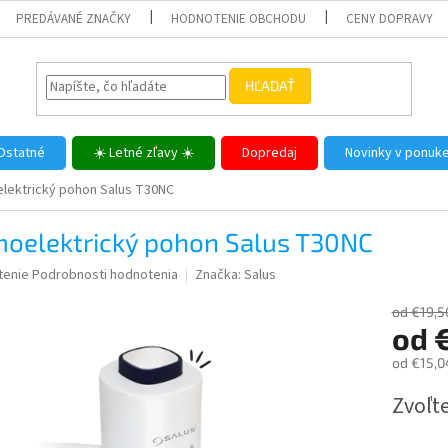
PREDÁVANÉ ZNAČKY
HODNOTENIE OBCHODU
CENY DOPRAVY
HĽADAŤ
Ostatné
☀️ Letné zľavy ☀️
Dopredaj
Novinky v ponuk
lektrický pohon Salus T30NC
moelektrický pohon Salus T30NC
né
tenie
Podrobnosti hodnotenia
Značka:
Salus
nie
u
od €19,5
od
od
€15,0
Jednotk
Zvoľte
iek.
cena: