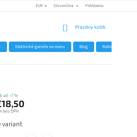
EUR
Slovenčina
DÔVODY NÁKUPU U NÁS
AKO NAKUPOVAŤ
Prihlásenie
VEĽKOOBCHOD
NÁKUPNÝ
Prázdny košík
KOŠÍK
e
Elektrické garniže na mieru
Blog
Reklamácie a vráte
0
až –7 %
€18,50
4
bez DPH
ová
 variant