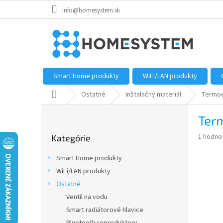
Prejsť
info@homesystem.sk
na
obsah
Smart Home produkty
WiFi/LAN produkty
Domov
Ostatné
Inštalačný materiál
Termoe
B
Ter
o
Preskočiť
č
Priemer
1 hodno
Kategórie
kategórie
n
hodnote
ý
produkt
Smart Home produkty
p
je
WiFi/LAN produkty
5,0
a
z
Ostatné
n
5
e
Ventil na vodu
hviezdič
l
Smart radiátorové hlavice