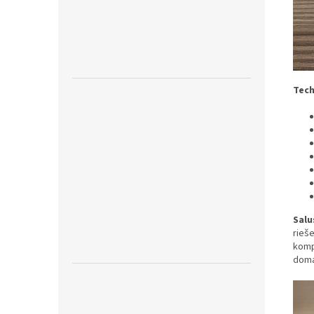
Tech
Salu
rieš
komp
domá