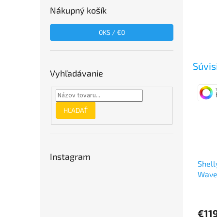
Nákupný košík
0
KS /
€0
Súvis
Vyhľadávanie
HĽADAŤ
Instagram
Shell
Wave
€11