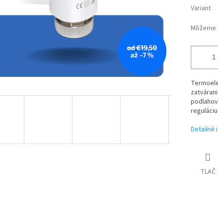
Variant
Môžeme d
od €19,50
až –7 %
Termoelek
zatváran
podlahov
reguláciu
Detailné 
TLAČ