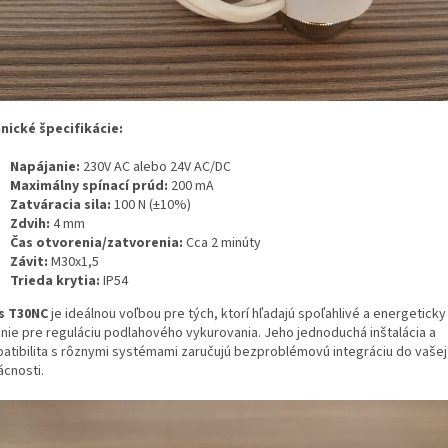
nické špecifikácie:
Napájanie:
230V AC alebo 24V AC/DC
Maximálny spínací prúd:
200 mA
Zatváracia sila:
100 N (±10%)
Zdvih:
4 mm
Čas otvorenia/zatvorenia:
Cca 2 minúty
Závit:
M30x1,5
Trieda krytia:
IP54
s T30NC
je ideálnou voľbou pre tých, ktorí hľadajú spoľahlivé a energetick
enie pre reguláciu podlahového vykurovania. Jeho jednoduchá inštalácia a
atibilita s rôznymi systémami zaručujú bezproblémovú integráciu do vašej
cnosti.