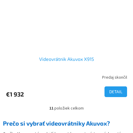
Videovrátnik Akuvox X915
Predaj skončil
Priemerné
hodnotenie
produktu
DETAIL
€1 932
je
5,0
z
11
položiek celkom
O
5
v
hviezdičiek.
l
Prečo si vybrať videovrátniky Akuvox?
á