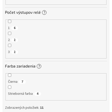
Počet výstupov relé
?
1
6
2
2
3
2
Farba zariadenia
?
Čierna
7
Strieborná farba
4
Zobrazených položiek:
11