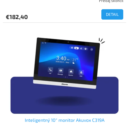
Predaj skončil
DETAIL
€182,40
Inteligentný 10" monitor Akuvox C319A