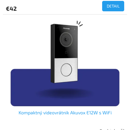
DETAIL
€42
Kompaktný videovrátnik Akuvox E12W s WiFi