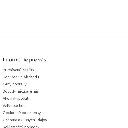
Z
á
p
ä
Informácie pre vás
t
Predávané značky
i
Hodnotenie obchodu
e
Ceny dopravy
Dôvody nákupu u nás
Ako nakupovať
Veľkoobchod
Obchodné podmienky
Ochrana osobných údajov
Reklamačný poriadok