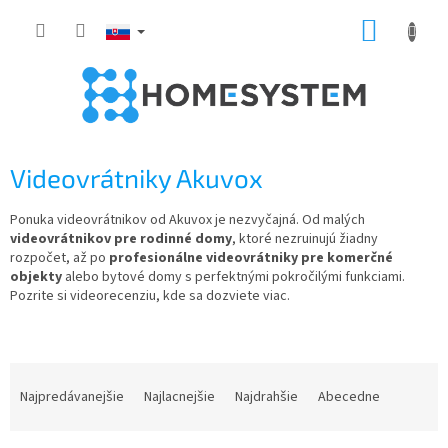
Prejsť
NÁKUP
na
obsah
KOŠÍK
Videovrátniky Akuvox
Ponuka videovrátnikov od Akuvox je nezvyčajná. Od malých
videovrátnikov pre rodinné domy
, ktoré nezruinujú žiadny
rozpočet, až po
profesionálne videovrátniky pre komerčné
objekty
alebo bytové domy s perfektnými pokročilými funkciami.
Pozrite si videorecenziu, kde sa dozviete viac.
R
a
Najpredávanejšie
Najlacnejšie
Najdrahšie
Abecedne
d
e