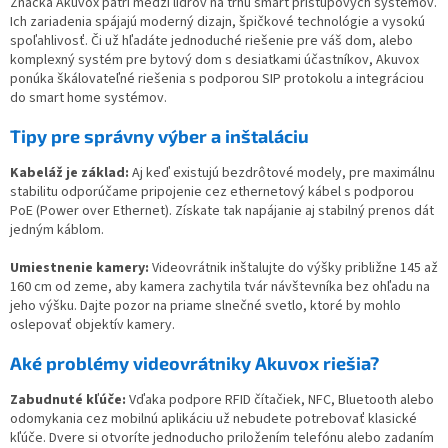
d
Značka Akuvox patrí medzi lídrov na trhu smart prístupových systémov.
a
Ich zariadenia spájajú moderný dizajn, špičkové technológie a vysokú
c
spoľahlivosť. Či už hľadáte jednoduché riešenie pre váš dom, alebo
i
komplexný systém pre bytový dom s desiatkami účastníkov, Akuvox
e
ponúka škálovateľné riešenia s podporou SIP protokolu a integráciou
p
do smart home systémov.
r
v
Tipy pre správny výber a inštaláciu
k
y
Kabeláž je základ:
Aj keď existujú bezdrôtové modely, pre maximálnu
v
stabilitu odporúčame pripojenie cez ethernetový kábel s podporou
ý
PoE (Power over Ethernet). Získate tak napájanie aj stabilný prenos dát
p
jedným káblom.
i
s
Umiestnenie kamery:
Videovrátnik inštalujte do výšky približne 145 až
u
160 cm od zeme, aby kamera zachytila tvár návštevníka bez ohľadu na
jeho výšku. Dajte pozor na priame slnečné svetlo, ktoré by mohlo
oslepovať objektív kamery.
Aké problémy videovrátniky Akuvox riešia?
Zabudnuté kľúče:
Vďaka podpore RFID čítačiek, NFC, Bluetooth alebo
odomykania cez mobilnú aplikáciu už nebudete potrebovať klasické
kľúče. Dvere si otvoríte jednoducho priložením telefónu alebo zadaním