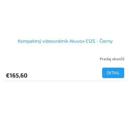
Kompaktný videovrátnik Akuvox E12S - Čierny
Predaj skončil
Priemerné
hodnotenie
produktu
DETAIL
€165,60
je
5,0
z
5
hviezdičiek.