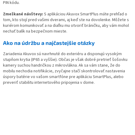
PIN kódu.
Zmeškané návštevy:
S aplikáciou Akuvox SmartPlus máte prehľad o
tom, kto stojí pred vašimi dverami, aj keď ste na dovolenke. Môžete s
kuriérom komunikovať a na diaľku mu otvoriť bráničku, aby vám mohol
nechať balík na bezpečnom mieste.
Ako na údržbu a najčastejšie otázky
Zariadenia Akuvox sú navrhnuté do exteriéru a disponujú vysokým
stupňom krytia (IP65 a vyššie). Občas je však dobré pretrieť šošovku
kamery suchou handričkou z mikrovlákna. Ak sa vám stane, že do
mobilu nechodia notifikácie, zvyčajne stačí skontrolovať nastavenia
úspory batérie vo vašom smartfóne pre aplikáciu SmartPlus, alebo
preveriť stabilitu internetového pripojenia v dome.