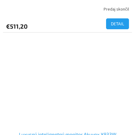
Predaj skončil
DETAIL
€511,20
Luxusný inteligentný monitor Akuvox X933W