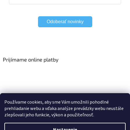
Odoberať novinky
Prijímame online platby
Viac o Smart Home
I Elektrické garniže
Používame cookies, aby sme Vám umožnili pohodlné
prehliadanie webu a vďaka analýze prevádzky webu neustále
zlepšovali jeho funkcie, výkon a použiteľnosť.
Vytvoril Shoptet
Nastavenie