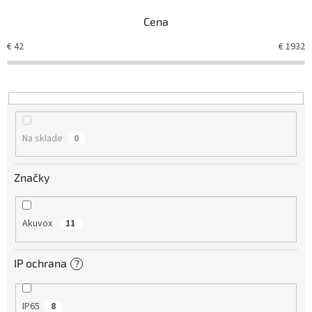
n
Cena
i
e
€
42
€
1932
p
r
o
d
u
k
Na sklade
0
t
o
v
Značky
Akuvox
11
IP ochrana
?
IP65
8