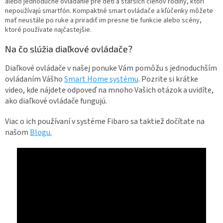
e
alebo jednoduché ovládanie pre deti a starších členov rodiny, ktorí
p
nepoužívajú smartfón. Kompaktné smart ovládače a kľúčenky môžete
r
mať neustále po ruke a priradiť im presne tie funkcie alebo scény,
v
ktoré používate najčastejšie.
k
y
Na čo slúžia diaľkové ovládače?
v
ý
Diaľkové ovládače v našej ponuke Vám pomôžu s jednoduchším
p
ovládaním Vášho
Smart Home systému
. Pozrite si krátke
i
video, kde nájdete odpoveď na mnoho Vašich otázok a uvidíte,
s
ako diaľkové ovládače fungujú.
u
Viac o ich používaní v systéme Fibaro sa taktiež dočítate na
našom
Blogu.