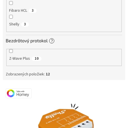
Fibaro HCL
3
Shelly
3
Bezdrôtový protokol
?
Z-Wave Plus
10
Zobrazených položiek:
12
V
ý
p
i
s
p
r