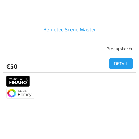
Remotec Scene Master
Predaj skončil
Priemerné
hodnotenie
produktu
DETAIL
€50
je
3,7
z
5
hviezdičiek.