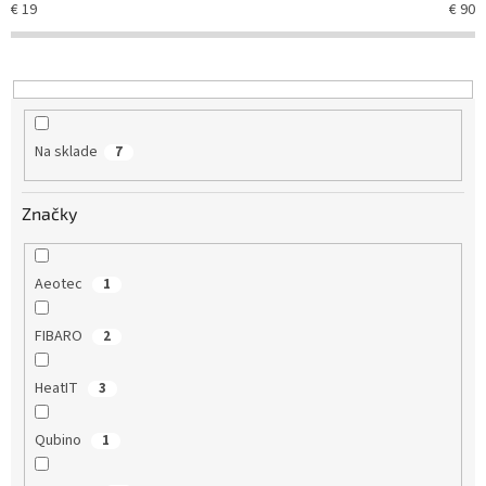
€
19
€
90
p
r
o
d
u
k
Na sklade
7
t
o
v
Značky
Aeotec
1
FIBARO
2
HeatIT
3
Qubino
1