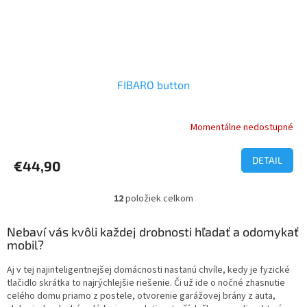
FIBARO button
Momentálne nedostupné
Priemerné
hodnotenie
produktu
DETAIL
€44,90
je
5,0
z
12
položiek celkom
O
5
v
hviezdičiek.
l
Nebaví vás kvôli každej drobnosti hľadať a odomykať
á
mobil?
d
a
Aj v tej najinteligentnejšej domácnosti nastanú chvíle, kedy je fyzické
c
tlačidlo skrátka to najrýchlejšie riešenie. Či už ide o nočné zhasnutie
i
celého domu priamo z postele, otvorenie garážovej brány z auta,