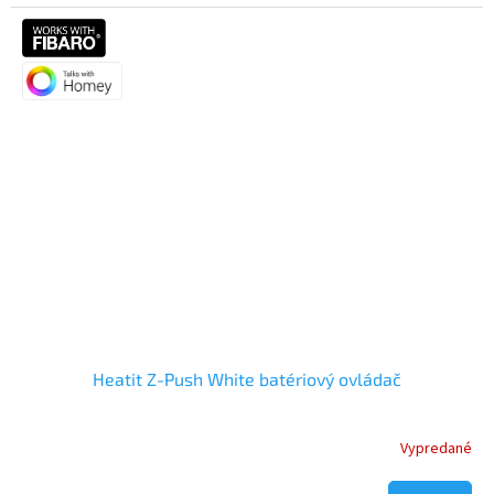
Heatit Z-Push White batériový ovládač
Vypredané
Priemerné
hodnotenie
produktu