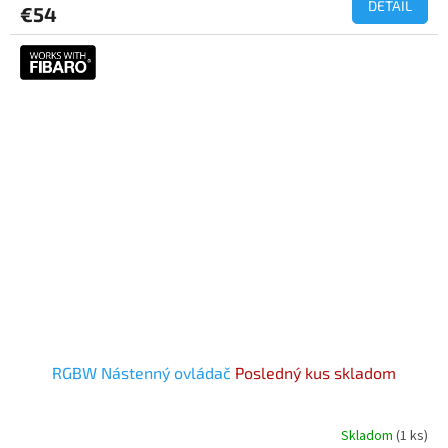
DETAIL
€54
je
5,0
z
5
hviezdičiek.
RGBW Nástenný ovládač
Posledný kus skladom
Skladom
(1 ks)