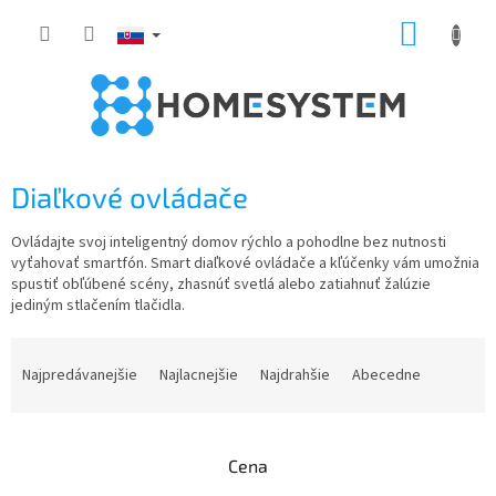
Prejsť
NÁKUP
na
obsah
KOŠÍK
Diaľkové ovládače
Ovládajte svoj inteligentný domov rýchlo a pohodlne bez nutnosti
vyťahovať smartfón. Smart diaľkové ovládače a kľúčenky vám umožnia
spustiť obľúbené scény, zhasnúť svetlá alebo zatiahnuť žalúzie
jediným stlačením tlačidla.
R
a
Najpredávanejšie
Najlacnejšie
Najdrahšie
Abecedne
d
e
n
Cena
i
e