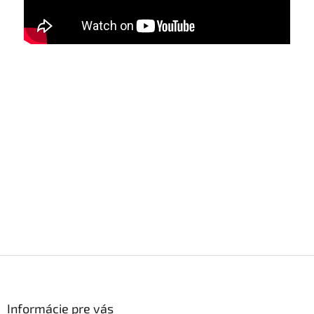
Z
á
p
ä
Informácie pre vás