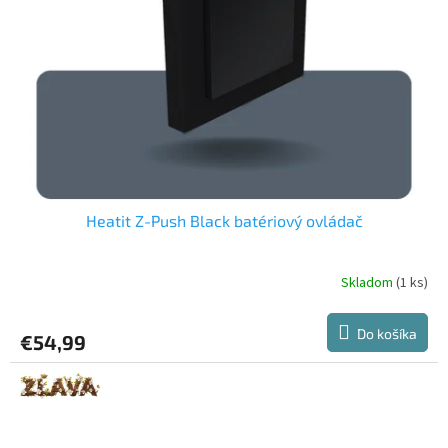
Heatit Z-Push Black batériový ovládač
Skladom
(1 ks)
Do košíka
€54,99