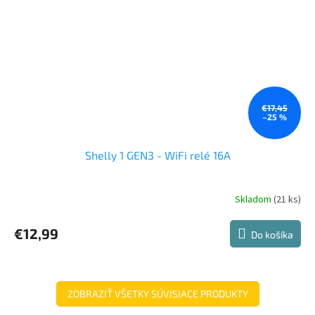
€17,45
–25 %
Shelly 1 GEN3 - WiFi relé 16A
Skladom
(21 ks)
Priemerné
hodnotenie
produktu
€12,99
Do košíka
je
5,0
z
5
hviezdičiek.
ZOBRAZIŤ VŠETKY SÚVISIACE PRODUKTY