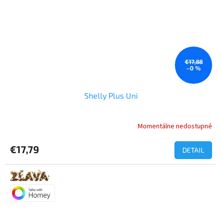
€17,88
–0 %
Shelly Plus Uni
Momentálne nedostupné
€17,79
DETAIL