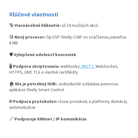
Kľúčové vlastnosti
🔢
Viacnásobné kliknutie:
až 16 možných akcií
💽
Nový procesor:
čip ESP-Shelly-C38F so zväčšenou pamäťou
8 MB
🛡️
Vylepšená odolnosť koncoviek
🖥️
Podpora skriptovania:
webhooky,
MQTT
, WebSocket,
HTTPS, UDP, TLS a vlastné certifikáty
🏠
Nie je potrebný HUB:
Jednoduché ovládanie pomocou
aplikácie Shelly Smart Control
🌐
Podpora protokolov:
rôzne protokoly a platformy domácej
automatizácie
🔗
Podporuje KNXnet / IP komunikáciu