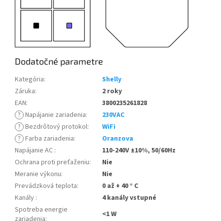
Dodatočné parametre
Kategória
:
Shelly
Záruka
:
2 roky
EAN
:
3800235261828
?
Napájanie zariadenia
:
230VAC
?
Bezdrôtový protokol
:
WiFi
?
Farba zariadenia
:
Oranzova
Napájanie AC
:
110-240V ±10%, 50/60Hz
Ochrana proti preťaženiu
:
Nie
Meranie výkonu
:
Nie
Prevádzková teplota
:
0 až + 40 ° C
Kanály
:
4 kanály vstupné
Spotreba energie
<1 W
zariadenia
: