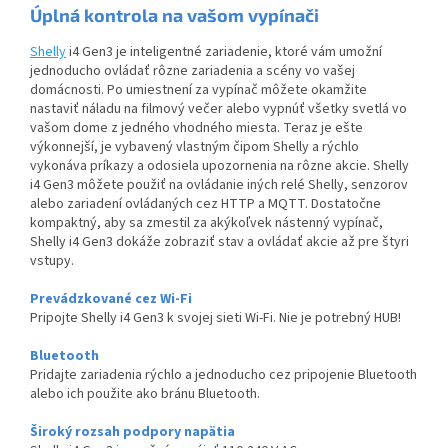
Úplná kontrola na vašom vypínači
Shelly
i4 Gen3 je inteligentné zariadenie, ktoré vám umožní
jednoducho ovládať rôzne zariadenia a scény vo vašej
domácnosti. Po umiestnení za vypínač môžete okamžite
nastaviť náladu na filmový večer alebo vypnúť všetky svetlá vo
vašom dome z jedného vhodného miesta. Teraz je ešte
výkonnejší, je vybavený vlastným čipom Shelly a rýchlo
vykonáva príkazy a odosiela upozornenia na rôzne akcie. Shelly
i4 Gen3 môžete použiť na ovládanie iných relé Shelly, senzorov
alebo zariadení ovládaných cez HTTP a MQTT. Dostatočne
kompaktný, aby sa zmestil za akýkoľvek nástenný vypínač,
Shelly i4 Gen3 dokáže zobraziť stav a ovládať akcie až pre štyri
vstupy.
Prevádzkované cez Wi-Fi
Pripojte Shelly i4 Gen3 k svojej sieti Wi-Fi. Nie je potrebný HUB!
Bluetooth
Pridajte zariadenia rýchlo a jednoducho cez pripojenie Bluetooth
alebo ich použite ako bránu Bluetooth.
Široký rozsah podpory napätia