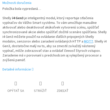
Možnosti doručenia
Položka bola vypredaná…
Shelly
i4 Gen3
je inteligentný modul, ktorý reportuje stlačenia
vypínačov do Vášho Smart systému. To vám umožňuje manuálne
aktivovať alebo deaktivovať akúkoľvek vytvorenú scénu, spúšťať
synchronizované akcie alebo spúšťať zložité scenáre spúšťania. Shelly
i4 Gen3 môžete použiť na ovládanie ďalších pripojených Shelly
modulov, senzorov alebo zariadení ovládaných HTTP a
MQTT
. Shelly i4
Gen3, dostatočne malý na to, aby sa zmestil za každý nástenný
vypínač, môže zobrazovať stav a ovládať činnosť štyroch vstupov.
Zariadenie má v porovnaní s predchodcom aj vylepšený procesor a
zvýšenú pamäť.
Detailné informácie
OPÝTAŤ SA
STRÁŽIŤ
ZDIEĽAŤ