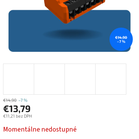
€14,90
–7 %
€14,90
–7 %
€13,79
€11,21 bez DPH
Jednotková
Momentálne nedostupné
cena: