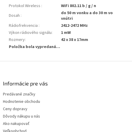
Protokol Wireless
:
WiFi 802.11 b / g / n
do 50 m vonku a do 30 m vo
Dosah
:
vnútri
Rádiofrekvencia
:
2412-2472 МHz
Výkon rádiového signálu
:
1 mW
Rozmery
:
42 x 38 x 17mm
Položka bola vypredaná…
Z
á
p
ä
Informácie pre vás
t
Predávané značky
i
Hodnotenie obchodu
e
Ceny dopravy
Dôvody nákupu u nás
Ako nakupovať
Veľkoobchod