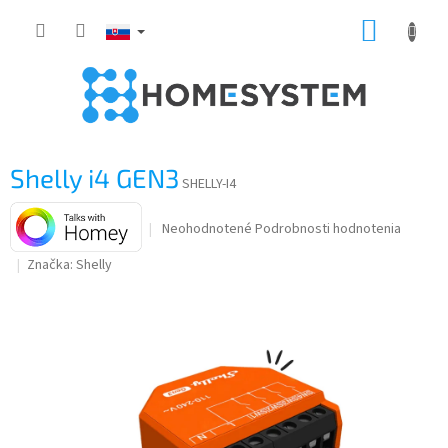
Prejsť
NÁKUP
na
obsah
KOŠÍK
Shelly i4 GEN3
SHELLY-I4
Priemerné
Neohodnotené
Podrobnosti hodnotenia
hodnotenie
Značka:
Shelly
produktu
je
0,0
z
5
hviezdičiek.