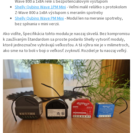
Wave 800 a 1x8A relé s bezpotenciálovým výstupom
Shelly Qubino Wave 1PM Mini
- Veľmi malé relátko s protokolom
Z-Wave 800 a 1x8A výstupom s meraním spotreby
Shelly Qubino Wave PM Mini
- Modul len na meranie spotreby,
bez spínania v mini verzii.
Ako vidíte, špecifikácia tohto modulu je naozaj skvelá. Bez kompromisu
k zaužívaným štandardom sa proste podarilo Shelly vytvoriť moduly,
ktoré jednoznačne vyhrávajú veľkosťou. A tá výhra nie je v milimetroch,
ako sme na to boli v boji o veľkosť zvyknutí. Rozdiel je tu naozaj veľký.