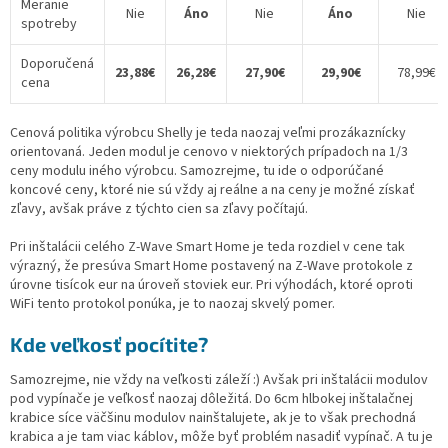
Meranie
Nie
Áno
Nie
Áno
Nie
spotreby
Doporučená
23,88€
26,28€
27,90€
29,90€
78,99€
cena
Cenová politika výrobcu Shelly je teda naozaj veľmi prozákaznícky
orientovaná. Jeden modul je cenovo v niektorých prípadoch na 1/3
ceny modulu iného výrobcu. Samozrejme, tu ide o odporúčané
koncové ceny, ktoré nie sú vždy aj reálne a na ceny je možné získať
zľavy, avšak práve z týchto cien sa zľavy počítajú.
Pri inštalácii celého Z-Wave Smart Home je teda rozdiel v cene tak
výrazný, že presúva Smart Home postavený na Z-Wave protokole z
úrovne tisícok eur na úroveň stoviek eur. Pri výhodách, ktoré oproti
WiFi tento protokol ponúka, je to naozaj skvelý pomer.
Kde veľkosť pocítite?
Samozrejme, nie vždy na veľkosti záleží :) Avšak pri inštalácii modulov
pod vypínače je veľkosť naozaj dôležitá. Do 6cm hlbokej inštalačnej
krabice síce väčšinu modulov nainštalujete, ak je to však prechodná
krabica a je tam viac káblov, môže byť problém nasadiť vypínač. A tu je