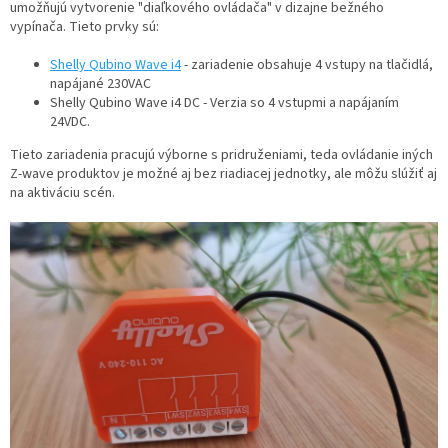
umožňujú vytvorenie "diaľkového ovládača" v dizajne bežného
vypínača. Tieto prvky sú:
Shelly Qubino Wave i4
- zariadenie obsahuje 4 vstupy na tlačidlá,
napájané 230VAC
Shelly Qubino Wave i4 DC - Verzia so 4 vstupmi a napájaním
24VDC.
Tieto zariadenia pracujú výborne s pridruženiami, teda ovládanie iných
Z-wave produktov je možné aj bez riadiacej jednotky, ale môžu slúžiť aj
na aktiváciu scén.