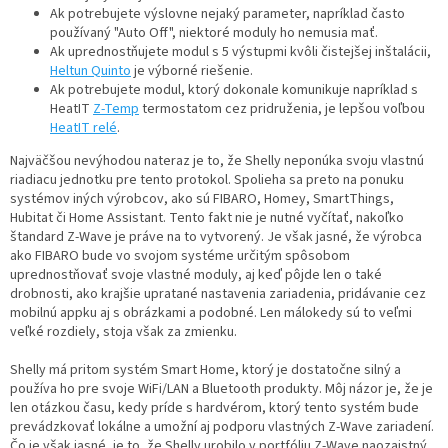
Ak potrebujete výslovne nejaký parameter, napríklad často
používaný "Auto Off", niektoré moduly ho nemusia mať.
Ak uprednostňujete modul s 5 výstupmi kvôli čistejšej inštalácii,
Heltun Quinto
je výborné riešenie.
Ak potrebujete modul, ktorý dokonale komunikuje napríklad s
HeatIT
Z-Temp
termostatom cez pridruženia, je lepšou voľbou
HeatIT relé
.
Najväčšou nevýhodou nateraz je to, že Shelly neponúka svoju vlastnú
riadiacu jednotku pre tento protokol. Spolieha sa preto na ponuku
systémov iných výrobcov, ako sú FIBARO, Homey, SmartThings,
Hubitat či Home Assistant. Tento fakt nie je nutné vyčítať, nakoľko
štandard Z-Wave je práve na to vytvorený. Je však jasné, že výrobca
ako FIBARO bude vo svojom systéme určitým spôsobom
uprednostňovať svoje vlastné moduly, aj keď pôjde len o také
drobnosti, ako krajšie upratané nastavenia zariadenia, pridávanie cez
mobilnú appku aj s obrázkami a podobné. Len málokedy sú to veľmi
veľké rozdiely, stoja však za zmienku.
Shelly má pritom systém Smart Home, ktorý je dostatočne silný a
používa ho pre svoje WiFi/LAN a Bluetooth produkty. Môj názor je, že je
len otázkou času, kedy príde s hardvérom, ktorý tento systém bude
prevádzkovať lokálne a umožní aj podporu vlastných Z-Wave zariadení.
Čo je však jasné, je to, že Shelly urobilo v portfóliu Z-Wave naozajstný