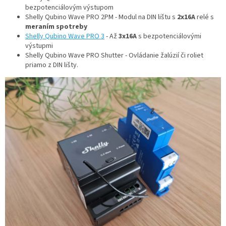
bezpotenciálovým výstupom
Shelly Qubino Wave PRO 2PM - Modul na DIN lištu s
2x16A
relé s
meraním spotreby
Shelly Qubino Wave PRO 3
- Až
3x16A
s bezpotenciálovými
výstupmi
Shelly Qubino Wave PRO Shutter - Ovládanie žalúzií či roliet
priamo z DIN lišty.