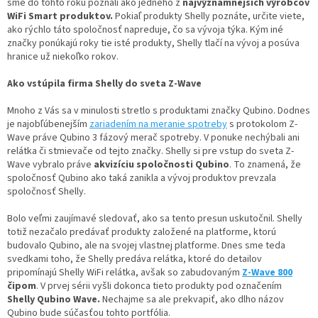
sme do tohto roku poznali ako jedného z
najvýznamnejších výrobcov
WiFi Smart produktov.
Pokiaľ produkty Shelly poznáte, určite viete,
ako rýchlo táto spoločnosť napreduje, čo sa vývoja týka. Kým iné
značky ponúkajú roky tie isté produkty, Shelly tlačí na vývoj a posúva
hranice už niekoľko rokov.
Ako vstúpila firma Shelly do sveta Z-Wave
Mnoho z Vás sa v minulosti stretlo s produktami značky Qubino. Dodnes
je najobľúbenejším
zariadením na meranie spotreby
s protokolom Z-
Wave práve Qubino 3 fázový merač spotreby. V ponuke nechýbali ani
relátka či stmievače od tejto značky. Shelly si pre vstup do sveta Z-
Wave vybralo práve
akvizíciu spoločnosti Qubino
. To znamená, že
spoločnosť Qubino ako taká zanikla a vývoj produktov prevzala
spoločnosť Shelly.
Bolo veľmi zaujímavé sledovať, ako sa tento presun uskutočnil. Shelly
totiž nezačalo predávať produkty založené na platforme, ktorú
budovalo Qubino, ale na svojej vlastnej platforme. Dnes sme teda
svedkami toho, že Shelly predáva relátka, ktoré do detailov
pripomínajú Shelly WiFi relátka, avšak so zabudovaným
Z-Wave 800
čipom
. V prvej sérii vyšli dokonca tieto produkty pod označením
Shelly Qubino Wave.
Nechajme sa ale prekvapiť, ako dlho názov
Qubino bude súčasťou tohto portfólia.