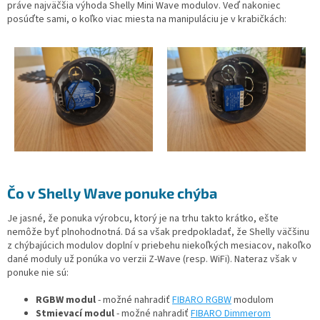
práve najväčšia výhoda Shelly Mini Wave modulov. Veď nakoniec
posúďte sami, o koľko viac miesta na manipuláciu je v krabičkách:
Čo v Shelly Wave ponuke chýba
Je jasné, že ponuka výrobcu, ktorý je na trhu takto krátko, ešte
nemôže byť plnohodnotná. Dá sa však predpokladať, že Shelly väčšinu
z chýbajúcich modulov doplní v priebehu niekoľkých mesiacov, nakoľko
dané moduly už ponúka vo verzii Z-Wave (resp. WiFi). Nateraz však v
ponuke nie sú:
RGBW modul
- možné nahradiť
FIBARO RGBW
modulom
Stmievací modul
- možné nahradiť
FIBARO Dimmerom