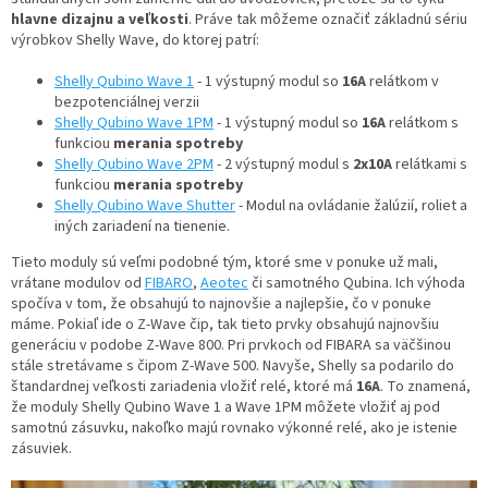
hlavne dizajnu a veľkosti
. Práve tak môžeme označiť základnú sériu
výrobkov Shelly Wave, do ktorej patrí:
Shelly Qubino Wave 1
- 1 výstupný modul so
16A
relátkom v
bezpotenciálnej verzii
Shelly Qubino Wave 1PM
- 1 výstupný modul so
16A
relátkom s
funkciou
merania spotreby
Shelly Qubino Wave 2PM
- 2 výstupný modul s
2x10A
relátkami s
funkciou
merania spotreby
Shelly Qubino Wave Shutter
- Modul na ovládanie žalúzií, roliet a
iných zariadení na tienenie.
Tieto moduly sú veľmi podobné tým, ktoré sme v ponuke už mali,
vrátane modulov od
FIBARO
,
Aeotec
či samotného Qubina. Ich výhoda
spočíva v tom, že obsahujú to najnovšie a najlepšie, čo v ponuke
máme. Pokiaľ ide o Z-Wave čip, tak tieto prvky obsahujú najnovšiu
generáciu v podobe Z-Wave 800. Pri prvkoch od FIBARA sa väčšinou
stále stretávame s čipom Z-Wave 500. Navyše, Shelly sa podarilo do
štandardnej veľkosti zariadenia vložiť relé, ktoré má
16A
. To znamená,
že moduly Shelly Qubino Wave 1 a Wave 1PM môžete vložiť aj pod
samotnú zásuvku, nakoľko majú rovnako výkonné relé, ako je istenie
zásuviek.