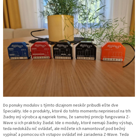
Do ponuky modulov s týmto dizajnom neskôr pribudli ešte dve
špeciality. Ide o produkty, ktoré do tohto momentu nepriniesol na trh
žiadny iný výrobca aj napriek tomu, že samotný princíp fungovania Z-
Wave si ich prakticky žiadal. Ide o moduly, ktoré nemajú žiadny výstup,
teda nedokážu nič ovládať, ale môžete ich namontovať pod bežný
vypínač a pomocou ich vstupov ovládať iné zariadenia Z-Wave. Teda