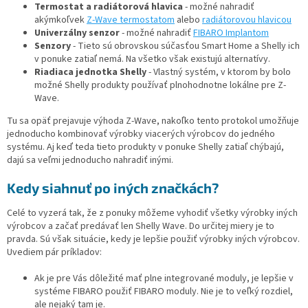
Termostat a radiátorová hlavica
- možné nahradiť
akýmkoľvek
Z-Wave termostatom
alebo
radiátorovou hlavicou
Univerzálny senzor
- možné nahradiť
FIBARO Implantom
Senzory
- Tieto sú obrovskou súčasťou Smart Home a Shelly ich
v ponuke zatiaľ nemá. Na všetko však existujú alternatívy.
Riadiaca jednotka Shelly
- Vlastný systém, v ktorom by bolo
možné Shelly produkty používať plnohodnotne lokálne pre Z-
Wave.
Tu sa opäť prejavuje výhoda Z-Wave, nakoľko tento protokol umožňuje
jednoducho kombinovať výrobky viacerých výrobcov do jedného
systému. Aj keď teda tieto produkty v ponuke Shelly zatiaľ chýbajú,
dajú sa veľmi jednoducho nahradiť inými.
Kedy siahnuť po iných značkách?
Celé to vyzerá tak, že z ponuky môžeme vyhodiť všetky výrobky iných
výrobcov a začať predávať len Shelly Wave. Do určitej miery je to
pravda. Sú však situácie, kedy je lepšie použiť výrobky iných výrobcov.
Uvediem pár príkladov:
Ak je pre Vás dôležité mať plne integrované moduly, je lepšie v
systéme FIBARO použiť FIBARO moduly. Nie je to veľký rozdiel,
ale nejaký tam je.