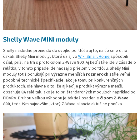
Shelly Wave MINI moduly
Shelly následne prenieslo do svojho portfólia aj to, na čo sme dlho
čakali. Shelly Mini moduly, ktoré už aj vo
WiFi Smart Home
spôsobili
ošiaľ, prišli na trh s protokolom Z-Wave 800. Aj keď stále ide v zásade o
relátka, v tomto prípade ide naozaj o prielom v portfóliu. Shelly Mini
moduly totiž ponúkajú pri
výrazne menších rozmeroch
stále veľmi
podobné technické špecifikácie, ako je tomu pri konkurenčných
produktoch. Ide hlavne o to, že aj keď je produkt výrazne menší,
obsahuje
8A
relé tak, ako je to pri štandardných moduloch napríklad od
FIBARA. Druhou veľkou výhodou je taktiež osadenie
čipom Z-Wave
800
, teda tým najnovším, ktorý Z-Wave aliancia aktuálne ponúka.