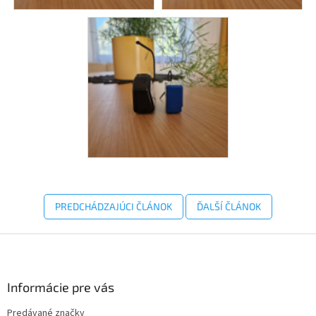
PREDCHÁDZAJÚCI ČLÁNOK
ĎALŠÍ ČLÁNOK
Z
á
p
ä
Informácie pre vás
t
Predávané značky