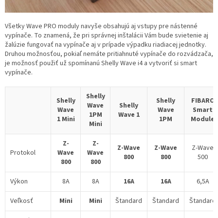
Všetky Wave PRO moduly navyše obsahujú aj vstupy pre nástenné
vypínače. To znamená, že pri správnej inštalácii Vám bude svietenie aj
žalúzie fungovať na vypínače aj v prípade výpadku riadiacej jednotky.
Druhou možnosťou, pokiaľ nemáte pritiahnuté vypínače do rozvádzača,
je možnosť použiť už spomínanú Shelly Wave i4 a vytvoriť si smart
vypínače.
Shelly
Shelly
Shelly
FIBARO
Wave
Shelly
Wave
Wave
Smart
1PM
Wave 1
1 Mini
1PM
Module
Mini
Z-
Z-
Z-Wave
Z-Wave
Z-Wave
Protokol
Wave
Wave
800
800
500
800
800
Výkon
8A
8A
16A
16A
6,5A
Veľkosť
Mini
Mini
Štandard
Štandard
Štandard