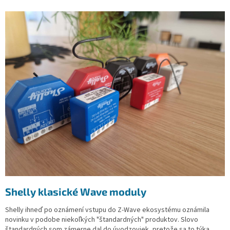
Shelly klasické Wave moduly
Shelly ihneď po oznámení vstupu do Z-Wave ekosystému oznámila
novinku v podobe niekoľkých "štandardných" produktov. Slovo
štandardných som zámerne dal do úvodzoviek, pretože sa to týka