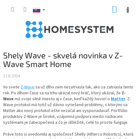
Prejsť
NÁKUP
na
obsah
KOŠÍK
Shely Wave - skvelá novinka v Z-
Wave Smart Home
12.8.2024
Vo svete
Z-Wave
sa už dlho zem nezatriasla tak, ako sa zatriasla tento
rok. Po dlhom čase sa na trhu ukázal nový hráč, ktorý ukázal, že
Z-
Wave
má svoje silné miesto aj v čase, keď každý hovorí o
Matter
. Z-
Wave protokol má totiž už dávno vyriešené problémy, s ktorými sa
Matter ako nový protokol ešte nezačal ani vysporiadavať. Portfólio
produktov Z-Wave je široké, vzájomná podpora medzi riadiacimi
systémami je zabezpečená a čo je dôležité, celé to proste funguje.
Práve toto si uvedomila aj spoločnosť Shelly (Allterco Robotics), ktorú