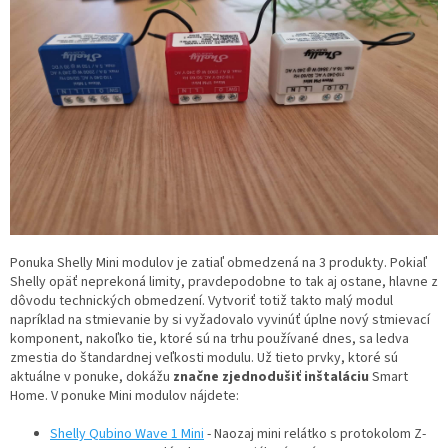
Ponuka Shelly Mini modulov je zatiaľ obmedzená na 3 produkty. Pokiaľ
Shelly opäť neprekoná limity, pravdepodobne to tak aj ostane, hlavne z
dôvodu technických obmedzení. Vytvoriť totiž takto malý modul
napríklad na stmievanie by si vyžadovalo vyvinúť úplne nový stmievací
komponent, nakoľko tie, ktoré sú na trhu používané dnes, sa ledva
zmestia do štandardnej veľkosti modulu. Už tieto prvky, ktoré sú
aktuálne v ponuke, dokážu
značne zjednodušiť inštaláciu
Smart
Home. V ponuke Mini modulov nájdete:
Shelly Qubino Wave 1 Mini
- Naozaj mini relátko s protokolom Z-