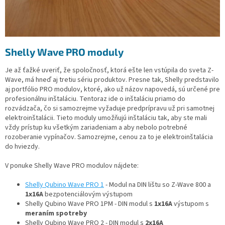
Shelly Wave PRO moduly
Je až ťažké uveriť, že spoločnosť, ktorá ešte len vstúpila do sveta Z-
Wave, má hneď aj tretiu sériu produktov. Presne tak, Shelly predstavilo
aj portfólio PRO modulov, ktoré, ako už názov napovedá, sú určené pre
profesionálnu inštaláciu. Tentoraz ide o inštaláciu priamo do
rozvádzača, čo si samozrejme vyžaduje predprípravu už pri samotnej
elektroinštalácii. Tieto moduly umožňujú inštaláciu tak, aby ste mali
vždy prístup ku všetkým zariadeniam a aby nebolo potrebné
rozoberanie vypínačov. Samozrejme, cenou za to je elektroinštalácia
do hviezdy.
V ponuke Shelly Wave PRO modulov nájdete:
Shelly Qubino Wave PRO 1
- Modul na DIN lištu so Z-Wave 800 a
1x16A
bezpotenciálovým výstupom
Shelly Qubino Wave PRO 1PM - DIN modul s
1x16A
výstupom s
meraním spotreby
Shelly Qubino Wave PRO 2 - DIN modul s
2x16A