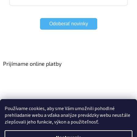
Odoberať novinky
Prijímame online platby
Viac o Smart Home
I Elektrické garniže
Používame cookies, aby sme Vám umožnili pohodlné
prehliadanie webu a vďaka analýze prevádzky webu neustále
zlepšovali jeho funkcie, výkon a použiteľnosť.
Vytvoril Shoptet