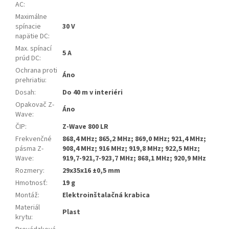
AC
:
Maximálne
spínacie
30 V
napätie DC
:
Max. spínací
5 A
prúd DC
:
Ochrana proti
Áno
prehriatiu
:
Dosah
:
Do 40 m v interiéri
Opakovač Z-
Áno
Wave
:
ČIP
:
Z-Wave 800 LR
Frekvenčné
868,4 MHz; 865,2 MHz; 869,0 MHz; 921,4 MHz;
pásma Z-
908,4 MHz; 916 MHz; 919,8 MHz; 922,5 MHz;
Wave
:
919,7-921,7-923,7 MHz; 868,1 MHz; 920,9 MHz
Rozmery
:
29x35x16 ±0,5 mm
Hmotnosť
:
19 g
Montáž
:
Elektroinštalačná krabica
Materiál
Plast
krytu
: