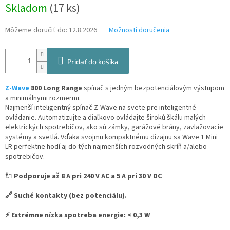
Jednotková
Skladom
(17 ks)
cena:
Môžeme doručiť do:
12.8.2026
Možnosti doručenia
Pridať do košíka
Z-Wave
800 Long Range
spínač s jedným bezpotenciálovým výstupom
a minimálnymi rozmermi.
Najmenší inteligentný spínač Z-Wave na svete pre inteligentné
ovládanie. Automatizujte a diaľkovo ovládajte širokú škálu malých
elektrických spotrebičov, ako sú zámky, garážové brány, zavlažovacie
systémy a svetlá. Vďaka svojmu kompaktnému dizajnu sa Wave 1 Mini
LR perfektne hodí aj do tých najmenších rozvodných skríň a/alebo
spotrebičov.
🔌
Podporuje až 8 A pri 240 V AC a 5 A pri 30 V DC
🔗 Suché kontakty (bez potenciálu).
⚡ Extrémne nízka spotreba energie: < 0,3 W