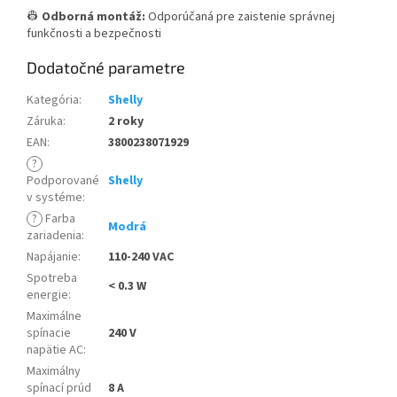
👷
Odborná montáž:
Odporúčaná pre zaistenie správnej
funkčnosti a bezpečnosti
Dodatočné parametre
Kategória
:
Shelly
Záruka
:
2 roky
EAN
:
3800238071929
?
Podporované
Shelly
v systéme
:
?
Farba
Modrá
zariadenia
:
Napájanie
:
110-240 VAC
Spotreba
< 0.3 W
energie
:
Maximálne
spínacie
240 V
napätie AC
:
Maximálny
spínací prúd
8 A