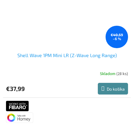
€40,59
–6 %
Shell Wave 1PM Mini LR (Z-Wave Long Range)
Skladom
(28 ks)
Priemerné
hodnotenie
produktu
€37,99
Do košíka
je
5,0
z
5
hviezdičiek.