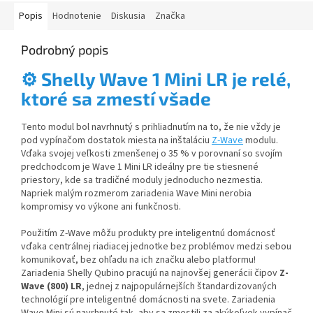
Popis
Hodnotenie
Diskusia
Značka
Podrobný popis
⚙️
Shelly Wave 1 Mini LR je relé,
ktoré sa zmestí všade
Tento modul bol navrhnutý s prihliadnutím na to, že nie vždy je
pod vypínačom dostatok miesta na inštaláciu
Z-Wave
modulu.
Vďaka svojej veľkosti zmenšenej o 35 % v porovnaní so svojím
predchodcom je Wave 1 Mini LR ideálny pre tie stiesnené
priestory, kde sa tradičné moduly jednoducho nezmestia.
Napriek malým rozmerom zariadenia Wave Mini nerobia
kompromisy vo výkone ani funkčnosti.
Použitím Z-Wave môžu produkty pre inteligentnú domácnosť
vďaka centrálnej riadiacej jednotke bez problémov medzi sebou
komunikovať, bez ohľadu na ich značku alebo platformu!
Zariadenia Shelly Qubino pracujú na najnovšej generácii čipov
Z-
Wave (800) LR
, jednej z najpopulárnejších štandardizovaných
technológií pre inteligentné domácnosti na svete. ​Zariadenia
Wave Mini sú navrhnuté tak, aby sa zmestili za akýkoľvek vypínač