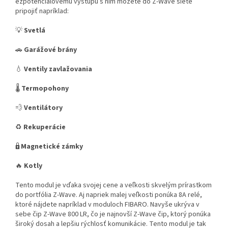
ezpotenciálovému výstupu s ním môžete do Z-Wave siete
pripojiť napríklad:
💡
Svetlá
🚗
Garážové brány
💧
Ventily zavlažovania
🌡️
Termopohony
💨
Ventilátory
♻️
Rekuperácie
🔒
Magnetické zámky
🔥
Kotly
Tento modul je vďaka svojej cene a veľkosti skvelým prírastkom
do portfólia Z-Wave. Aj napriek malej veľkosti ponúka 8A relé,
ktoré nájdete napríklad v moduloch FIBARO. Navyše ukrýva v
sebe čip Z-Wave 800 LR, čo je najnovší Z-Wave čip, ktorý ponúka
široký dosah a lepšiu rýchlosť komunikácie. Tento modul je tak