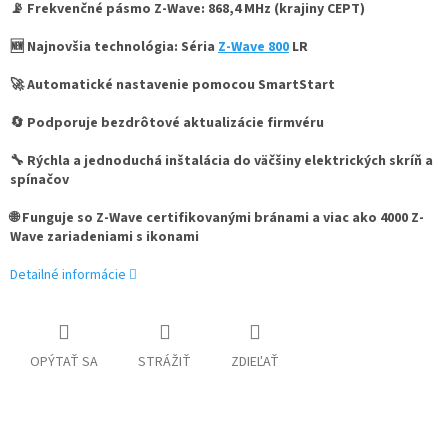
📡 Frekvenčné pásmo Z-Wave: 868,4 MHz (krajiny CEPT)
🆕 Najnovšia technológia: Séria
Z-Wave 800
LR
🚀 Automatické nastavenie pomocou SmartStart
🔄 Podporuje bezdrôtové aktualizácie firmvéru
🔧 Rýchla a jednoduchá inštalácia do väčšiny elektrických skríň a
spínačov
🌐 Funguje so Z-Wave certifikovanými bránami a viac ako 4000 Z-
Wave zariadeniami s ikonami
Detailné informácie
OPÝTAŤ SA
STRÁŽIŤ
ZDIEĽAŤ