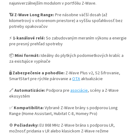
najuniverzálnejším modulom v portfóliu Z-Wave.
📶
Z-Wave Long Range:
Pre násobne väčší dosah (až
kilometrový v otvorenom priestore) a vyššiu spoľahlivosť bez
potreby opakovačov
⚡️
1-kanálové relé:
So zabudovaným meraním výkonu a energie
pre presný prehľad spotreby
📦
Mini formát:
Ideálny do plytkých podomietkových krabíc a
za existujúce vypínače
🔒
Zabezpečenie a pohodlie:
Z-Wave Plus v2, S2 šifrovanie,
SmartStart pre rýchle párovanie a
OTA
aktualizácie
🔗
Automatizácie:
Podpora pre
asociácie
, scény a Z-Wave
ekosystém
✅
Kompatibilita:
Vybrané Z-Wave brány s podporou Long
Range (Home Assistant, Hubitat C-8, Homey Pro)
⚙️
Požiadavky:
EU 868 MHz Z-Wave brána s podporou LR,
možnosť pridania v LR alebo klasickom Z-Wave režime