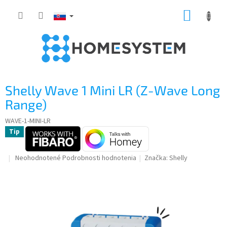
Prejsť
NÁKUP
na
obsah
KOŠÍK
Shelly Wave 1 Mini LR (Z-Wave Long
Range)
WAVE-1-MINI-LR
Tip
Priemerné
Neohodnotené
Podrobnosti hodnotenia
Značka:
Shelly
hodnotenie
produktu
je
0,0
z
5
hviezdičiek.