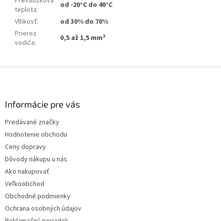
Prevádzková
od -20°C do 40°C
teplota
:
Vlhkosť
:
od 30% do 70%
Prierez
0,5 až 1,5 mm²
vodiča
:
Z
á
p
ä
Informácie pre vás
t
Predávané značky
i
Hodnotenie obchodu
e
Ceny dopravy
Dôvody nákupu u nás
Ako nakupovať
Veľkoobchod
Obchodné podmienky
Ochrana osobných údajov
Reklamačný poriadok