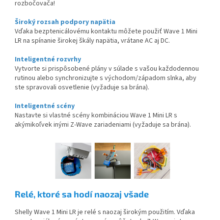
rozbočovača!
Široký rozsah podpory napätia
Vďaka bezptenicálovému kontaktu môžete použiť Wave 1 Mini
LR na spínanie širokej škály napätia, vrátane AC aj DC.
Inteligentné rozvrhy
Vytvorte si prispôsobené plány v súlade s vašou každodennou
rutinou alebo synchronizujte s východom/západom slnka, aby
ste spravovali osvetlenie (vyžaduje sa brána).​
Inteligentné scény
Nastavte si vlastné scény kombináciou Wave 1 Mini LR s
akýmikoľvek inými Z-Wave zariadeniami (vyžaduje sa brána).
Relé, ktoré sa hodí naozaj všade
Shelly Wave 1 Mini LR je relé s naozaj širokým použitím. Vďaka