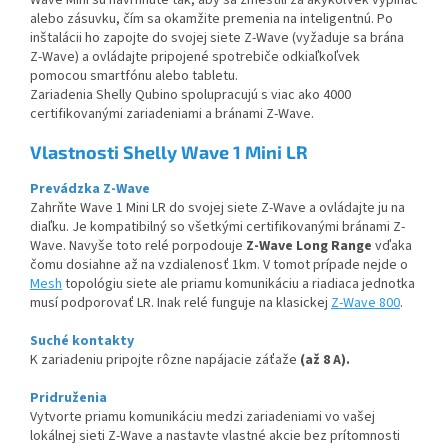
alebo zásuvku, čím sa okamžite premenia na inteligentnú. Po
inštalácii ho zapojte do svojej siete Z-Wave (vyžaduje sa brána
Z-Wave) a ovládajte pripojené spotrebiče odkiaľkoľvek
pomocou smartfónu alebo tabletu.
Zariadenia Shelly Qubino spolupracujú s viac ako 4000
certifikovanými zariadeniami a bránami Z-Wave. ​
Vlastnosti Shelly Wave 1 Mini LR
Prevádzka Z-Wave
Zahrňte Wave 1 Mini LR do svojej siete Z-Wave a ovládajte ju na
diaľku. Je kompatibilný so všetkými certifikovanými bránami Z-
Wave.​ Navyše toto relé porpodouje
Z-Wave
Long Range
vďaka
čomu dosiahne až na vzdialenosť 1km. V tomot prípade nejde o
Mesh
topológiu siete ale priamu komunikáciu a riadiaca jednotka
musí podporovať LR. Inak relé funguje na klasickej
Z-Wave 800
.
Suché kontakty
K zariadeniu pripojte rôzne napájacie záťaže
(až 8 A).
Pridruženia
Vytvorte priamu komunikáciu medzi zariadeniami vo vašej
lokálnej sieti Z-Wave a nastavte vlastné akcie bez prítomnosti