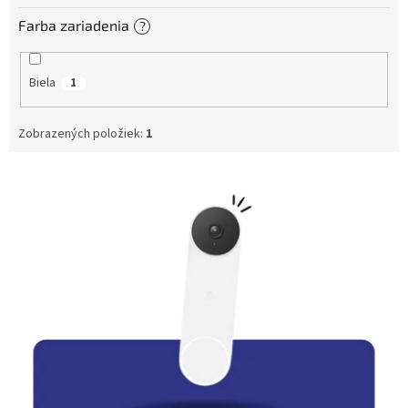
Farba zariadenia
?
Biela
1
Zobrazených položiek:
1
V
ý
p
i
s
p
r
o
d
u
k
t