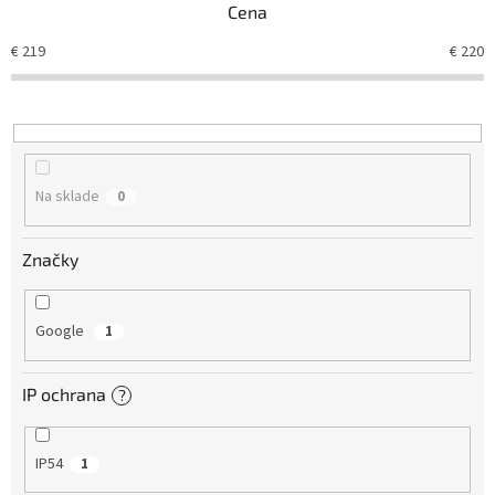
Cena
i
e
€
219
€
220
p
r
o
d
u
k
Na sklade
0
t
o
v
Značky
Google
1
IP ochrana
?
IP54
1