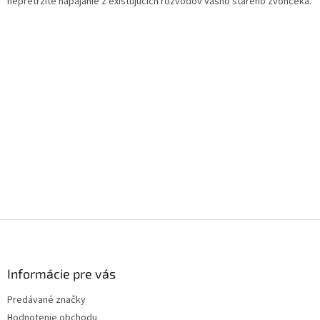
nepretržité napájanie z existujúcich rozvodov vášho starého zvončeka.
Z
á
p
ä
Informácie pre vás
t
Predávané značky
i
Hodnotenie obchodu