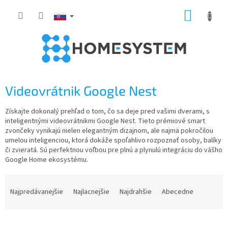
Prejsť
NÁKUP
na
obsah
KOŠÍK
Videovrátnik Google Nest
Získajte dokonalý prehľad o tom, čo sa deje pred vašimi dverami, s
inteligentnými videovrátnikmi Google Nest. Tieto prémiové smart
zvončeky vynikajú nielen elegantným dizajnom, ale najmä pokročilou
umelou inteligenciou, ktorá dokáže spoľahlivo rozpoznať osoby, balíky
či zvieratá. Sú perfektnou voľbou pre plnú a plynulú integráciu do vášho
Google Home ekosystému.
R
a
Najpredávanejšie
Najlacnejšie
Najdrahšie
Abecedne
d
e
n