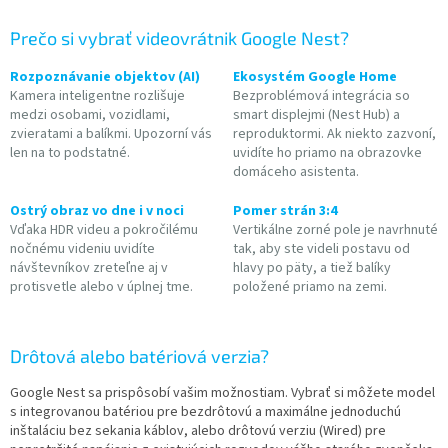
r
v
Prečo si vybrať videovrátnik Google Nest?
k
y
Rozpoznávanie objektov (AI)
Ekosystém Google Home
v
Kamera inteligentne rozlišuje
Bezproblémová integrácia so
ý
medzi osobami, vozidlami,
smart displejmi (Nest Hub) a
p
zvieratami a balíkmi. Upozorní vás
reproduktormi. Ak niekto zazvoní,
i
len na to podstatné.
uvidíte ho priamo na obrazovke
s
domáceho asistenta.
u
Ostrý obraz vo dne i v noci
Pomer strán 3:4
Vďaka HDR videu a pokročilému
Vertikálne zorné pole je navrhnuté
nočnému videniu uvidíte
tak, aby ste videli postavu od
návštevníkov zreteľne aj v
hlavy po päty, a tiež balíky
protisvetle alebo v úplnej tme.
položené priamo na zemi.
Drôtová alebo batériová verzia?
Google Nest sa prispôsobí vašim možnostiam. Vybrať si môžete model
s integrovanou batériou pre bezdrôtovú a maximálne jednoduchú
inštaláciu bez sekania káblov, alebo drôtovú verziu (Wired) pre