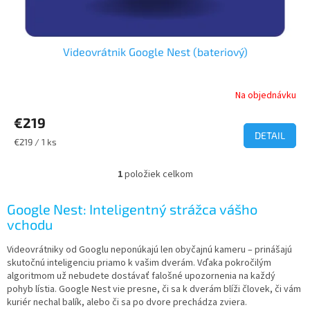
o
v
Videovrátnik Google Nest (bateriový)
Na objednávku
Priemerné
hodnotenie
€219
produktu
je
DETAIL
Jednotková
€219 / 1 ks
5,0
cena:
z
1
položiek celkom
5
O
hviezdičiek.
v
l
Google Nest: Inteligentný strážca vášho
á
vchodu
d
a
Videovrátniky od Googlu neponúkajú len obyčajnú kameru – prinášajú
c
skutočnú inteligenciu priamo k vašim dverám. Vďaka pokročilým
i
algoritmom už nebudete dostávať falošné upozornenia na každý
e
pohyb lístia. Google Nest vie presne, či sa k dverám blíži človek, či vám
p
kuriér nechal balík, alebo či sa po dvore prechádza zviera.