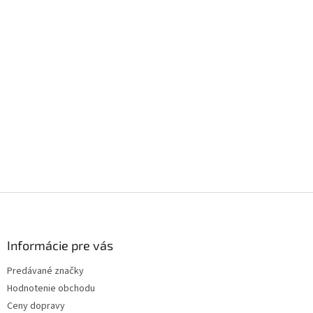
v
ý
p
i
s
u
Z
á
p
ä
Informácie pre vás
t
Predávané značky
i
Hodnotenie obchodu
e
Ceny dopravy