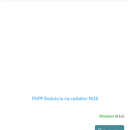
POPP Redukcia na radiátor M28
Skladom
(6 ks)
Priemerné
hodnotenie
produktu