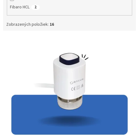
Fibaro HCL
2
Zobrazených položiek:
16
V
ý
p
i
s
p
r
o
d
u
k
t
o
v