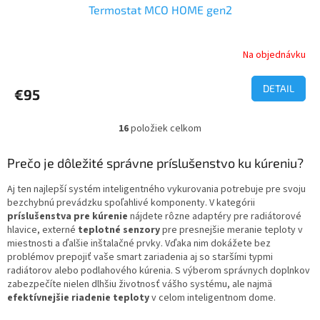
Termostat MCO HOME gen2
D
A
Na objednávku
R
DETAIL
€95
M
16
položiek celkom
O
O
v
l
Prečo je dôležité správne príslušenstvo ku kúreniu?
á
d
Aj ten najlepší systém inteligentného vykurovania potrebuje pre svoju
a
bezchybnú prevádzku spoľahlivé komponenty. V kategórii
c
príslušenstva pre kúrenie
nájdete rôzne adaptéry pre radiátorové
i
hlavice, externé
teplotné senzory
pre presnejšie meranie teploty v
e
miestnosti a ďalšie inštalačné prvky. Vďaka nim dokážete bez
p
problémov prepojiť vaše smart zariadenia aj so staršími typmi
r
radiátorov alebo podlahového kúrenia. S výberom správnych doplnkov
v
zabezpečíte nielen dlhšiu životnosť vášho systému, ale najmä
k
efektívnejšie riadenie teploty
v celom inteligentnom dome.
y