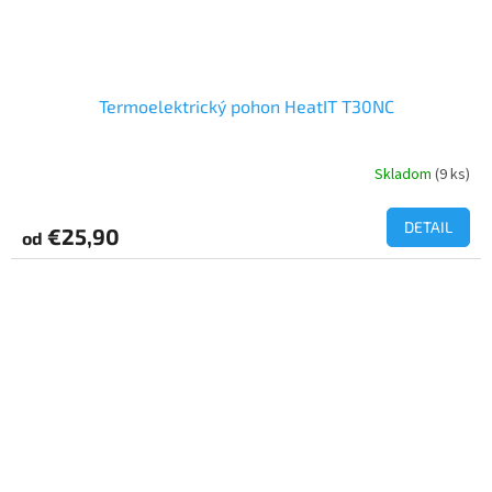
Termoelektrický pohon HeatIT T30NC
Skladom
(9 ks)
DETAIL
€25,90
od