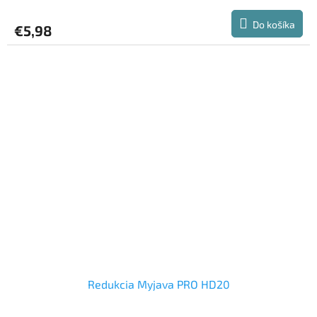
hodnotenie
produktu
Do košíka
€5,98
je
5,0
z
5
hviezdičiek.
Redukcia Myjava PRO HD20