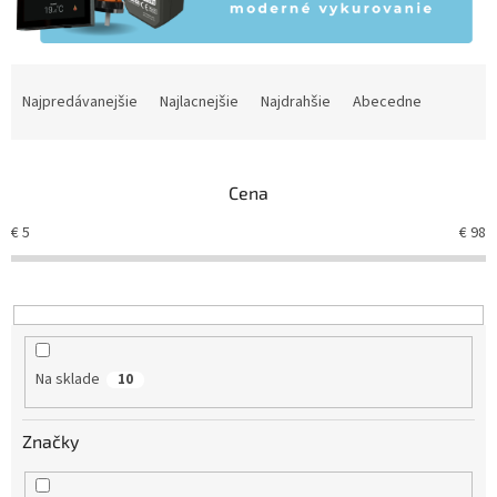
R
a
Najpredávanejšie
Najlacnejšie
Najdrahšie
Abecedne
d
e
n
Cena
i
e
€
5
€
98
p
r
o
d
u
k
Na sklade
10
t
o
v
Značky