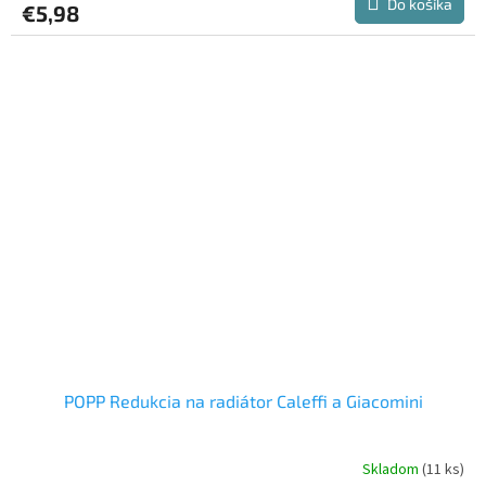
Do košíka
€5,98
je
3,0
z
5
hviezdičiek.
POPP Redukcia na radiátor Caleffi a Giacomini
Skladom
(11 ks)
Priemerné