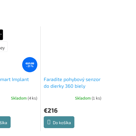
€57,99
–31 %
mart Implant
Faradite pohybový senzor
do dierky 360 biely
(bezpotenciálový
Skladom
(4 ks)
Skladom
(1 ks)
kontakt)
e
€216
šíka
Do košíka