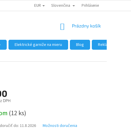
EUR
Slovenčina
DÔVODY NÁKUPU U NÁS
AKO NAKUPOVAŤ
Prihlásenie
VEĽKOOBCHOD
NÁKUPNÝ
Prázdny košík
KOŠÍK
e
Elektrické garniže na mieru
Blog
Reklamácie a vráte
90
ez DPH
ová
dom
(12 ks)
oručiť do:
11.8.2026
Možnosti doručenia