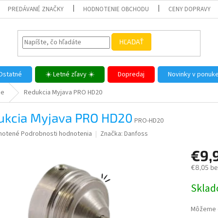
PREDÁVANÉ ZNAČKY
HODNOTENIE OBCHODU
CENY DOPRAVY
HĽADAŤ
Ostatné
☀️ Letné zľavy ☀️
Dopredaj
Novinky v ponuk
me
Redukcia Myjava PRO HD20
ukcia Myjava PRO HD20
PRO-HD20
né
notené
Podrobnosti hodnotenia
Značka:
Danfoss
nie
€9,
u
€8,05 b
Jednotk
Skla
cena:
iek.
Môžeme d