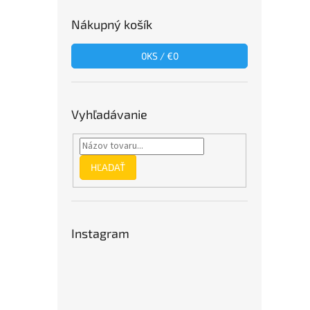
Nákupný košík
0
KS /
€0
Vyhľadávanie
HĽADAŤ
Instagram