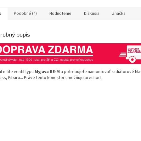
hviezdičiek.
hviezdičiek
s
Podobné (4)
Hodnotenie
Diskusia
Značka
robný popis
aľ máte ventil typu
Myjava RE-M
a potrebujete namontovať radiátorové hla
oss, Fibaro... Práve tento konektor umožňuje prechod.