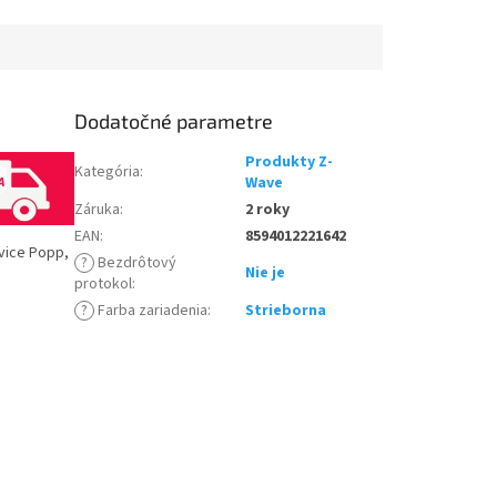
.
Dodatočné parametre
Produkty Z-
Kategória
:
Wave
Záruka
:
2 roky
EAN
:
8594012221642
vice Popp,
?
Bezdrôtový
Nie je
protokol
:
?
Farba zariadenia
:
Strieborna