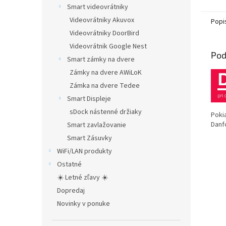
Smart videovrátniky
Videovrátniky Akuvox
Popi
Videovrátniky DoorBird
Videovrátnik Google Nest
Pod
Smart zámky na dvere
Zámky na dvere AWiLoK
Zámka na dvere Tedee
Smart Displeje
sDock nástenné držiaky
Poki
Danf
Smart zavlažovanie
Smart Zásuvky
WiFi/LAN produkty
Ostatné
☀️ Letné zľavy ☀️
Dopredaj
Novinky v ponuke