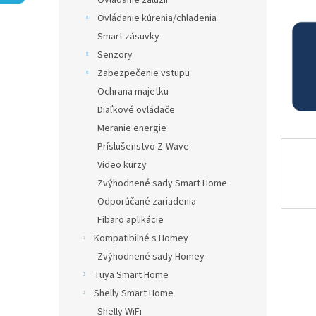
Ovládanie žalúzií
Ovládanie kúrenia/chladenia
Smart zásuvky
Senzory
Zabezpečenie vstupu
Ochrana majetku
Diaľkové ovládače
Meranie energie
Príslušenstvo Z-Wave
Video kurzy
Zvýhodnené sady Smart Home
Odporúčané zariadenia
Fibaro aplikácie
Kompatibilné s Homey
Zvýhodnené sady Homey
Tuya Smart Home
Shelly Smart Home
Shelly WiFi