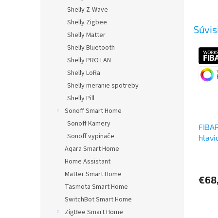
Shelly Z-Wave
Shelly Zigbee
Súvis
Shelly Matter
Shelly Bluetooth
Shelly PRO LAN
Shelly LoRa
Shelly meranie spotreby
Shelly Pill
Sonoff Smart Home
Sonoff Kamery
FIBAR
Sonoff vypínače
hlavi
Aqara Smart Home
Home Assistant
Matter Smart Home
€68
Tasmota Smart Home
SwitchBot Smart Home
ZigBee Smart Home