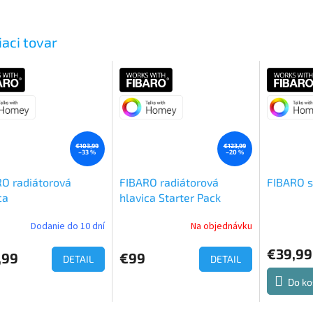
iaci tovar
€103,99
€123,99
–33 %
–20 %
O radiátorová
FIBARO radiátorová
FIBARO s
ca
hlavica Starter Pack
Dodanie do 10 dní
Na objednávku
Priemerné
Priemerné
hodnotenie
hodnoteni
€39,99
produktu
produktu
,99
€99
DETAIL
DETAIL
je
je
5,0
5,0
Do ko
z
z
5
5