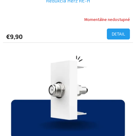
Redukcia Herz RE-H
Momentálne nedostupné
DETAIL
€9,90