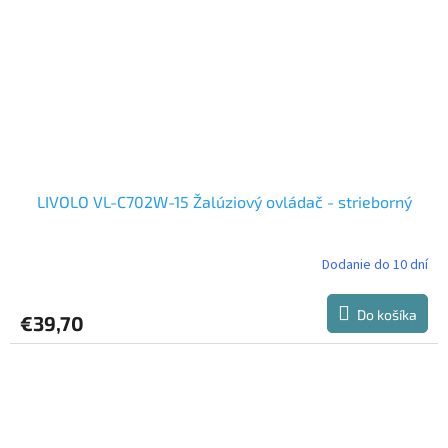
LIVOLO VL-C702W-15 Žalúziový ovládač - strieborný
Dodanie do 10 dní
Do košíka
€39,70