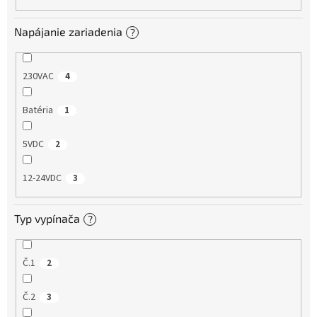
Napájanie zariadenia
?
230VAC
4
Batéria
1
5VDC
2
12-24VDC
3
Typ vypínača
?
Č.1
2
Č.2
3