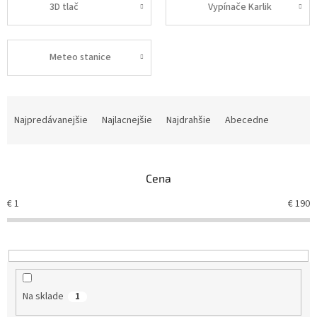
3D tlač
Vypínače Karlik
Meteo stanice
R
a
Najpredávanejšie
Najlacnejšie
Najdrahšie
Abecedne
d
e
n
Cena
i
e
€
1
€
190
p
r
o
d
u
k
Na sklade
1
t