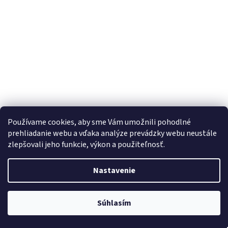
Používame cookies, aby sme Vám umožnili pohodlné
prehliadanie webu a vďaka analýze prevádzky webu neustále
zlepšovali jeho funkcie, výkon a použiteľnosť.
LIVOLO sklenený 2-rámik strieborný (2C-2C)
Nastavenie
Dodanie do 10 dní
Súhlasím
Do košíka
€10,40