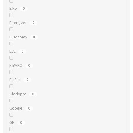
Elko
0
Energizer
0
Eutonomy
0
EVE
0
FIBARO
0
Flaška
0
Gledopto
0
Google
0
GP
0