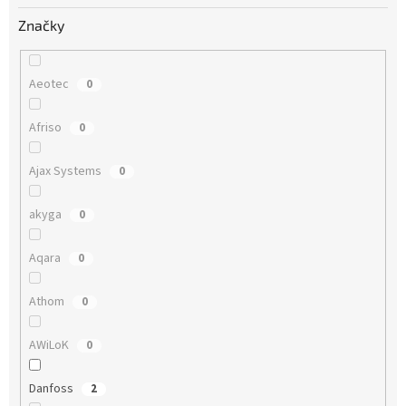
o
v
Značky
Aeotec
0
Afriso
0
Ajax Systems
0
akyga
0
Aqara
0
Athom
0
AWiLoK
0
Danfoss
2