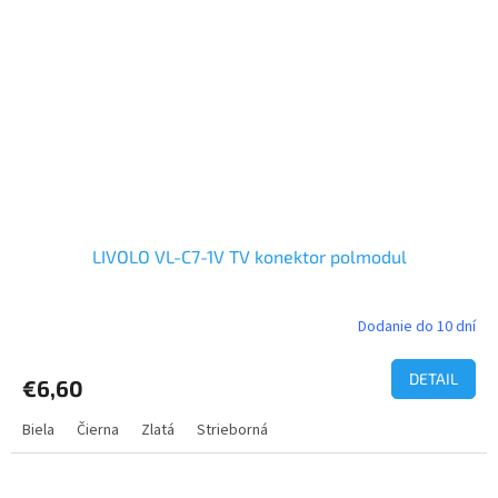
LIVOLO VL-C7-1V TV konektor polmodul
Dodanie do 10 dní
DETAIL
€6,60
Biela
Čierna
Zlatá
Strieborná