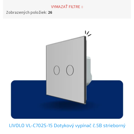
VYMAZAŤ FILTRE
Zobrazených položiek:
26
V
ý
p
i
s
p
r
o
d
u
k
t
o
v
LIVOLO VL-C702S-15 Dotykový vypínač č.5B strieborný