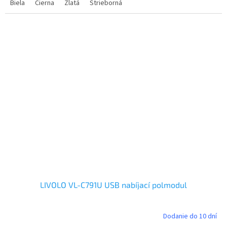
Biela
Čierna
Zlatá
Strieborná
LIVOLO VL-C791U USB nabíjací polmodul
Dodanie do 10 dní