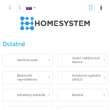
Prejsť
NÁKUP
na
obsah
KOŠÍK
Ostatné
Smart radiátorové
Ventil na vodu
hlavice
Bluetooth
Dotykové vypínače
reproduktory
LIVOLO
Inštalačný materiál
Batérie