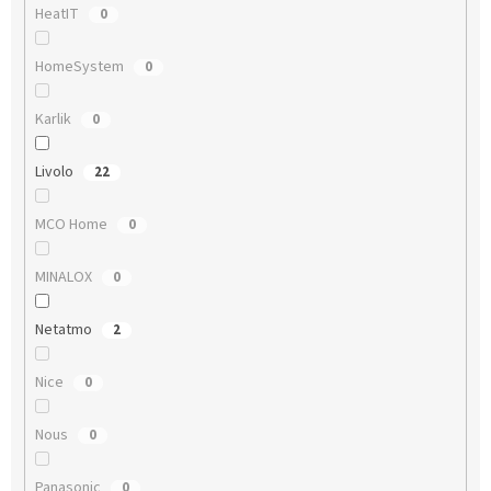
HeatIT
0
HomeSystem
0
Karlik
0
Livolo
22
MCO Home
0
MINALOX
0
Netatmo
2
Nice
0
Nous
0
Panasonic
0