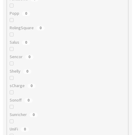
Popp
0
RolingSquare
0
Salus
0
Sencor
0
Shelly
0
sCharge
0
Sonoff
0
Sunricher
0
UniFi
0