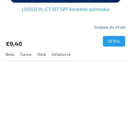
LIVOLO VL-C7-1ST SAT konektor polmodul
Dodanie do 10 dní
DETAIL
€9,40
Biela
Čierna
Zlatá
Strieborná