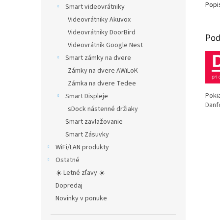
Popi
Smart videovrátniky
Videovrátniky Akuvox
Videovrátniky DoorBird
Pod
Videovrátnik Google Nest
Smart zámky na dvere
Zámky na dvere AWiLoK
Zámka na dvere Tedee
Poki
Smart Displeje
Danf
sDock nástenné držiaky
Smart zavlažovanie
Smart Zásuvky
WiFi/LAN produkty
Ostatné
☀️ Letné zľavy ☀️
Dopredaj
Novinky v ponuke