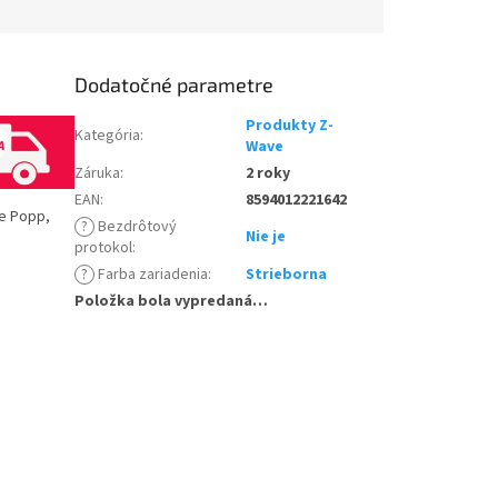
.
Dodatočné parametre
Produkty Z-
Kategória
:
Wave
Záruka
:
2 roky
EAN
:
8594012221642
ce Popp,
?
Bezdrôtový
Nie je
protokol
:
?
Farba zariadenia
:
Strieborna
Položka bola vypredaná…