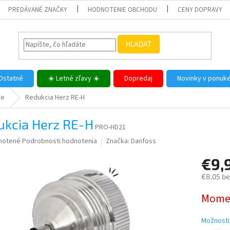
PREDÁVANÉ ZNAČKY
HODNOTENIE OBCHODU
CENY DOPRAVY
HĽADAŤ
Ostatné
☀️ Letné zľavy ☀️
Dopredaj
Novinky v ponuk
me
Redukcia Herz RE-H
ukcia Herz RE-H
PRO-HD21
né
notené
Podrobnosti hodnotenia
Značka:
Danfoss
nie
€9,
u
€8,05 b
Jednotk
Momen
cena:
iek.
Možnosti