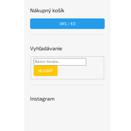
Nákupný košík
0
KS /
€0
Vyhľadávanie
HĽADAŤ
Instagram