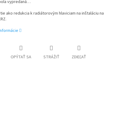
bola vypredaná…
tie ako redukcia k radiátorovým hlaviciam na inštaláciu na
ERZ.
informácie
OPÝTAŤ SA
STRÁŽIŤ
ZDIEĽAŤ