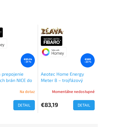
€97,74
€109
–31 %
–23 %
 prepojenie
Aeotec Home Energy
ch brán NICE do
Meter 8 – trojfázový
systému
merač energie so 60 A
Na dotaz
Momentálne nedostupné
svorkami
e
0
€83,19
DETAIL
DETAIL