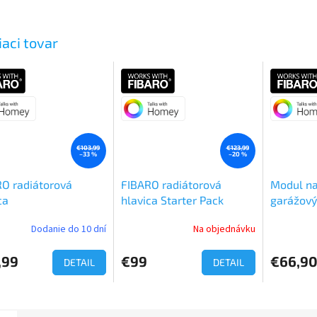
iaci tovar
€103,99
€123,99
–33 %
–20 %
O radiátorová
FIBARO radiátorová
Modul na
ca
hlavica Starter Pack
garážový
FIBARO 
Dodanie do 10 dní
Na objednávku
Priemerné
Priemerné
hodnotenie
hodnoteni
produktu
produktu
,99
€99
€66,9
DETAIL
DETAIL
je
je
5,0
5,0
z
z
5
5