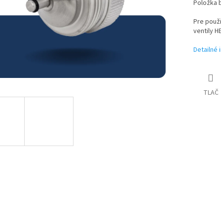
Položka 
Pre použi
ventily H
Detailné 
TLAČ