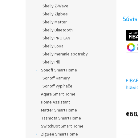
Shelly Z-Wave
Shelly Zigbee
Súvis
Shelly Matter
Shelly Bluetooth
Shelly PRO LAN
Shelly LoRa
Shelly meranie spotreby
Shelly Pill
Sonoff Smart Home
Sonoff Kamery
FIBAR
Sonoff vypínače
hlavi
Aqara Smart Home
Home Assistant
Matter Smart Home
€68
Tasmota Smart Home
SwitchBot Smart Home
ZigBee Smart Home