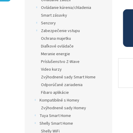
Ovládanie žalúzií
Ovládanie kúrenia/chladenia
Smart zásuvky
Senzory
Zabezpečenie vstupu
Ochrana majetku
Diaľkové ovládače
Meranie energie
Príslušenstvo Z-Wave
Video kurzy
Zvýhodnené sady Smart Home
Odporúčané zariadenia
Fibaro aplikácie
Kompatibilné s Homey
Zvýhodnené sady Homey
Tuya Smart Home
Shelly Smart Home
Shelly WiFi