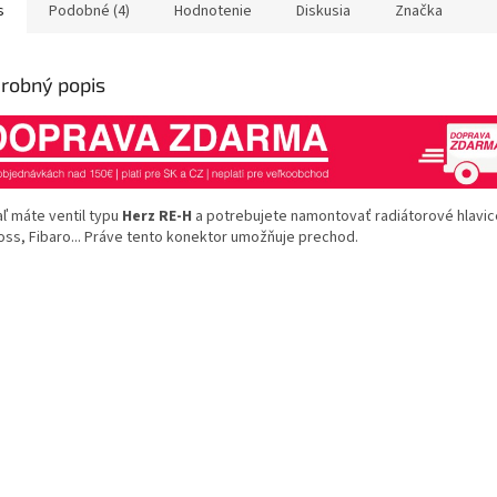
s
Podobné (4)
Hodnotenie
Diskusia
Značka
hviezdičiek.
hviezdičiek
robný popis
aľ máte ventil typu
Herz RE-H
a potrebujete namontovať radiátorové hlavi
oss, Fibaro... Práve tento konektor umožňuje prechod.