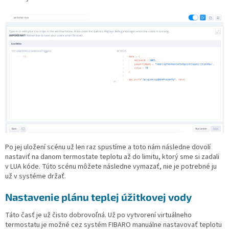
Po jej uložení scénu už len raz spustíme a toto nám následne dovolí
nastaviť na danom termostate teplotu až do limitu, ktorý sme si zadali
v LUA kóde. Túto scénu môžete následne vymazať, nie je potrebné ju
už v systéme držať.
Nastavenie plánu teplej úžitkovej vody
Táto časť je už čisto dobrovoľná. Už po vytvorení virtuálneho
termostatu je možné cez systém FIBARO manuálne nastavovať teplotu