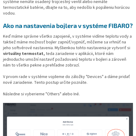
systéme nemáte osadený trojcestný ventil alebo nemáte
termostatické batérie, dbajte na to, aby nedošlo k popáleniu horúcou
vodou.
Ako na nastavenia bojlera v systéme FIBARO?
Keď máme správne všetko zapojené, v systéme vidíme teplotu vody a
taktiež máme možnosť bojler zapnúť/vypnúť, môžeme sa vrhnúť na
jeho softvérové nastavenia. Myšlienkou tohto nastavenia je vytvoriť si
virtuálny termostat,
teda zariadenie v aplikácii, ktoré nám
jednoducho umožní nastaviť požadovanú teplotu v bojleri a zároveň
nám to všetko pekne a prehľadne zobrazí.
V prvom rade v systéme vojdeme do záložky "Devices" a dáme pridať
nové zariadenie. Tento postup určite poznáte.
Následne si vyberieme "Others" alebo Iné.