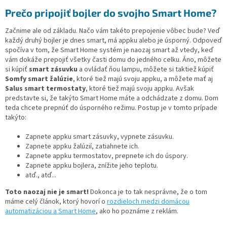
Prečo pripojiť bojler do svojho Smart Home?
Začnime ale od základu. Načo vám takéto prepojenie vôbec bude? Veď
každý druhý bojler je dnes smart, má appku alebo je úsporný. Odpoveď
spočíva v tom, že Smart Home systém je naozaj smart až vtedy, keď
vám dokáže prepojiť všetky časti domu do jedného celku. Áno, môžete
si kúpiť
smart zásuvku
a ovládať ňou lampu, môžete si taktiež kúpiť
Somfy smart žalúzie
, ktoré tiež majú svoju appku, a môžete mať aj
Salus smart termostaty
, ktoré tiež majú svoju appku. Avšak
predstavte si, že takýto Smart Home máte a odchádzate z domu. Dom
teda chcete prepnúť do úsporného režimu. Postup je v tomto prípade
takýto:
Zapnete appku smart zásuvky, vypnete zásuvku.
Zapnete appku žalúzií, zatiahnete ich.
Zapnete appku termostatov, prepnete ich do úspory.
Zapnete appku bojlera, znížite jeho teplotu.
atď., atď...
Toto naozaj nie je smart!
Dokonca je to tak nesprávne, že o tom
máme celý článok, ktorý hovorí o
rozdieloch medzi domácou
automatizáciou a Smart Home
, ako ho poznáme z reklám.