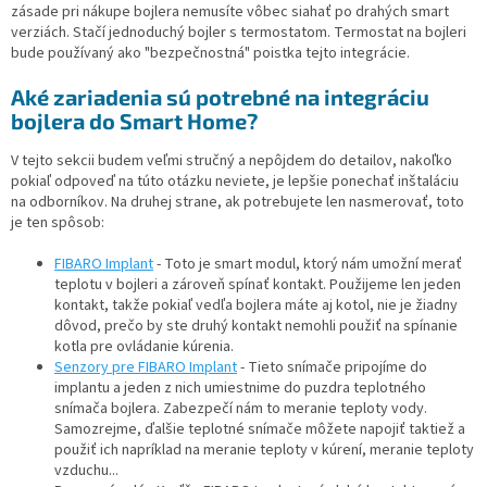
zásade pri nákupe bojlera nemusíte vôbec siahať po drahých smart
verziách. Stačí jednoduchý bojler s termostatom. Termostat na bojleri
bude používaný ako "bezpečnostná" poistka tejto integrácie.
Aké zariadenia sú potrebné na integráciu
bojlera do Smart Home?
V tejto sekcii budem veľmi stručný a nepôjdem do detailov, nakoľko
pokiaľ odpoveď na túto otázku neviete, je lepšie ponechať inštaláciu
na odborníkov. Na druhej strane, ak potrebujete len nasmerovať, toto
je ten spôsob:
FIBARO Implant
- Toto je smart modul, ktorý nám umožní merať
teplotu v bojleri a zároveň spínať kontakt. Použijeme len jeden
kontakt, takže pokiaľ vedľa bojlera máte aj kotol, nie je žiadny
dôvod, prečo by ste druhý kontakt nemohli použiť na spínanie
kotla pre ovládanie kúrenia.
Senzory pre FIBARO Implant
- Tieto snímače pripojíme do
implantu a jeden z nich umiestnime do puzdra teplotného
snímača bojlera. Zabezpečí nám to meranie teploty vody.
Samozrejme, ďalšie teplotné snímače môžete napojiť taktiež a
použiť ich napríklad na meranie teploty v kúrení, meranie teploty
vzduchu...