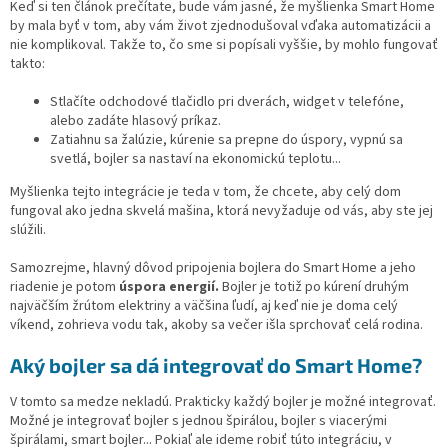
Keď si ten článok prečítate, bude vám jasné, že myšlienka Smart Home
by mala byť v tom, aby vám život zjednodušoval vďaka automatizácii a
nie komplikoval. Takže to, čo sme si popísali vyššie, by mohlo fungovať
takto:
Stlačíte odchodové tlačidlo pri dverách, widget v telefóne,
alebo zadáte hlasový príkaz.
Zatiahnu sa žalúzie, kúrenie sa prepne do úspory, vypnú sa
svetlá, bojler sa nastaví na ekonomickú teplotu...
Myšlienka tejto integrácie je teda v tom, že chcete, aby celý dom
fungoval ako jedna skvelá mašina, ktorá nevyžaduje od vás, aby ste jej
slúžili.
Samozrejme, hlavný dôvod pripojenia bojlera do Smart Home a jeho
riadenie je potom
úspora energií.
Bojler je totiž po kúrení druhým
najväčším žrútom elektriny a väčšina ľudí, aj keď nie je doma celý
víkend, zohrieva vodu tak, akoby sa večer išla sprchovať celá rodina.
Aký bojler sa dá integrovať do Smart Home?
V tomto sa medze nekladú. Prakticky každý bojler je možné integrovať.
Možné je integrovať bojler s jednou špirálou, bojler s viacerými
špirálami, smart bojler... Pokiaľ ale ideme robiť túto integráciu, v