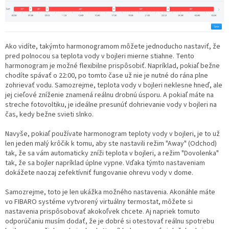
Ako vidíte, takýmto harmonogramom môžete jednoducho nastaviť, že
pred polnocou sa teplota vody v bojleri mierne stiahne. Tento
harmonogram je možné flexibilne prispôsobiť. Napríklad, pokiaľ bežne
chodíte spávať o 22:00, po tomto čase už nie je nutné do rána plne
zohrievať vodu. Samozrejme, teplota vody v bojleri neklesne hneď, ale
jej cieľové zníženie znamená reálnu drobnú úsporu. A pokiaľ máte na
streche fotovoltiku, je ideálne presunúť dohrievanie vody v bojleri na
čas, kedy bežne svieti slnko.
Navyše, pokiaľ používate harmonogram teploty vody v bojleri, je to už
len jeden malý krôčik k tomu, aby ste nastavili režim "Away" (Odchod)
tak, že sa vám automaticky zníži teplota v bojleri, a režim "Dovolenka"
tak, že sa bojler napríklad úplne vypne. Vďaka týmto nastaveniam
dokážete naozaj zefektívniť fungovanie ohrevu vody v dome.
Samozrejme, toto je len ukážka možného nastavenia. Akonáhle máte
vo FIBARO systéme vytvorený virtuálny termostat, môžete si
nastavenia prispôsobovať akokoľvek chcete. Aj napriek tomuto
odporúčaniu musím dodať, že je dobré si otestovať reálnu spotrebu