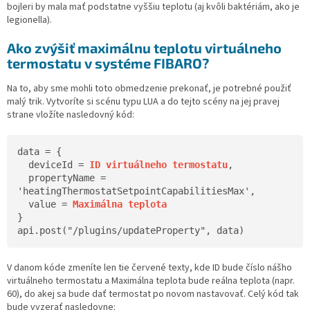
bojleri by mala mať podstatne vyššiu teplotu (aj kvôli baktériám, ako je
legionella).
Ako zvýšiť maximálnu teplotu virtuálneho
termostatu v systéme FIBARO?
Na to, aby sme mohli toto obmedzenie prekonať, je potrebné použiť
malý trik. Vytvoríte si scénu typu LUA a do tejto scény na jej pravej
strane vložíte nasledovný kód:
data = {
deviceId =
ID virtuálneho termostatu
,
propertyName =
'heatingThermostatSetpointCapabilitiesMax',
value =
Maximálna teplota
}
api.post("/plugins/updateProperty", data)
V danom kóde zmeníte len tie červené texty, kde ID bude číslo nášho
virtuálneho termostatu a Maximálna teplota bude reálna teplota (napr.
60), do akej sa bude dať termostat po novom nastavovať. Celý kód tak
bude vyzerať nasledovne: