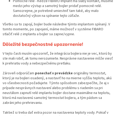
Pomocné relé - Keďže FIBARO Implant má slabý kontakt, musíme
medzi jeho výstup a samotný bojler pridať pomocné relé.
Samozrejme, je potrebné umiestniť tam také, aby malo
dostatočný výkon na spínanie tejto záťaže.
Všetko sa to zapojí, bojler bude následne týmto implantom spínaný. V
tomto momente, po zapojení, máme možnosť v systéme FIBARO
stlačiť relé z implantu a bojler sa zapne/vypne.
Dôležité bezpečnostné upozornenie!
V tejto časti musím upozorniť, že integrácia bojlera nie je vec, ktorú by
ste mali robiť, ak tomu nerozumiete. Nesprávne nastavenie môže viesť
k prehriatiu vody a nebezpečnému pretlaku.
Zároveň odporúčam
ponechať v prevádzke
originálny termostat,
ktorý je na bojleri osadený, a nastaviť ho na mierne vyššiu teplotu, akú
vo všeobecnosti požadujete. Týmto spôsobom zabezpečíte, že aj v
prípade nesprávnych nastavení alebo problému s riadením sa pri
neustálom zapnutí relé implantu bojler dostane maximálne na teplotu,
ktorú má nastavenú samotný termostat bojlera, a tým pádom sa
zabráni jeho prehrievaniu.
Taktiež si treba dať extra pozor na nastavenia teploty vody. Pokiaľ v