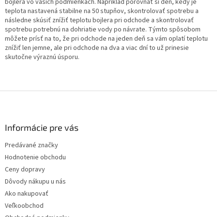
bojlera vo vašich podmienkach. Napríklad porovnať si deň, kedy je
teplota nastavená stabilne na 50 stupňov, skontrolovať spotrebu a
následne skúsiť znížiť teplotu bojlera pri odchode a skontrolovať
spotrebu potrebnú na dohriatie vody po návrate. Týmto spôsobom
môžete prísť na to, že pri odchode na jeden deň sa vám oplatí teplotu
znížiť len jemne, ale pri odchode na dva a viac dní to už prinesie
skutočne výraznú úsporu.
Z
á
p
ä
Informácie pre vás
t
Predávané značky
i
Hodnotenie obchodu
e
Ceny dopravy
Dôvody nákupu u nás
Ako nakupovať
Veľkoobchod