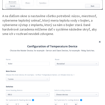
A na ďalšom okne si nastavíme všetko potrebné: názov, miestnosť,
vyberieme teplotný snímač, ktorý meria teplotu vody v bojleri, a
vyberieme výstup z implantu, ktorý sa nám o bojler stará. Dané
hardvérové zariadenia môžeme dať v systéme následne skryť, aby
sme ich v rozhraní nevideli zdvojene.