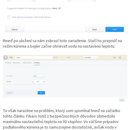
Ihneď po uložení sa nám zobrazí toto zariadenie. Stačí ho prepnúť na
režim kúrenia a bojler začne ohrievať vodu na nastavenú teplotu.
Tu však narazíme na problém, ktorý som spomínal hneď na začiatku
tohto článku. Fibaro totiž z bezpečnostných dôvodov obmedzilo
maximálnu nastaviteľnú teplotu na 30 stupňov. Vo väčšine prípadov
podlahového kúrenia je to samozrejme dostatočné, avšak voda v