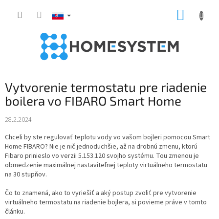
Prejsť
NÁKUP
na
obsah
KOŠÍK
Vytvorenie termostatu pre riadenie
boilera vo FIBARO Smart Home
28.2.2024
Chceli by ste regulovať teplotu vody vo vašom bojleri pomocou Smart
Home FIBARO? Nie je nič jednoduchšie, až na drobnú zmenu, ktorú
Fibaro prinieslo vo verzii 5.153.120 svojho systému. Tou zmenou je
obmedzenie maximálnej nastaviteľnej teploty virtuálneho termostatu
na 30 stupňov.
Čo to znamená, ako to vyriešiť a aký postup zvoliť pre vytvorenie
virtuálneho termostatu na riadenie bojlera, si povieme práve v tomto
článku.