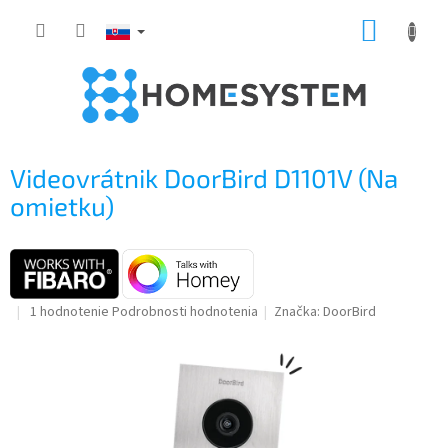
Prejsť
NÁKUP
na
obsah
KOŠÍK
Videovrátnik DoorBird D1101V (Na
omietku)
Priemerné
1 hodnotenie
Podrobnosti hodnotenia
Značka:
DoorBird
hodnotenie
produktu
je
5,0
z
5
hviezdičiek.