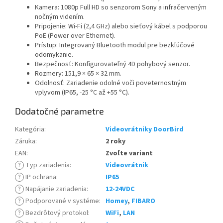
Kamera: 1080p Full HD so senzorom Sony a infračerveným
nočným videním.
Pripojenie: Wi-Fi (2,4 GHz) alebo sieťový kábel s podporou
PoE (Power over Ethernet).
Prístup: Integrovaný Bluetooth modul pre bezkľúčové
odomykanie.
Bezpečnosť: Konfigurovateľný 4D pohybový senzor.
Rozmery: 151,9 × 65 × 32 mm.
Odolnosť: Zariadenie odolné voči poveternostným
vplyvom (IP65, -25 °C až +55 °C).
Dodatočné parametre
Kategória
:
Videovrátniky DoorBird
Záruka
:
2 roky
EAN
:
Zvoľte variant
?
Typ zariadenia
:
Videovrátnik
?
IP ochrana
:
IP65
?
Napájanie zariadenia
:
12-24VDC
?
Podporované v systéme
:
Homey
,
FIBARO
?
Bezdrôtový protokol
:
WiFi
,
LAN