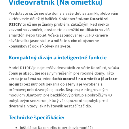
Videovrátnik (Na omietku)
Predstavte si, že nie ste doma a vaše deti sa zamkli, alebo vám
kuriér vezie dôležitý balíček. S videovrátnikom
DoorBird
D1101V
to už nie je žiadny problém. Zakaždým, keď niekto
zazvoní na zvonček, dostanete okamžitú notifikáciu na váš
smartfón alebo tablet. Vďaka zabudovanej Full HD kamere
návštevníka jasne vidíte a môžete s ním obojsmerne
komunikovať odkiaľkoľvek na svete.
Kompaktný dizajn a inteligentné funkcie
Model D1101V je najmenší videovrátnik zo série DoorBird, vďaka
čomu je absolútne ideálnym riešením pre rodinné domy. Táto
verzia je určená na jednoduchú
montáž na omietku (Surface-
mount)
bez nutnosti sekania do steny a je vyrobená z
prémiovej nehrdzavejúcej ocele. Disponuje integrovaným
modulom Bluetooth pre bezkľúčový prístup a pokročilým 4D
pohybovým senzorom, ktorý vás upozorní na pohyb pred
dverami aj vtedy, ak návštevník nestlačí tlačidlo.
Technické špecifikácie:
Inštalácia: Na omietku (povrchová montáž).