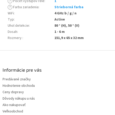
?
Počet výstupov relé
:
1
?
Farba zariadenia
:
Strieborná farba
WiFi
:
4 GHz b / g / n
Typ
:
Active
Uhol detekcie
:
80 ° (H), 50 ° (V)
Dosah
:
1 - 6 m
Rozmery
:
151,9 x 65 x 32 mm
Z
á
p
ä
Informácie pre vás
t
Predávané značky
i
Hodnotenie obchodu
e
Ceny dopravy
Dôvody nákupu u nás
Ako nakupovať
Veľkoobchod