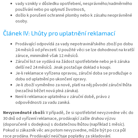
vady vznikly v důsledku opotřebení, nesprávného/nadměrného
používání nebo po uplynutí životnosti,
došlo k porušení ochranné plomby nebo k zásahu neoprávněné
osoby.
Článek IV: Lhůty pro uplatnění reklamací
Prodávající odpovídá za vady nepotravinářského zboží po dobu
24 měsíců od převzetí. U použité věci se lze dohodnout na kratší
záruce, minimálně však 12 měsíců.
Záruční list se vydává na žádost spotřebitele nebo je-li záruka
delší než 24 měsíců. Jinak postačuje doklad o koupi.
Je-li reklamace vyřízena opravou, záruční doba se prodlužuje o
dobu od uplatnění po ukončení opravy.
Je-li zboží vyměněno za nové, platí na něj původní záruční lhůta
(nezačíná běžet nová plná záruka).
Není-li reklamace uplatněna v záruční době, právo z
odpovědnosti za vadu zaniká.
Nevyzvednuté zboží:
V případě, že si spotřebitel nevyzvedne věc do
30 dnů od vyřízení reklamace, prodávající zašle druhou výzvu
(doporučeně s dodejkou) s dodatečnou lhůtou (například 1 měsíc).
Pokud si zákazník věc ani potom nevyzvedne, může být po cca půl
roce prodána. Prodávající neúčtuje poplatky za skladování.