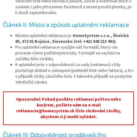
záručním listě nebo návodu k použití, užívat a ošetřovat zboží v
souladu s jeho přirozenou životností a nesmí porušit plomby, je-
li zboží zaplombováno.
Článek II: Místo a způsob uplatnění reklamace
Místem uplatnění reklamace je:
HomeSystem s.r.o., Školská
85, 972 01 Bojnice, Slovensko (tel: +421 948 213 492)
.
Pro uplatnění reklamace využijte náš formulář, který vás
provede všemi potřebnými kroky. Formulář se nachází na
začátku této stránky.
K uplatnění práv z odpovědnosti za vady (reklamaci) vždy
postačuje doklad o zakoupení (pokladní blok nebo faktura), a to i
v případě ztráty záručního listu. V takovém případě se poskytne
24měsíční záruka.
Upozornění: Pokud posíláte reklamaci poštou nebo
kurýrem, pošlete nám na e-mail
reklamacie@homesystem.sk číslo sledování zásilky,
abychom si ji mohli vyžádat.
Článek III: Odpovědnost prodávajícího