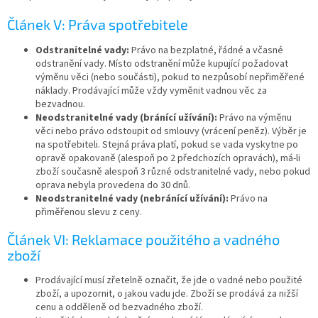
Článek V: Práva spotřebitele
Odstranitelné vady:
Právo na bezplatné, řádné a včasné
odstranění vady. Místo odstranění může kupující požadovat
výměnu věci (nebo součásti), pokud to nezpůsobí nepřiměřené
náklady. Prodávající může vždy vyměnit vadnou věc za
bezvadnou.
Neodstranitelné vady (bránící užívání):
Právo na výměnu
věci nebo právo odstoupit od smlouvy (vrácení peněz). Výběr je
na spotřebiteli. Stejná práva platí, pokud se vada vyskytne po
opravě opakovaně (alespoň po 2 předchozích opravách), má-li
zboží současně alespoň 3 různé odstranitelné vady, nebo pokud
oprava nebyla provedena do 30 dnů.
Neodstranitelné vady (nebránící užívání):
Právo na
přiměřenou slevu z ceny.
Článek VI: Reklamace použitého a vadného
zboží
Prodávající musí zřetelně označit, že jde o vadné nebo použité
zboží, a upozornit, o jakou vadu jde. Zboží se prodává za nižší
cenu a odděleně od bezvadného zboží.