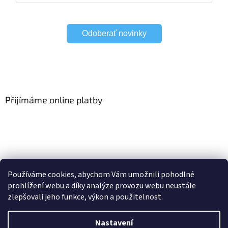
Odoberať novinky
Přijímáme online platby
HomeSystem
Elektrické garnýže
Používáme cookies, abychom Vám umožnili pohodlné
prohlížení webu a díky analýze provozu webu neustále
zlepšovali jeho funkce, výkon a použitelnost.
Vytvořil Shoptet
Nastavení