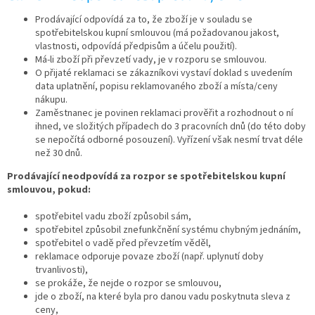
Prodávající odpovídá za to, že zboží je v souladu se
spotřebitelskou kupní smlouvou (má požadovanou jakost,
vlastnosti, odpovídá předpisům a účelu použití).
Má-li zboží při převzetí vady, je v rozporu se smlouvou.
O přijaté reklamaci se zákazníkovi vystaví doklad s uvedením
data uplatnění, popisu reklamovaného zboží a místa/ceny
nákupu.
Zaměstnanec je povinen reklamaci prověřit a rozhodnout o ní
ihned, ve složitých případech do 3 pracovních dnů (do této doby
se nepočítá odborné posouzení). Vyřízení však nesmí trvat déle
než 30 dnů.
Prodávající neodpovídá za rozpor se spotřebitelskou kupní
smlouvou, pokud:
spotřebitel vadu zboží způsobil sám,
spotřebitel způsobil znefunkčnění systému chybným jednáním,
spotřebitel o vadě před převzetím věděl,
reklamace odporuje povaze zboží (např. uplynutí doby
trvanlivosti),
se prokáže, že nejde o rozpor se smlouvou,
jde o zboží, na které byla pro danou vadu poskytnuta sleva z
ceny,