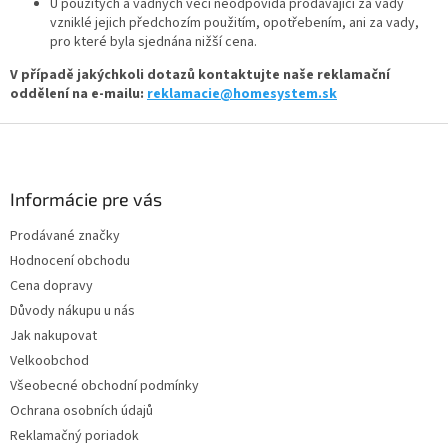
U použitých a vadných věcí neodpovídá prodávající za vady
vzniklé jejich předchozím použitím, opotřebením, ani za vady,
pro které byla sjednána nižší cena.
V případě jakýchkoli dotazů kontaktujte naše reklamační
oddělení na e-mailu:
reklamacie@homesystem.sk
Z
á
p
a
Informácie pre vás
t
Prodávané značky
í
Hodnocení obchodu
Cena dopravy
Důvody nákupu u nás
Jak nakupovat
Velkoobchod
Všeobecné obchodní podmínky
Ochrana osobních údajů
Reklamačný poriadok