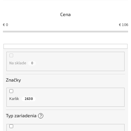
e
n
Cena
i
e
€
0
€
106
p
r
o
d
u
k
Na sklade
0
t
o
v
Značky
Karlik
2630
Typ zariadenia
?