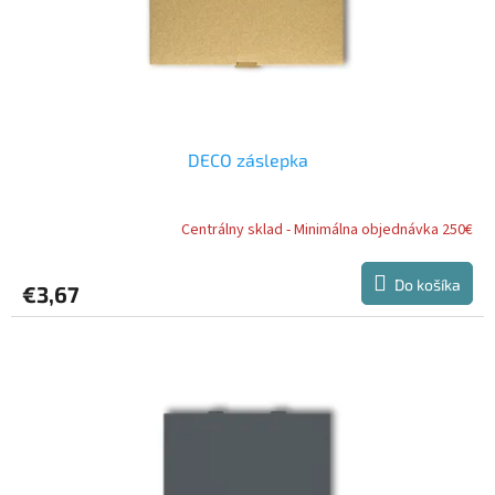
u
k
t
o
v
DECO záslepka
Centrálny sklad - Minimálna objednávka 250€
Do košíka
€3,67