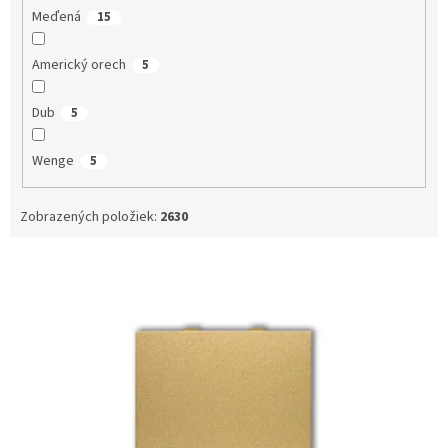
Meďená
15
Americký orech
5
Dub
5
Wenge
5
Zobrazených položiek:
2630
V
ý
p
i
s
p
r
o
d