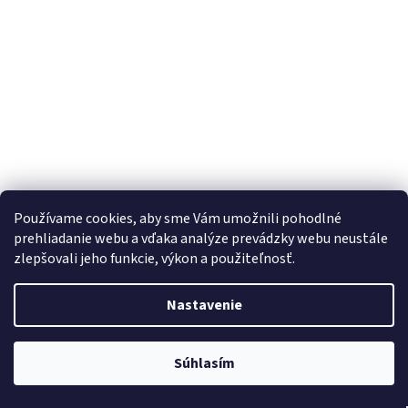
Používame cookies, aby sme Vám umožnili pohodlné
prehliadanie webu a vďaka analýze prevádzky webu neustále
zlepšovali jeho funkcie, výkon a použiteľnosť.
USB C-C 2.0 zásuvka, Bez popisného štítku
Nastavenie
Centrálny sklad - Minimálna objednávka 250€
Súhlasím
Do košíka