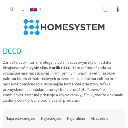
Prejsť
NÁKUP
na
obsah
KOŠÍK
DECO
Zariaďte svoj interiér s eleganciou a nadčasovým štýlom vďaka
dizajnovej sérii
vypínačov Karlik DECO
. Táto obľúbená rada sa
vyznačuje minimalistickými líniami, jemnými tvarmi a veľmi širokou
paletou farieb či materiálových prevedení. Je ideálnou voľbou pre
moderné domácnosti aj luxusnejšie komerčné priestory. Vďaka
premyslenému modulárnemu systému si môžete ľubovoľne
kombinovať samotné prístroje a krycie rámiky, čím vytvoríte dokonale
zladený celok presne podľa vašich predstáv.
R
a
Najpredávanejšie
Najlacnejšie
Najdrahšie
Abecedne
d