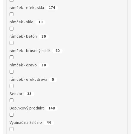
rámček - efekt skla
174
rámček - sklo
10
rámček - betón
30
rámček - brúsený hliník
60
rámček - drevo
10
rámček - efekt dreva
5
Senzor
33
Doplnkový produkt
148
Vypínač na žalúzie
44