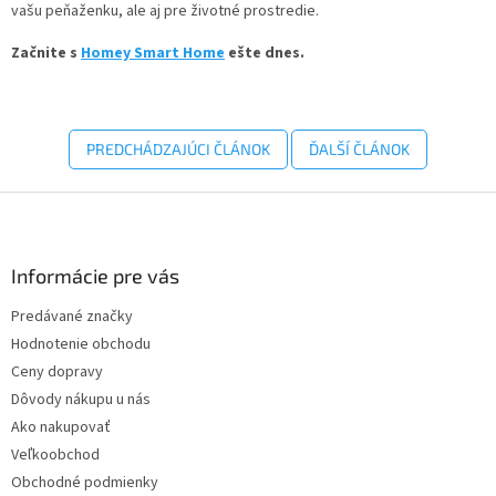
vašu peňaženku, ale aj pre životné prostredie.
Začnite s
Homey Smart Home
ešte dnes.
PREDCHÁDZAJÚCI ČLÁNOK
ĎALŠÍ ČLÁNOK
Z
á
p
ä
Informácie pre vás
t
Predávané značky
i
Hodnotenie obchodu
e
Ceny dopravy
Dôvody nákupu u nás
Ako nakupovať
Veľkoobchod
Obchodné podmienky