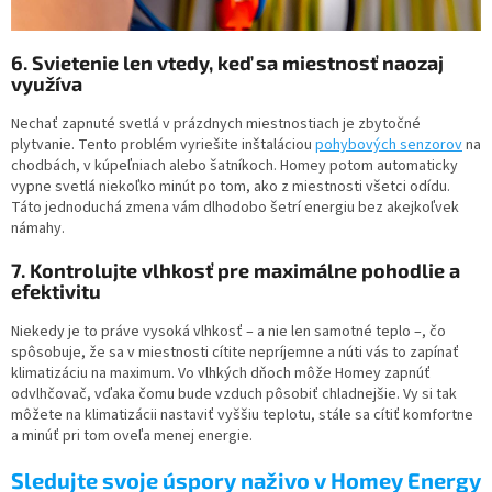
6. Svietenie len vtedy, keď sa miestnosť naozaj
využíva
Nechať zapnuté svetlá v prázdnych miestnostiach je zbytočné
plytvanie. Tento problém vyriešite inštaláciou
pohybových senzorov
na
chodbách, v kúpeľniach alebo šatníkoch. Homey potom automaticky
vypne svetlá niekoľko minút po tom, ako z miestnosti všetci odídu.
Táto jednoduchá zmena vám dlhodobo šetrí energiu bez akejkoľvek
námahy.
7. Kontrolujte vlhkosť pre maximálne pohodlie a
efektivitu
Niekedy je to práve vysoká vlhkosť – a nie len samotné teplo –, čo
spôsobuje, že sa v miestnosti cítite nepríjemne a núti vás to zapínať
klimatizáciu na maximum. Vo vlhkých dňoch môže Homey zapnúť
odvlhčovač, vďaka čomu bude vzduch pôsobiť chladnejšie. Vy si tak
môžete na klimatizácii nastaviť vyššiu teplotu, stále sa cítiť komfortne
a minúť pri tom oveľa menej energie.
Sledujte svoje úspory naživo v Homey Energy