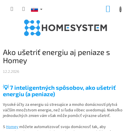
Prejsť
NÁKUP
na
obsah
KOŠÍK
Ako ušetriť energiu aj peniaze s
Homey
12.2.2026
💡 7 inteligentných spôsobov, ako ušetriť
energiu (a peniaze)
Vysoké účty za energiu sú stresujúce a mnoho domácností plytvá
väčším množstvom energie, než si ľudia vôbec uvedomujú. Niekoľko
jednoduchých zmien vám však môže pomôcť výrazne ušetriť.
S
Homey
môžete automatizovať svoju domácnosť tak, aby