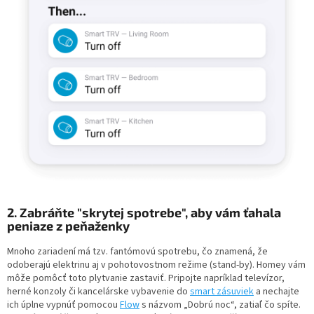
2. Zabráňte "skrytej spotrebe", aby vám ťahala
peniaze z peňaženky
Mnoho zariadení má tzv. fantómovú spotrebu, čo znamená, že
odoberajú elektrinu aj v pohotovostnom režime (stand-by). Homey vám
môže pomôcť toto plytvanie zastaviť. Pripojte napríklad televízor,
herné konzoly či kancelárske vybavenie do
smart zásuviek
a nechajte
ich úplne vypnúť pomocou
Flow
s názvom „Dobrú noc“, zatiaľ čo spíte.