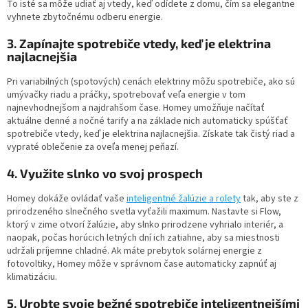
To isté sa môže udiať aj vtedy, keď odídete z domu, čím sa elegantne
vyhnete zbytočnému odberu energie.
3. Zapínajte spotrebiče vtedy, keď je elektrina
najlacnejšia
Pri variabilných (spotových) cenách elektriny môžu spotrebiče, ako sú
umývačky riadu a práčky, spotrebovať veľa energie v tom
najnevhodnejšom a najdrahšom čase. Homey umožňuje načítať
aktuálne denné a nočné tarify a na základe nich automaticky spúšťať
spotrebiče vtedy, keď je elektrina najlacnejšia. Získate tak čistý riad a
vypraté oblečenie za oveľa menej peňazí.
4. Využite slnko vo svoj prospech
Homey dokáže ovládať vaše
inteligentné žalúzie a rolety
tak, aby ste z
prirodzeného slnečného svetla vyťažili maximum. Nastavte si Flow,
ktorý v zime otvorí žalúzie, aby slnko prirodzene vyhrialo interiér, a
naopak, počas horúcich letných dní ich zatiahne, aby sa miestnosti
udržali príjemne chladné. Ak máte prebytok solárnej energie z
fotovoltiky, Homey môže v správnom čase automaticky zapnúť aj
klimatizáciu.
5. Urobte svoje bežné spotrebiče inteligentnejšími