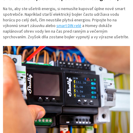
Na to, aby ste ušetrili energiu, si nemusíte kupovať úplne nové smart
spotrebiče. Napríklad starší elektrický bojler často udržiava vodu
horúcu po celý deň, čím neustále plytvá energiou. Pripojte ho na
výkonnú smart zásuvku alebo
smart DIN relé
a Homey dokáže
naplánovať ohrev vody len na čas pred ranným a večerným
sprchovaním. Zvyšok dňa zostane bojler vypnutý a vy výrazne ušetríte.