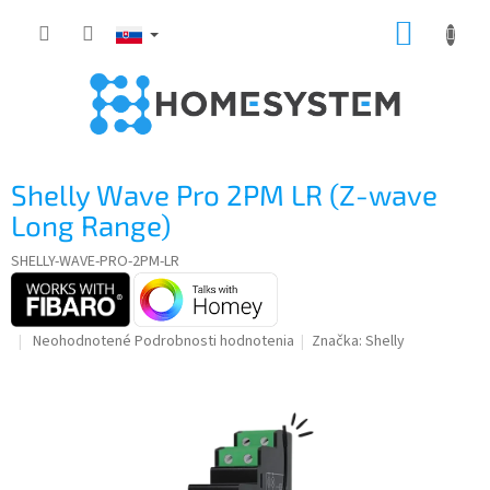
Prejsť
NÁKUP
na
obsah
KOŠÍK
Shelly Wave Pro 2PM LR (Z-wave
Long Range)
SHELLY-WAVE-PRO-2PM-LR
Priemerné
Neohodnotené
Podrobnosti hodnotenia
Značka:
Shelly
hodnotenie
produktu
je
0,0
z
5
hviezdičiek.