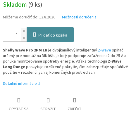
Jednotková
Skladom
(9 ks)
cena:
Môžeme doručiť do:
12.8.2026
Možnosti doručenia
Pridať do košíka
Shelly Wave Pro 2PM LR
je dvojkanálový inteligentný
Z-Wave
spínač
určený pre montáž na DIN lištu, ktorý podporuje zaťaženie až do 25 A a
ponúka monitorovanie spotreby energie. Vďaka technológii
Z-Wave
Long Range
poskytuje rozšírené pokrytie, čím zabezpečuje spoľahlivé
použitie v rezidenčných aj komerčných prostrediach.
Detailné informácie
OPÝTAŤ SA
STRÁŽIŤ
ZDIEĽAŤ