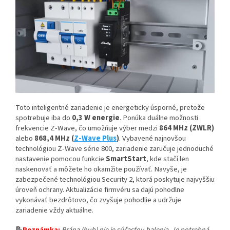
Toto inteligentné zariadenie je energeticky úsporné, pretože
spotrebuje iba do
0,3 W energie
. Ponúka duálne možnosti
frekvencie Z-Wave, čo umožňuje výber medzi
864 MHz (ZWLR)
alebo
868,4 MHz (
Z-Wave Plus
)
. Vybavené najnovšou
technológiou Z-Wave série 800, zariadenie zaručuje jednoduché
nastavenie pomocou funkcie
SmartStart
, kde stačí len
naskenovať a môžete ho okamžite používať. Navyše, je
zabezpečené technológiou Security 2, ktorá poskytuje najvyššiu
úroveň ochrany. Aktualizácie firmvéru sa dajú pohodlne
vykonávať bezdrôtovo, čo zvyšuje pohodlie a udržuje
zariadenie vždy aktuálne.