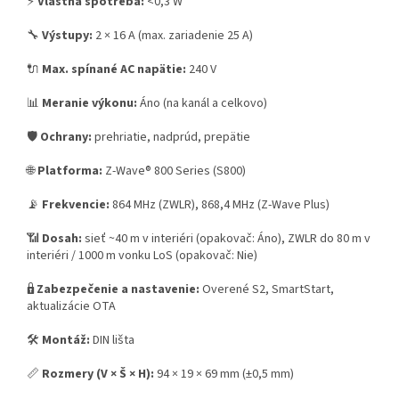
⚡
Vlastná spotreba:
<0,3 W
🔧
Výstupy:
2 × 16 A (max. zariadenie 25 A)
🔌
Max. spínané AC napätie:
240 V
📊
Meranie výkonu:
Áno (na kanál a celkovo)
🛡️
Ochrany:
prehriatie, nadprúd, prepätie
🌐
Platforma:
Z-Wave® 800 Series (S800)
📡
Frekvencie:
864 MHz (ZWLR), 868,4 MHz (Z-Wave Plus)
📶
Dosah:
sieť ~40 m v interiéri (opakovač: Áno), ZWLR do 80 m v
interiéri / 1000 m vonku LoS (opakovač: Nie)
🔒
Zabezpečenie a nastavenie:
Overené S2, SmartStart,
aktualizácie OTA
🛠️
Montáž:
DIN lišta
📏
Rozmery (V × Š × H):
94 × 19 × 69 mm (±0,5 mm)