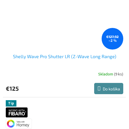
€127,92
–2 %
Shelly Wave Pro Shutter LR (Z-Wave Long Range)
Skladom
(9 ks)
€125
Do košíka
Tip