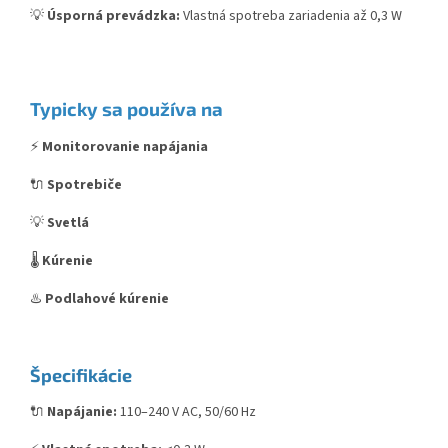
💡
Úsporná prevádzka:
Vlastná spotreba zariadenia až 0,3 W
Typicky sa používa na
⚡
Monitorovanie napájania
🔌
Spotrebiče
💡
Svetlá
🌡️
Kúrenie
♨️
Podlahové kúrenie
Špecifikácie
🔌
Napájanie:
110–240 V AC, 50/60 Hz