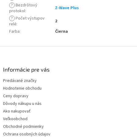
?
Bezdrôtový
Z-Wave Plus
protokol
:
?
Počet výstupov
2
relé
:
Farba
:
Čierna
Z
á
p
ä
Informácie pre vás
t
Predávané značky
i
Hodnotenie obchodu
e
Ceny dopravy
Dôvody nákupu u nás
Ako nakupovať
Veľkoobchod
Obchodné podmienky
Ochrana osobných údajov