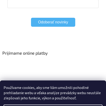
Odoberať novinky
Prijímame online platby
Viac o Smart Home
I Elektrické garniže
Používame cookies, aby sme Vám umožnili pohodlné
prehliadanie webu a vďaka analýze prevádzky webu neustále
zlepšovali jeho funkcie, výkon a použiteľnosť.