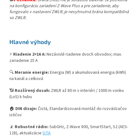
📝
Poznámka:
Brána (hub) nie je súčasťou balenia. Je potrebná
na konfiguráciu zariadení Z-Wave Plus a pre zariadenie, aby
fungovalo v nastavení ZWLR, je nevyhnutná brána kompatibilná
so ZWLR.
Hlavné výhody
⚡
Riadenie 2×16 A:
Nezávislé riadenie dvoch obvodov; max.
zariadenie 25 A
🔍
Meranie energie:
Energia (W) a akumulovaná energia (kWh)
na kanál a celková
📶
Rozšírený dosah:
ZWLR až 80 m v interiéri / 1000 m vonku
(LoS) k hubu
🏠
DIN dizajn:
Čistá, štandardizovaná montáž do rozvádzačov
ističov
📡
Robustné rádio:
SubGHz, Z-Wave 800, SmartStart, S2 (AES-
128), aktualizácie
OTA