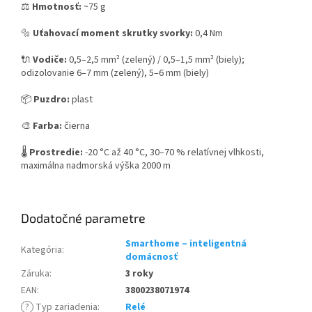
⚖️
Hmotnosť:
~75 g
🔩
Uťahovací moment skrutky svorky:
0,4 Nm
🔌
Vodiče:
0,5–2,5 mm² (zelený) / 0,5–1,5 mm² (biely);
odizolovanie 6–7 mm (zelený), 5–6 mm (biely)
📦
Puzdro:
plast
🎨
Farba:
čierna
🌡️
Prostredie:
-20 °C až 40 °C, 30–70 % relatívnej vlhkosti,
maximálna nadmorská výška 2000 m
Dodatočné parametre
Smarthome – inteligentná
Kategória
:
domácnosť
Záruka
:
3 roky
EAN
:
3800238071974
?
Typ zariadenia
:
Relé