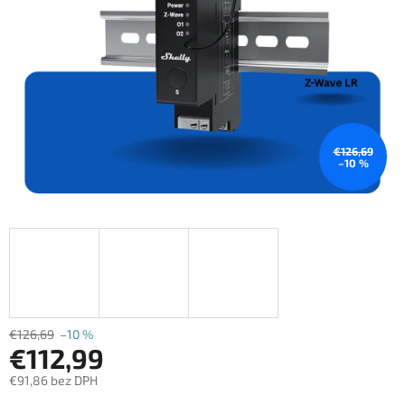
€126,69
–10 %
€126,69
–10 %
€112,99
€91,86 bez DPH