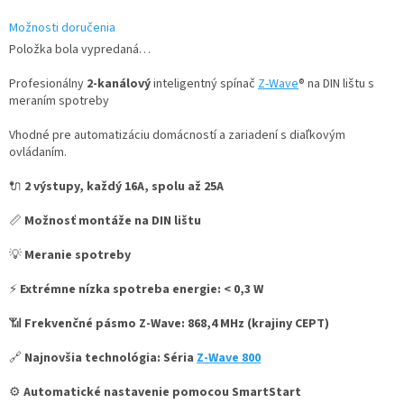
Možnosti doručenia
Položka bola vypredaná…
Profesionálny
2-kanálový
inteligentný spínač
Z-Wave
® na DIN lištu s
meraním spotreby
Vhodné pre automatizáciu domácností a zariadení s diaľkovým
ovládaním.
🔌
2 výstupy, každý 16A, spolu až 25A
📏
Možnosť montáže na DIN lištu
💡
Meranie spotreby
⚡
Extrémne nízka spotreba energie: < 0,3 W
📶
Frekvenčné pásmo Z-Wave: 868,4 MHz (krajiny CEPT)
🔗
Najnovšia technológia: Séria
Z-Wave 800
⚙️
Automatické nastavenie pomocou SmartStart