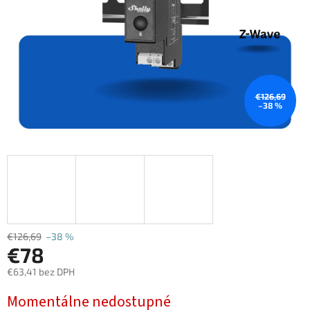
€126,69
–38 %
€126,69
–38 %
€78
€63,41 bez DPH
Jednotková
Momentálne nedostupné
cena: