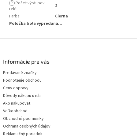
?
Počet výstupov
2
relé
:
Farba
:
Čierna
Položka bola vypredaná…
Z
á
p
ä
Informácie pre vás
t
Predávané značky
i
Hodnotenie obchodu
e
Ceny dopravy
Dôvody nákupu u nás
Ako nakupovať
Veľkoobchod
Obchodné podmienky
Ochrana osobných údajov
Reklamačný poriadok