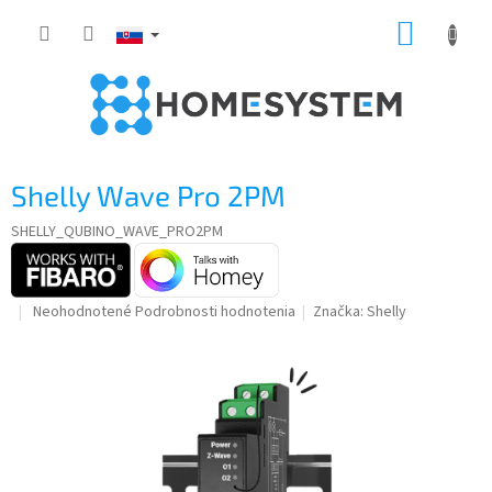
Prejsť
NÁKUP
na
obsah
KOŠÍK
Shelly Wave Pro 2PM
SHELLY_QUBINO_WAVE_PRO2PM
Priemerné
Neohodnotené
Podrobnosti hodnotenia
Značka:
Shelly
hodnotenie
produktu
je
0,0
z
5
hviezdičiek.