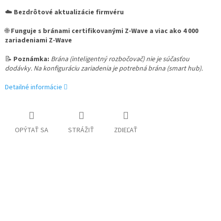
☁️
Bezdrôtové aktualizácie firmvéru
🌐
Funguje s bránami certifikovanými Z-Wave a viac ako 4 000
zariadeniami Z-Wave
📝
Poznámka:
Brána (inteligentný rozbočovač) nie je súčasťou
dodávky. Na konfiguráciu zariadenia je potrebná brána (smart hub).
Detailné informácie
OPÝTAŤ SA
STRÁŽIŤ
ZDIEĽAŤ