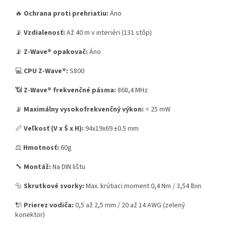
🔥
Ochrana proti prehriatiu:
Áno
📡
Vzdialenosť:
Až 40 m v interiéri (131 stôp)
📡
Z-Wave® opakovač:
Áno
💻
CPU Z-Wave®:
S800
📶
Z-Wave® frekvenčné pásma:
868,4 MHz
📡
Maximálny vysokofrekvenčný výkon:
< 25 mW
📏
Veľkosť (V x Š x H):
94x19x69 ±0.5 mm
⚖️
Hmotnosť:
60g
🔧
Montáž:
Na DIN lištu
🔩
Skrutkové svorky:
Max. krútiaci moment 0,4 Nm / 3,54 lbin
🔌
Prierez vodiča:
0,5 až 2,5 mm / 20 až 14 AWG (zelený
konektor)