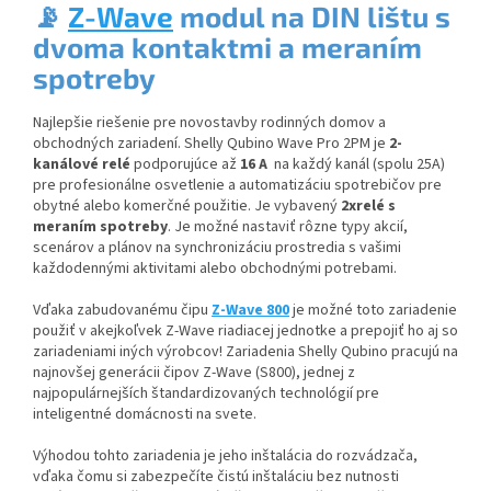
📡
Z-Wave
modul na DIN lištu s
dvoma kontaktmi a meraním
spotreby
Najlepšie riešenie pre novostavby rodinných domov a
obchodných zariadení. Shelly Qubino Wave Pro 2PM je
2-
kanálové relé
podporujúce až
16 A
na každý kanál (spolu 25A)
pre profesionálne osvetlenie a automatizáciu spotrebičov pre
obytné alebo komerčné použitie. Je vybavený
2xrelé s
meraním spotreby
. Je možné nastaviť rôzne typy akcií,
scenárov a plánov na synchronizáciu prostredia s vašimi
každodennými aktivitami alebo obchodnými potrebami. ​
Vďaka zabudovanému čipu
Z-Wave 800
je možné toto zariadenie
použiť v akejkoľvek Z-Wave riadiacej jednotke a prepojiť ho aj so
zariadeniami iných výrobcov! Zariadenia Shelly Qubino pracujú na
najnovšej generácii čipov Z-Wave (S800), jednej z
najpopulárnejších štandardizovaných technológií pre
inteligentné domácnosti na svete.
Výhodou tohto zariadenia je jeho inštalácia do rozvádzača,
vďaka čomu si zabezpečíte čistú inštaláciu bez nutnosti