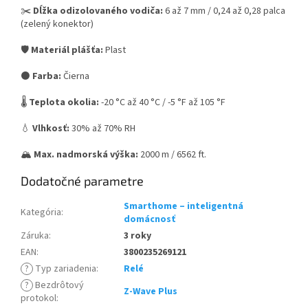
✂️
Dĺžka odizolovaného vodiča:
6 až 7 mm / 0,24 až 0,28 palca
(zelený konektor)
🛡️
Materiál plášťa:
Plast
⚫
Farba:
Čierna
🌡️
Teplota okolia:
-20 °C až 40 °C / -5 °F až 105 °F
💧
Vlhkosť:
30% až 70% RH
🏔️
Max. nadmorská výška:
2000 m / 6562 ft.
Dodatočné parametre
Smarthome – inteligentná
Kategória
:
domácnosť
Záruka
:
3 roky
EAN
:
3800235269121
?
Typ zariadenia
:
Relé
?
Bezdrôtový
Z-Wave Plus
protokol
: