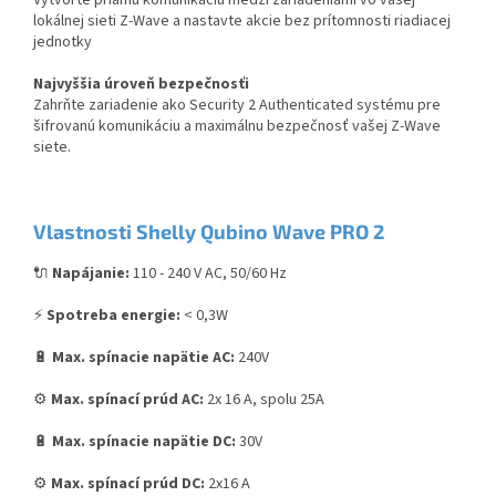
lokálnej sieti Z-Wave a nastavte akcie bez prítomnosti riadiacej
jednotky​
Najvyššia úroveň bezpečnosťi
Zahrňte zariadenie ako Security 2 Authenticated systému pre
šifrovanú komunikáciu a maximálnu bezpečnosť vašej Z-Wave
siete.​
Vlastnosti Shelly Qubino Wave PRO 2
🔌
Napájanie:
110 - 240 V AC, 50/60 Hz
⚡
Spotreba energie:
< 0,3W
🔋
Max. spínacie napätie AC:
240V
⚙️
Max. spínací prúd AC:
2x 16 A, spolu 25A
🔋
Max. spínacie napätie DC:
30V
⚙️
Max. spínací prúd DC:
2x16 A