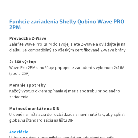
Funkcie zariadenia Shelly Qubino Wave PRO
2PM
Prevádzka Z-Wave
Zahrňte Wave Pro 2PM do svojej siete Z-Wave a ovládajte ju na
diaľku. Je kompatibilný so všetkým certifikované Z-Wave brány.
2x 16A výstup
Wave Pro 2PM umožňuje pripojenie zariadení s výkonom 2x16A
(spolu 25A)
Meranie spotreby
Každý výstup okrem spínania aj meria spotrebu pripojeného
zariadenia.
Možnosť montáže na DIN
Určené na inštaláciu do rozbádzača a navrhnuté tak, aby spĺňali
globálnu štandardizáciu na lištu DIN.​
Asociácie
Vytvorte priamu komunikáciu medzi zariadeniami vo vašej