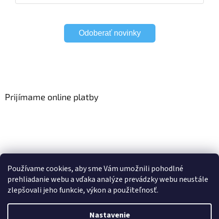
Odoberať novinky
Prijímame online platby
Viac o Smart Home
I Elektrické garniže
Používame cookies, aby sme Vám umožnili pohodlné
prehliadanie webu a vďaka analýze prevádzky webu neustále
zlepšovali jeho funkcie, výkon a použiteľnosť.
Vytvoril Shoptet
Nastavenie