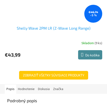
€46,74
–5 %
Shelly Wave 2PM LR (Z-Wave Long Range)
Skladom
(9 ks)
Priemerné
hodnotenie
produktu
€43,99
Do košíka
je
5,0
z
5
hviezdičiek.
ZOBRAZIŤ VŠETKY SÚVISIACE PRODUKTY
Popis
Hodnotenie
Diskusia
Značka
Podrobný popis