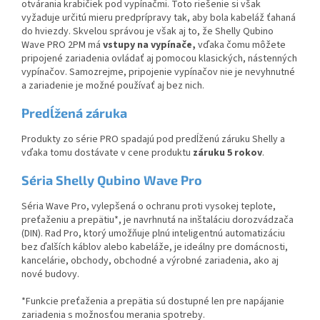
otvárania krabičiek pod vypínačmi. Toto riešenie si však
vyžaduje určitú mieru predprípravy tak, aby bola kabeláž ťahaná
do hviezdy. Skvelou správou je však aj to, že Shelly Qubino
Wave PRO 2PM má
vstupy na vypínače,
vďaka čomu môžete
pripojené zariadenia ovládať aj pomocou klasických, nástenných
vypínačov. Samozrejme, pripojenie vypínačov nie je nevyhnutné
a zariadenie je možné používať aj bez nich.
Predĺžená záruka
Produkty zo série PRO spadajú pod predĺženú záruku Shelly a
vďaka tomu dostávate v cene produktu
záruku 5 rokov
.
Séria Shelly Qubino Wave Pro
Séria Wave Pro, vylepšená o ochranu proti vysokej teplote,
preťaženiu a prepätiu*, je navrhnutá na inštaláciu dorozvádzača
(DIN). Rad Pro, ktorý umožňuje plnú inteligentnú automatizáciu
bez ďalších káblov alebo kabeláže, je ideálny pre domácnosti,
kancelárie, obchody, obchodné a výrobné zariadenia, ako aj
nové budovy.​
*Funkcie preťaženia a prepätia sú dostupné len pre napájanie
zariadenia s možnosťou merania spotreby.