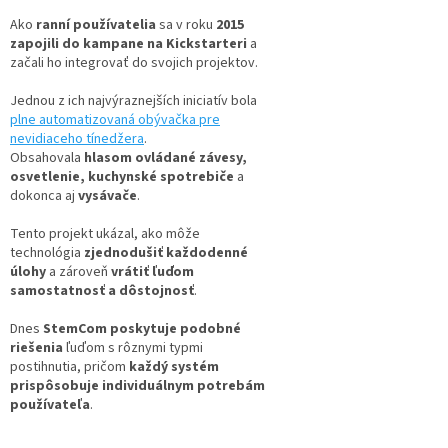
Ako
ranní používatelia
sa v roku
2015
zapojili do kampane na Kickstarteri
a
začali ho integrovať do svojich projektov.
Jednou z ich najvýraznejších iniciatív bola
plne automatizovaná obývačka pre
nevidiaceho tínedžera
.
Obsahovala
hlasom ovládané závesy,
osvetlenie, kuchynské spotrebiče
a
dokonca aj
vysávače
.
Tento projekt ukázal, ako môže
technológia
zjednodušiť každodenné
úlohy
a zároveň
vrátiť ľuďom
samostatnosť a dôstojnosť
.
Dnes
StemCom poskytuje podobné
riešenia
ľuďom s rôznymi typmi
postihnutia, pričom
každý systém
prispôsobuje individuálnym potrebám
používateľa
.