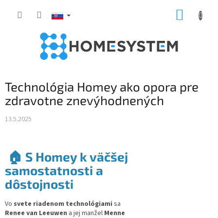
Prejsť
NÁKUP
na
obsah
KOŠÍK
Technológia Homey ako opora pre
zdravotne znevýhodnených
13.5.2025
🏠 S Homey k väčšej
samostatnosti a
dôstojnosti
Vo
svete riadenom technológiami
sa
Renee van Leeuwen
a jej manžel
Menne