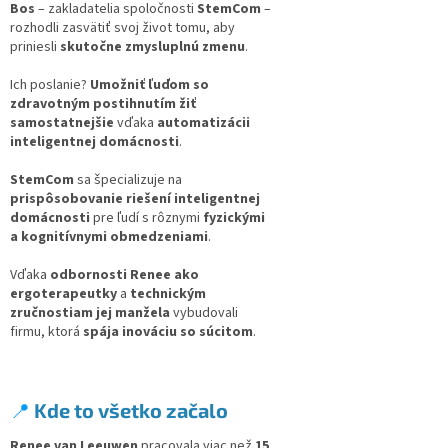
Bos
– zakladatelia spoločnosti
StemCom
–
rozhodli zasvätiť svoj život tomu, aby
priniesli
skutočne zmysluplnú zmenu
.
Ich poslanie?
Umožniť ľuďom so
zdravotným postihnutím žiť
samostatnejšie
vďaka
automatizácii
inteligentnej domácnosti
.
StemCom
sa špecializuje na
prispôsobovanie riešení inteligentnej
domácnosti
pre ľudí s rôznymi
fyzickými
a kognitívnymi obmedzeniami
.
Vďaka
odbornosti Renee ako
ergoterapeutky
a
technickým
zručnostiam jej manžela
vybudovali
firmu, ktorá
spája inováciu so súcitom
.
📍
Kde to všetko začalo
Renee van Leeuwen
pracovala viac než
15