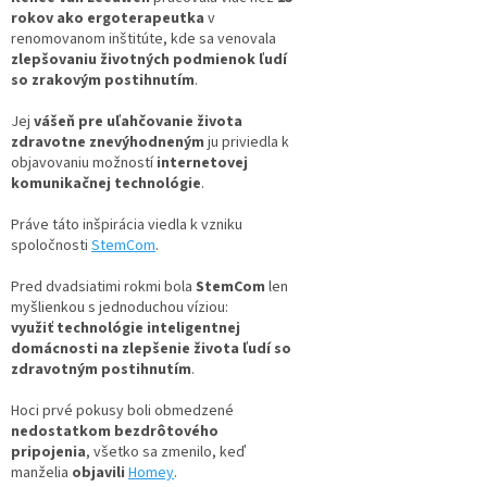
rokov ako ergoterapeutka
v
renomovanom inštitúte, kde sa venovala
zlepšovaniu životných podmienok ľudí
so zrakovým postihnutím
.
Jej
vášeň pre uľahčovanie života
zdravotne znevýhodneným
ju priviedla k
objavovaniu možností
internetovej
komunikačnej technológie
.
Práve táto inšpirácia viedla k vzniku
spoločnosti
StemCom
.
Pred dvadsiatimi rokmi bola
StemCom
len
myšlienkou s jednoduchou víziou:
využiť technológie inteligentnej
domácnosti na zlepšenie života ľudí so
zdravotným postihnutím
.
Hoci prvé pokusy boli obmedzené
nedostatkom bezdrôtového
pripojenia
, všetko sa zmenilo, keď
manželia
objavili
Homey
.