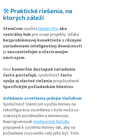
🛠️
Praktické riešenia, na
ktorých záleží
StemCom
využíva
Homey Pro
ako
centrálny hub
pre svoje projekty. Vďaka
bezproblémovej konektivite s rôznymi
zariadeniami inteligentnej domácnosti
je
neoceniteľným a všestranným
nástrojom
.
Hoci
komerčne dostupné zariadenia
často postačujú
, spoločnosť
často
vyvíja aj vlastné riešenia
prispôsobené
špecifickým požiadavkám klientov
.
Ovládanie osvetlenia jedným tlačidlom
Spoločnosť StemCom využila Homey na
rekonfiguráciu osvetlenia v byte muža so
zrakovým postihnutím a demenciou.
Naprogramovali
inteligentné tlačidlo
pripojené k systému Homey tak, aby na
požiadanie rozsvietilo celý jeho byt. Toto