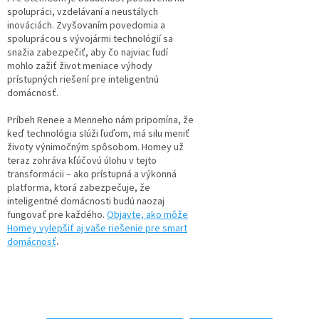
spolupráci, vzdelávaní a neustálych
inováciách. Zvyšovaním povedomia a
spoluprácou s vývojármi technológií sa
snažia zabezpečiť, aby čo najviac ľudí
mohlo zažiť život meniace výhody
prístupných riešení pre inteligentnú
domácnosť.
Príbeh Renee a Menneho nám pripomína, že
keď technológia slúži ľuďom, má silu meniť
životy výnimočným spôsobom. Homey už
teraz zohráva kľúčovú úlohu v tejto
transformácii – ako prístupná a výkonná
platforma, ktorá zabezpečuje, že
inteligentné domácnosti budú naozaj
fungovať pre každého.
Objavte, ako môže
Homey vylepšiť aj vaše riešenie pre smart
domácnosť
.