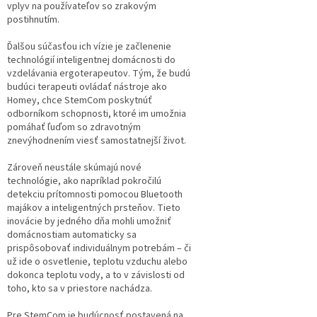
vplyv na používateľov so zrakovým
postihnutím.
Ďalšou súčasťou ich vízie je začlenenie
technológií inteligentnej domácnosti do
vzdelávania ergoterapeutov. Tým, že budú
budúci terapeuti ovládať nástroje ako
Homey, chce StemCom poskytnúť
odborníkom schopnosti, ktoré im umožnia
pomáhať ľuďom so zdravotným
znevýhodnením viesť samostatnejší život.
Zároveň neustále skúmajú nové
technológie, ako napríklad pokročilú
detekciu prítomnosti pomocou Bluetooth
majákov a inteligentných prsteňov. Tieto
inovácie by jedného dňa mohli umožniť
domácnostiam automaticky sa
prispôsobovať individuálnym potrebám – či
už ide o osvetlenie, teplotu vzduchu alebo
dokonca teplotu vody, a to v závislosti od
toho, kto sa v priestore nachádza.
Pre StemCom je budúcnosť postavená na