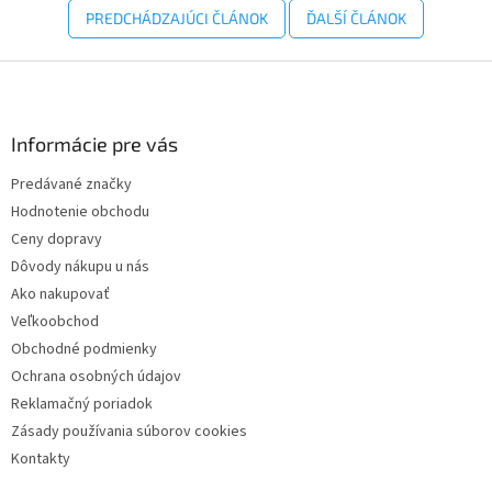
PREDCHÁDZAJÚCI ČLÁNOK
ĎALŠÍ ČLÁNOK
Z
á
p
ä
Informácie pre vás
t
Predávané značky
i
Hodnotenie obchodu
e
Ceny dopravy
Dôvody nákupu u nás
Ako nakupovať
Veľkoobchod
Obchodné podmienky
Ochrana osobných údajov
Reklamačný poriadok
Zásady používania súborov cookies
Kontakty