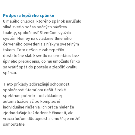
Podpora lepšieho spánku
U malého chlapca, ktorého spánok narúšalo
silné svetlo počas nočných návštev
toalety, spoločnosť StemCom využila
systém Homey na ovládanie tlmeného
červeného osvetlenia s nízkym svetelným
tokom. Toto riešenie zabezpečilo
dostatočne slabé svetlo na orientáciu bez
úplného prebudenia, čo mu umožnilo ľahko
sa vrátiť späť do postele a zlepšiť kvalitu
spánku.
Tieto príklady zdôrazňujú schopnosť
spoločnosti StemCom riešiť široké
spektrum potrieb – od základnej
automatizácie až po komplexné
individuálne riešenia. Ich práca nielenže
zjednodušuje každodenné činnosti, ale
vracia ľuďom dôstojnosť a umožňuje im žiť
samostatne.