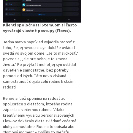
Klienti spoločnosti StemCom si často
vytvárajú vlastné postupy (Flows).
Jedna matka napríklad vyjadrila radosť z
toho, že jej nevidiaci syn dokáže ovládať
svetlá vo svojom dome. „Je to maličkosť,“
povedala, „ale pre neho je to zmena
života.“ Po prvýkrát mohol jej syn ovládať
osvetlenie samostatne, bez potreby
pomoci od iných. Táto novo získaná
samostatnosť dojala celú rodinu k slzám
radosti.
Renee si tiež spomína na radosť zo
spolupráce s dieťaťom, ktorého rodina
zápasila s večernou rutinou. Vďaka
kreatívnemu využitiu personalizovaných
Flow-ov dokázalo dieťa zvládnuť večerné
úlohy samostatne. Rodina to opísala ako
zlomový moment – zvýšilo to dieťaťu