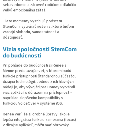
sebavedomie a zároveň rodičom odľahčilo
veľkú emocionálnu záťaž.
Tieto momenty vystihujú podstatu
StemCom: vytvárať riešenia, ktoré ľuďom
vracajú slobodu, samostatnosť a
dôstojnosť.
Vízia spoločnosti StemCom
do budúcnosti
Pri pohľade do budúcnosti si Renee a
Menne predstavujú svet, v ktorom budú
funkcie prístupnosti štandardnou súčasťou
dizajnu technológií. Jednou z ich hlavných
nádejí je, aby vývojári pre Homey vytvárali
viac aplikácií s dôrazom na prístupnosť –
napríklad zlepšením kompatibility s
funkciou VoiceOver v systéme iOS.
Renee verí, že aj drobné úpravy, ako je
lepšia integrácia funkcie zamerania (focus)
v dizajne aplikácií, môžu mať obrovský