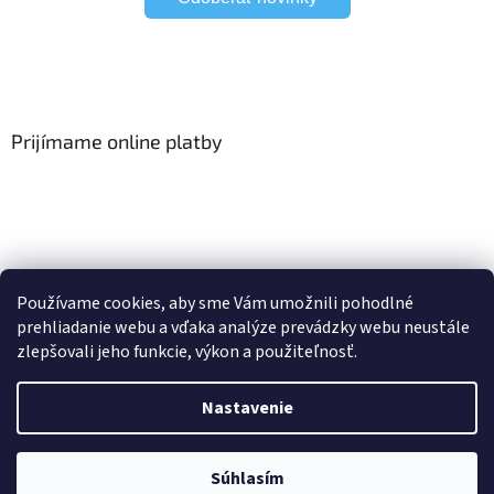
Prijímame online platby
Viac o Smart Home
I Elektrické garniže
Používame cookies, aby sme Vám umožnili pohodlné
prehliadanie webu a vďaka analýze prevádzky webu neustále
zlepšovali jeho funkcie, výkon a použiteľnosť.
Vytvoril Shoptet
Nastavenie
Copyright 2026
HomeSystem.sk
. Všetky práva vyhradené.
Upraviť
Súhlasím
nastavenie cookies