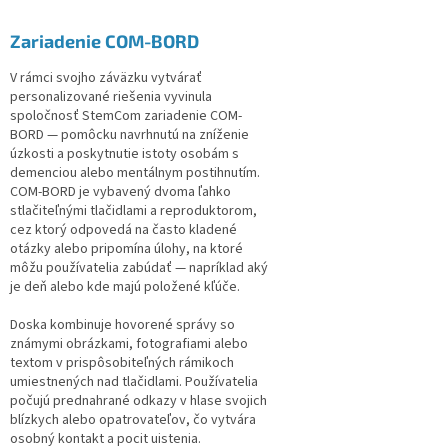
Zariadenie COM-BORD
V rámci svojho záväzku vytvárať
personalizované riešenia vyvinula
spoločnosť StemCom zariadenie COM-
BORD — pomôcku navrhnutú na zníženie
úzkosti a poskytnutie istoty osobám s
demenciou alebo mentálnym postihnutím.
COM-BORD je vybavený dvoma ľahko
stlačiteľnými tlačidlami a reproduktorom,
cez ktorý odpovedá na často kladené
otázky alebo pripomína úlohy, na ktoré
môžu používatelia zabúdať — napríklad aký
je deň alebo kde majú položené kľúče.
Doska kombinuje hovorené správy so
známymi obrázkami, fotografiami alebo
textom v prispôsobiteľných rámikoch
umiestnených nad tlačidlami. Používatelia
počujú prednahrané odkazy v hlase svojich
blízkych alebo opatrovateľov, čo vytvára
osobný kontakt a pocit uistenia.