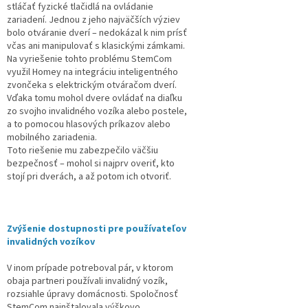
stláčať fyzické tlačidlá na ovládanie
zariadení. Jednou z jeho najväčších výziev
bolo otváranie dverí – nedokázal k nim prísť
včas ani manipulovať s klasickými zámkami.
Na vyriešenie tohto problému StemCom
využil Homey na integráciu inteligentného
zvončeka s elektrickým otváračom dverí.
Vďaka tomu mohol dvere ovládať na diaľku
zo svojho invalidného vozíka alebo postele,
a to pomocou hlasových príkazov alebo
mobilného zariadenia.
Toto riešenie mu zabezpečilo väčšiu
bezpečnosť – mohol si najprv overiť, kto
stojí pri dverách, a až potom ich otvoriť.
Zvýšenie dostupnosti pre používateľov
invalidných vozíkov
V inom prípade potreboval pár, v ktorom
obaja partneri používali invalidný vozík,
rozsiahle úpravy domácnosti. Spoločnosť
StemCom nainštalovala výškovo