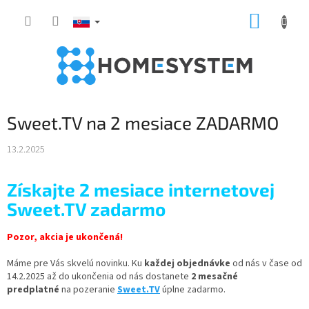
Prejsť
NÁKUP
na
obsah
KOŠÍK
Sweet.TV na 2 mesiace ZADARMO
13.2.2025
Získajte 2 mesiace internetovej
Sweet.TV zadarmo
Pozor, akcia je ukončená!
Máme pre Vás skvelú novinku. Ku
každej objednávke
od nás v čase od
14.2.2025 až do ukončenia od nás dostanete
2 mesačné
predplatné
na pozeranie
Sweet.TV
úplne zadarmo.