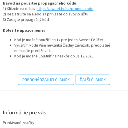
Návod
na použitie propagačného kódu:
1) Kliknite na odkaz
https://sweet.tv/sk/promo_code
2) Registrujte sa alebo sa prihláste do svojho účtu
3) Zadajte propagačný kód
Dôležité upozornenie:
Kód je možné použiť len 1x pre jeden Sweet.TV účet.
Využitím kódu Vám nevzniká žiadny záväzok, predplatné
nemusíte predlžovať.
Kód je možné uplatniť najneskôr do 31.12.2025.
PREDCHÁDZAJÚCI ČLÁNOK
ĎALŠÍ ČLÁNOK
Z
á
p
ä
Informácie pre vás
t
Predávané značky
i