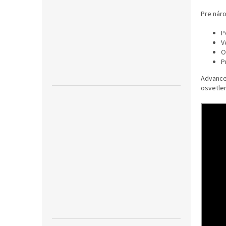
Pre nár
P
V
O
P
Advance
osvetlen