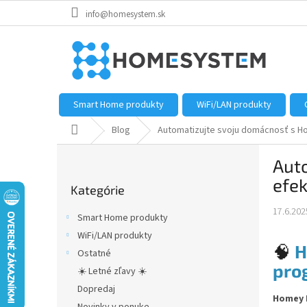
Prejsť
info@homesystem.sk
na
obsah
Smart Home produkty
WiFi/LAN produkty
Domov
Blog
Automatizujte svoju domácnosť s H
B
Aut
o
Preskočiť
č
efek
Kategórie
kategórie
n
ý
17.6.202
Smart Home produkty
p
WiFi/LAN produkty
a
🧠
H
Ostatné
n
pro
e
☀️ Letné zľavy ☀️
l
Dopredaj
Homey 