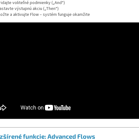
ridajte voliteľné podmienky („And“)
astavte výstupnú akciu („Then“)
ložte a aktivujte Flow – systém funguje okamžite
zšírené funkcie: Advanced Flows