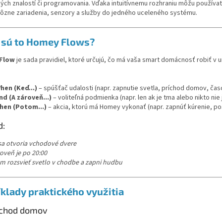
ých znalostí či programovania. Vďaka intuitívnemu rozhraniu môžu používat
rôzne zariadenia, senzory a služby do jedného uceleného systému.
 sú to Homey Flows?
Flow
je sada pravidiel, ktoré určujú, čo má vaša smart domácnosť robiť v u
hen (Keď...)
– spúšťač udalosti (napr. zapnutie svetla, príchod domov, čas
nd (A zároveň...)
– voliteľná podmienka (napr. len ak je tma alebo nikto nie
hen (Potom...)
– akcia, ktorú má Homey vykonať (napr. zapnúť kúrenie, pos
d:
sa otvoria vchodové dvere
oveň je po 20:00
m rozsvieť svetlo v chodbe a zapni hudbu
íklady praktického využitia
íchod domov