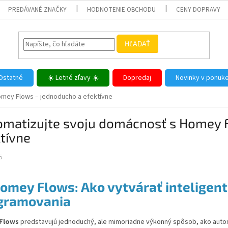
PREDÁVANÉ ZNAČKY
HODNOTENIE OBCHODU
CENY DOPRAVY
HĽADAŤ
Ostatné
☀️ Letné zľavy ☀️
Dopredaj
Novinky v ponuk
omey Flows – jednoducho a efektívne
omatizujte svoju domácnosť s Homey 
tívne
5
omey Flows: Ako vytvárať inteligen
gramovania
Flows
predstavujú jednoduchý, ale mimoriadne výkonný spôsob, ako auto