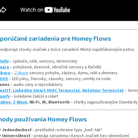
porúčané zariadenia pre Homey Flows
dporuje stovky značiek a tisíce zariadení. Medzi najobľúbenejšie patria:
helly
– spínače, relé, senzory, termostaty
qara
– pohybové, dverové, vibračné senzory a tlačidlá
ibaro
–
Z-Wave
senzory pohybu, záplavy, dymu, relé a dimmery
OUS
– LED pásy, žiarovky, zásuvky, senzory, ventily na vodu
onos
– audio zóny a reproduktory
eatIT
,
LinkedGo Smart HVAC Termostat
,
Netatmo Termostat
– termo
omfy
– ovládanie žalúzií a roliet
igbee
,
Z-Wave
,
Wi-Fi, IR, Bluetooth
– všetky najpoužívanejšie štandardy
hody používania Homey Flows

Jednoduchosť
– prehľadné rozhranie typu „keď–tak“

Univerzálnosť
– prepája zariadenia rôznych značiek bez obmedzení