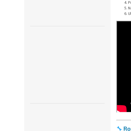
P
N
U
🔧
Ro