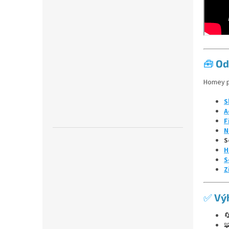
🧰
Od
Homey po
S
A
F
N
S
H
S
Z
✅
Vý

