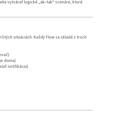
elia vytvárať logické „ak–tak“ scenáre, ktoré
rčitých situáciách. Každý Flow sa skladá z troch
ovač)
 je doma)
lať notifikáciu)