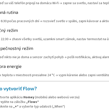
eď sa váš telefón pripojí na domácu Wi-Fi → zapne sa svetlo, nastaví sa tepl
ná rutina
 6:30 počas pracovných dní → rozsvieť svetlo v spálni, zapni kávovar a aktiv
čný režim
 22:30 → zhasni všetky svetlá, uzamkni smart zámok, nastav termostat na ú
zpečnostný režim
eď nikto nie je doma a senzor zachytí pohyb → pošli notifikáciu, aktivuj ala
pora energie
k teplota v miestnosti presiahne 24 °C → vypni kúrenie alebo zapni ventiláto
o vytvoriť Flow?
tvorte aplikáciu
Homey
(mobilnú alebo webovú verziu)
rejdite na záložku
„Flows“
liknite na
„+“
a vyberte typ udalosti („When“)