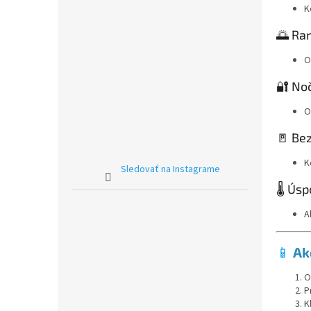
K
🌅 Ran
O
🔐 No
O
🚪 Be
K
Sledovať na Instagrame
🌡️ Ús
A
📱
Ak
O
P
K