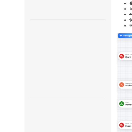


☁

