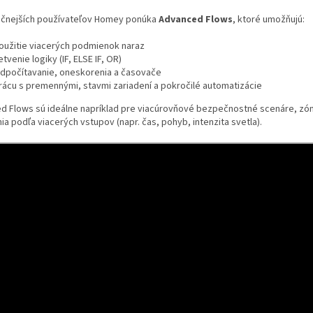
očnejších používateľov Homey ponúka
Advanced Flows
, ktoré umožňujú:
oužitie viacerých podmienok naraz
etvenie logiky (IF, ELSE IF, OR)
dpočítavanie, oneskorenia a časovače
rácu s premennými, stavmi zariadení a pokročilé automatizácie
d Flows sú ideálne napríklad pre viacúrovňové bezpečnostné scenáre, zó
ia podľa viacerých vstupov (napr. čas, pohyb, intenzita svetla).