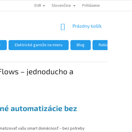
EUR
Slovenčina
DÔVODY NÁKUPU U NÁS
AKO NAKUPOVAŤ
Prihlásenie
VEĽKOOBCHOD
NÁKUPNÝ
Prázdny košík
KOŠÍK
e
Elektrické garniže na mieru
Blog
Reklamácie a vráte
Flows – jednoducho a
tné automatizácie bez
matizovať vašu smart domácnosť – bez potreby