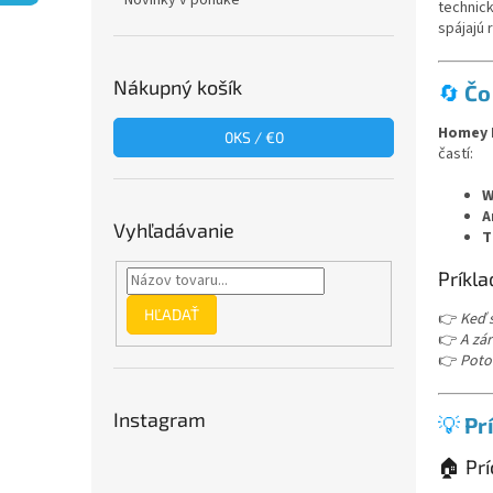
Novinky v ponuke
technick
spájajú 
Nákupný košík
🔄
Čo
Homey 
0
KS /
€0
častí:
W
A
Vyhľadávanie
T
Príkla
HĽADAŤ
👉
Keď 
👉
A zár
👉
Poto
Instagram
💡
Pr
🏠 Pr