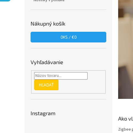
Novinky v ponuke
Nákupný košík
0
KS /
€0
Vyhľadávanie
HĽADAŤ
Instagram
Ako v
Zigbee p