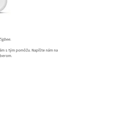
Zigbee.
vám s tým pomôžu. Napíšte nám na
berom.