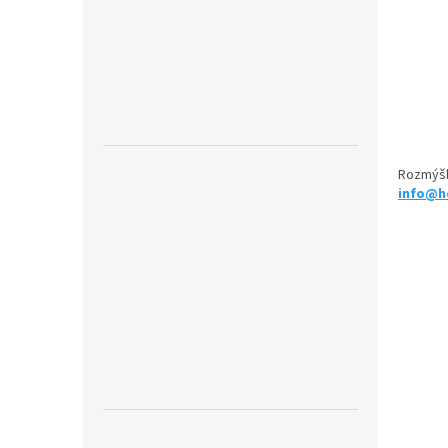
Rozmýšľ
info@h