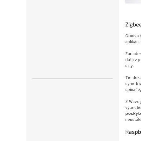
Zigbe
Obidva p
aplikáci
Zariaden
dáta v p
uzly.
Tie dok
symetric
spínače
Z-Wave j
vypnutie
poskytu
neustále
Raspb