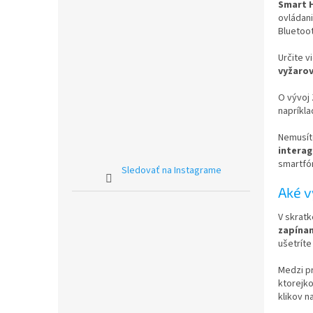
Smart H
ovládani
Bluetoot
Určite 
vyžarov
O vývoj 
napríkla
Nemusíte
intera
smartfón
Sledovať na Instagrame
Aké v
V skrat
zapínan
ušetríte
Medzi p
ktorejko
klikov n