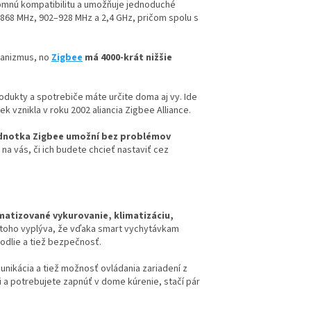
jomnú kompatibilitu a umožňuje jednoduché
868 MHz, 902–928 MHz a 2,4 GHz, pričom spolu s
ganizmus, no
Zigbee
má 4000-krát nižšie
odukty a spotrebiče máte určite doma aj vy. Ide
k vznikla v roku 2002 aliancia Zigbee Alliance.
ednotka Zigbee umožní bez problémov
 na vás, či ich budete chcieť nastaviť cez
atizované vykurovanie, klimatizáciu,
Z toho vyplýva, že vďaka smart vychytávkam
odlie a tiež bezpečnosť.
ikácia a tiež možnosť ovládania zariadení z
ci a potrebujete zapnúť v dome kúrenie, stačí pár