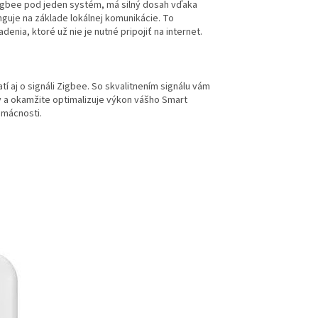
Zigbee pod jeden systém, má silný dosah vďaka
guje na základe lokálnej komunikácie. To
nia, ktoré už nie je nutné pripojiť na internet.
atí aj o signáli Zigbee. So skvalitnením signálu vám
y a okamžite optimalizuje výkon vášho Smart
omácnosti.