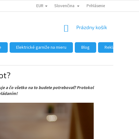
EUR
Slovenčina
DÔVODY NÁKUPU U NÁS
AKO NAKUPOVAŤ
Prihlásenie
VEĽKOOBCHOD
NÁKUPNÝ
Prázdny košík
KOŠÍK
e
Elektrické garniže na mieru
Blog
Reklamácie a vrát
ot?
guje a čo všetko na to budete potrebovať? Protokol
vládaním!