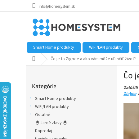
Prejsť
info@homesystem.sk
na
obsah
Smart Home produkty
WiFi/LAN produkty
Domov
Čo je to Zigbee a ako vám môže uľahčiť život?
B
Čo j
o
Preskočiť
č
Kategórie
kategórie
Zatúžili
n
Zigbee
v
ý
Smart Home produkty
p
WiFi/LAN produkty
a
Ostatné
n
e
🐣 Jarné zľavy 🐣
l
Dopredaj