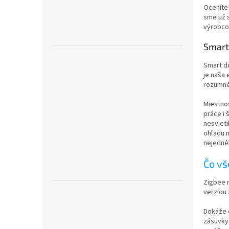
Ocenít
sme už 
výrobcov
Smart 
Smart do
je naša
rozumné
Miestnos
práce i 
nesvieti
ohľadu n
nejedné
Čo vš
Zigbee m
verziou
Dokáže 
zásuvky,