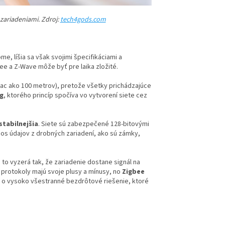
 zariadeniami. Zdroj:
tech4gods.com
, líšia sa však svojimi špecifikáciami a
ee a Z-Wave môže byť pre laika zložité.
iac ako 100 metrov), pretože všetky prichádzajúce
g
, ktorého princíp spočíva vo vytvorení siete cez
 stabilnejšia
. Siete sú zabezpečené 128-bitovými
renos údajov z drobných zariadení, ako sú zámky,
to vyzerá tak, že zariadenie dostane signál na
a protokoly majú svoje plusy a mínusy, no
Zigbee
de o vysoko všestranné bezdrôtové riešenie, ktoré