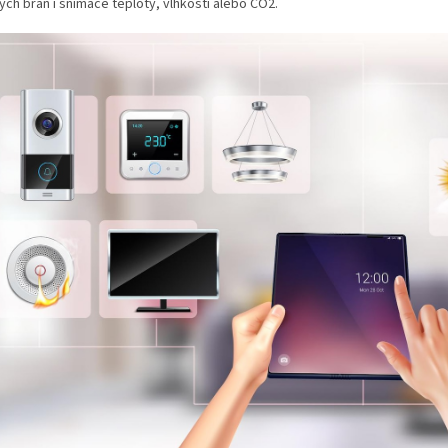
ch brán i snímače teploty, vlhkosti alebo CO2.