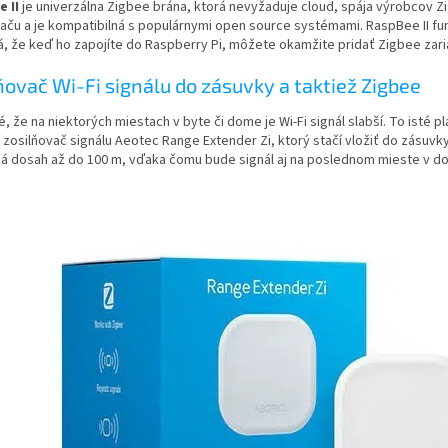
 II
je univerzálna Zigbee brána, ktorá nevyžaduje cloud, spája výrobcov 
aču a je kompatibilná s populárnymi open source systémami. RaspBee II fun
 že keď ho zapojíte do Raspberry Pi, môžete okamžite pridať Zigbee zariade
ňovač Wi-Fi signálu do zásuvky a taktiež Zigbee
, že na niektorých miestach v byte či dome je Wi-Fi signál slabší. To isté pl
osilňovač signálu Aeotec Range Extender Zi, ktorý stačí vložiť do zásuvk
á dosah až do 100 m, vďaka čomu bude signál aj na poslednom mieste v d