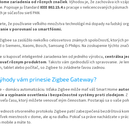
ome zariadenia od rôznych značiek
. Výhodou je, že zachováva ich vzá
e. Popisuje ju štandard
IEEE 802.15.4
a pracuje v nelicencovaných pásmach 
h je súčasťou sietí PAN.
viete, že používanie veľkého množstva technológií má dopady na ľudský or
anie v porovnaní so smartfónmi.
Zigbee sa zaslúžilo niekoľko celosvetovo známych spoločností, ktorých pr
d o Siemens, Xiaomi, Bosch, Samsung či Philips. Na zoskupenie týchto značie
 si kupovať inteligentné zariadenia len od jedného výrobcu,
centrálna j
govať rôznym produktom
. Takisto vám zjednoduší ich spravovanie. Je len
, tablet alebo počítač, so Zigbee to zvládnete ľavou zadnou.
ýhody vám prinesie Zigbee Gateway?
ke – domácu automatizáciu. Vďaka Zigbee môže mať váš Smart Home
autom
ie a vypínanie osvetlenia i bezpečnostné systémy proti zlodejom
. 
 veľa času, ktorý môžete venovať iným činnostiam. Postarajú sa o vaše poh
rednosti otvoreného protokolu Zigbee patrí zabezpečená bezdrôtová komun
ľvek miestnosti v dome, ale aj na diaľku. Pokiaľ sa práve nachádzate v prá
a mobile a máte to.