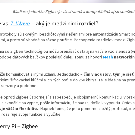
Riadiaca jednotka Zigbee je všestranná a kompatibilná aj so staršími
e vs.
Z-Wave
– aký je medzi nimi rozdiel?
rotokoly sú skvelými bezdrôtovými riešeniami pre automatizáciu Smart Home
ami, a preto sú vhodné na rôzne použitie. Pochopenie rozdielov medzi Zigb
ia so Zigbee technológiou môžu prenášať dáta aj na väčšie vzdialenosti (v
odobe dátových balíčkov posielajú ďalej. Tomu sa hovorí
Mesh
networkin
ážu komunikovať s inými uzlami. Jednoducho –
čím viac uzlov, tým je sieť
kými šifrovacími kľúčmi a ich rýchlosť je do 250 kbit/s. Tá je ideálna na p
, senzory a podobne.
e oproti Zigbee úspornejší a zabezpečuje obojsmernú komunikáciu. V praxi 
 a akonáhle sa vypne, pošle informáciu, že naozaj došlo k vypnutiu. Obidv
je väčšiu flexibilitu
. Napriek tomu, že je to pomerne zložitý protokol, i
 rozširuje svoje funkcie a využitie.
erry Pi – Zigbee