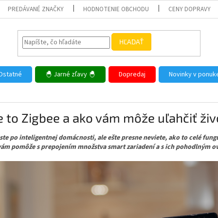
PREDÁVANÉ ZNAČKY
HODNOTENIE OBCHODU
CENY DOPRAVY
HĽADAŤ
Ostatné
🐣 Jarné zľavy 🐣
Dopredaj
Novinky v ponuk
e to Zigbee a ako vám môže uľahčiť živ
 ste po inteligentnej domácnosti, ale ešte presne neviete, ako to celé fun
ám pomôže s prepojením množstva smart zariadení a s ich pohodlným o