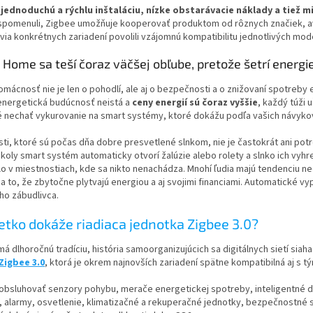
e
jednoduchú a rýchlu inštaláciu, nízke obstarávacie náklady a tiež 
spomenuli, Zigbee umožňuje kooperovať produktom od rôznych značiek, av
ia konkrétnych zariadení povolili vzájomnú kompatibilitu jednotlivých mod
Home sa teší čoraz väčšej obľube, pretože šetrí energi
mácnosť nie je len o pohodlí, ale aj o bezpečnosti a o znižovaní spotreby 
 energetická budúcnosť neistá a
ceny energií sú čoraz vyššie
, každý túži 
 nechať vykurovanie na smart systémy, ktoré dokážu podľa vašich návykov 
ti, ktoré sú počas dňa dobre presvetlené slnkom, nie je častokrát ani po
školy smart systém automaticky otvorí žalúzie alebo rolety a slnko ich vyhr
lo v miestnostiach, kde sa nikto nenachádza. Mnohí ľudia majú tendenciu 
a to, že zbytočne plytvajú energiou a aj svojimi financiami. Automatické v
ho zábudlivca.
etko dokáže riadiaca jednotka Zigbee 3.0?
á dlhoročnú tradíciu, história samoorganizujúcich sa digitálnych sietí siah
Zigbee 3.0
, ktorá je okrem najnovších zariadení spätne kompatibilná aj s tý
obsluhovať senzory pohybu, merače energetickej spotreby, inteligentné d
 alarmy, osvetlenie, klimatizačné a rekuperačné jednotky, bezpečnostné s