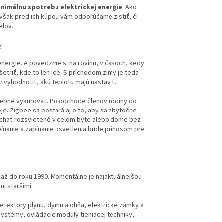
minimálnu spotrebu elektrickej energie
. Ako
šak pred ich kúpou vám odporúčame zistiť, či
elov.
e
energie. A povedzme si na rovinu, v časoch, kedy
ušetriť, kde to len ide. S príchodom zimy je teda
vyhodnotiť, akú teplotu majú nastaviť.
trebné vykurovať. Po odchode členov rodiny do
eje. Zigbee sa postará aj o to, aby sa zbytočne
nechať rozsvietené v celom byte alebo dome bez
ypínanie a zapínanie osvetlenia bude prínosom pre
a až do roku 1990. Momentálne je najaktuálnejšou
mi staršími.
etektory plynu, dymu a ohňa, elektrické zámky a
ystémy, ovládacie moduly tieniacej techniky,