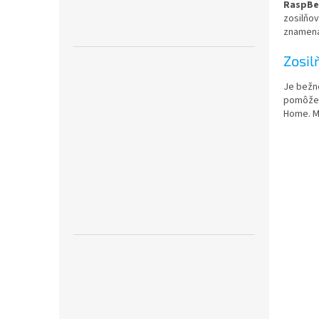
RaspBee
zosilňov
znamená,
Zosil
Je bežné
pomôže z
Home. M