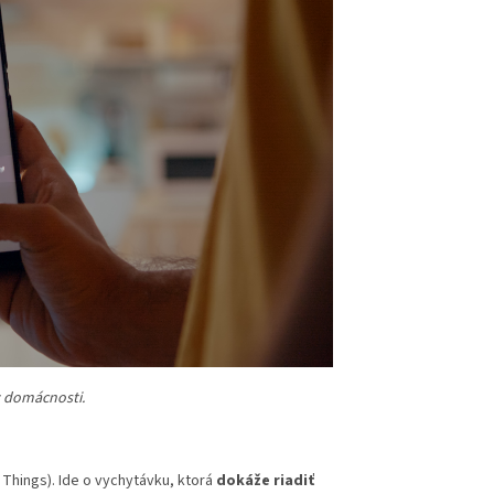
v domácnosti.
 Things). Ide o vychytávku, ktorá
dokáže riadiť