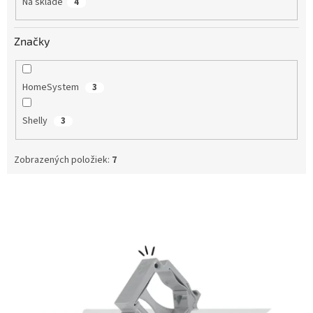
Na sklade
4
t
o
v
Značky
HomeSystem
3
Shelly
3
Zobrazených položiek:
7
V
ý
p
i
s
p
r
o