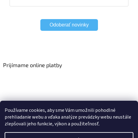
Odoberať novinky
Prijímame online platby
Viac o Smart Home
I Elektrické garniže
Používame cookies, aby sme Vám umožnili pohodlné
prehliadanie webu a vďaka analýze prevádzky webu neustále
zlepšovali jeho funkcie, výkon a použiteľnosť.
Vytvoril Shoptet