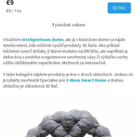
€9
DETAIL
Jednotková
€9 / 1 ks
cena:
7
položiek celkom
O
v
l
V každom
inteligentnom dome
, ale aj v klasickom dome sa nájde
á
mnoho miest, kde môžete využiť produkty 3D tlače. Ako príklad
d
môžeme uviesť držiaky Z-Wave modulov na DIN lištu, ale napríklad aj
a
dekoráciu v podobe svojpomocne navrhnutej vázy či výtlačku sochy
c
vášho obľúbeného superhrdinu. Možnosti sú nekonečné.
i
e
V tejto kategórii nájdete produkty práve v dvoch oblastiach. Jednou sú
p
produkty navrhnuté špeciálne pre
Z-Wave Smart Home
a druhou
r
oblasťou je zákazková 3D tlač.
v
k
y
v
ý
p
i
s