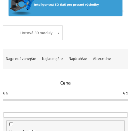
Hotové 3D moduly
R
a
Najpredávanejšie
Najlacnejšie
Najdrahšie
Abecedne
d
e
n
Cena
i
e
€
6
€
9
p
r
o
d
u
k