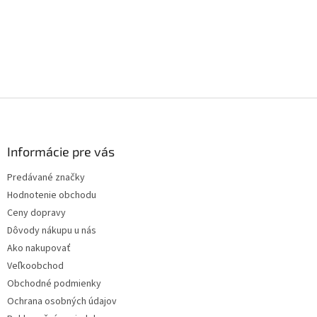
Z
á
p
ä
Informácie pre vás
t
Predávané značky
i
Hodnotenie obchodu
e
Ceny dopravy
Dôvody nákupu u nás
Ako nakupovať
Veľkoobchod
Obchodné podmienky
Ochrana osobných údajov