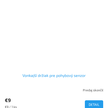
Vonkajší držiak pre pohybový senzor
Predaj skončil
€9
DETAIL
Jednotková
€9 / 1 ks