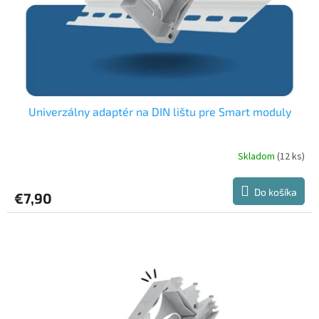
d
u
k
t
o
v
Univerzálny adaptér na DIN lištu pre Smart moduly
Skladom
(12 ks)
Priemerné
hodnotenie
produktu
Do košíka
€7,90
je
5,0
z
5
hviezdičiek.