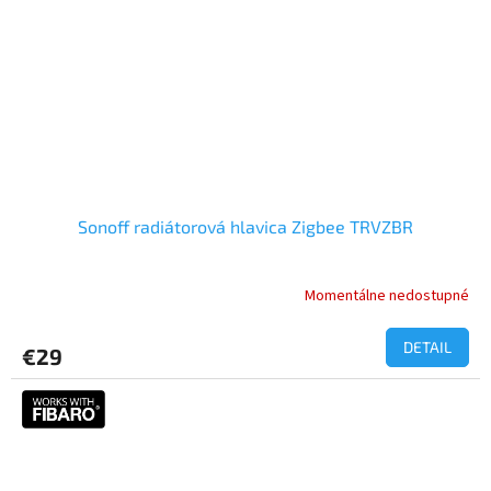
Sonoff radiátorová hlavica Zigbee TRVZBR
Momentálne nedostupné
Priemerné
hodnotenie
produktu
DETAIL
€29
je
4,5
z
5
hviezdičiek.