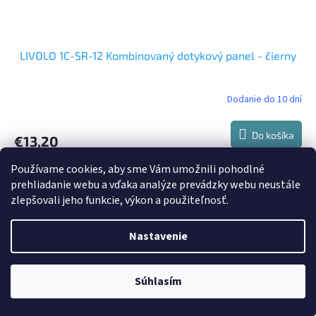
LIVOLO 1C-SR-12 Kombinovaný dotykový panel - čierny
Dodanie do 10 dní
Do košíka
€13,20
Používame cookies, aby sme Vám umožnili pohodlné
prehliadanie webu a vďaka analýze prevádzky webu neustále
zlepšovali jeho funkcie, výkon a použiteľnosť.
Nastavenie
Súhlasím