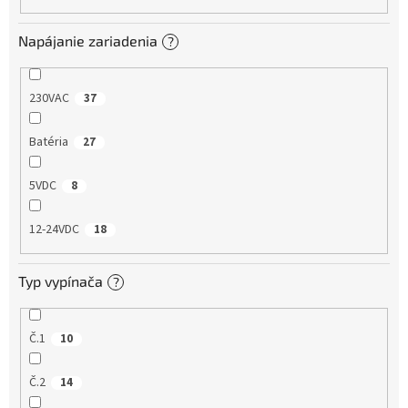
Napájanie zariadenia
?
230VAC
37
Batéria
27
5VDC
8
12-24VDC
18
Typ vypínača
?
Č.1
10
Č.2
14