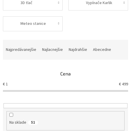
3D tlač
Vypínače Karlik
Meteo stanice
R
a
Najpredávanejšie
Najlacnejšie
Najdrahšie
Abecedne
d
e
n
Cena
i
e
€
1
€
499
p
r
o
d
u
k
Na sklade
51
t