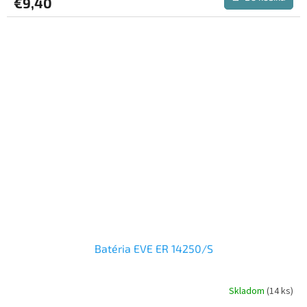
€9,40
Batéria EVE ER 14250/S
Skladom
(14 ks)