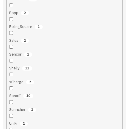
Popp
2
RolingSquare
1
Salus
2
Sencor
1
Shelly
11
sCharge
2
Sonoff
10
Sunricher
1
UniFi
2