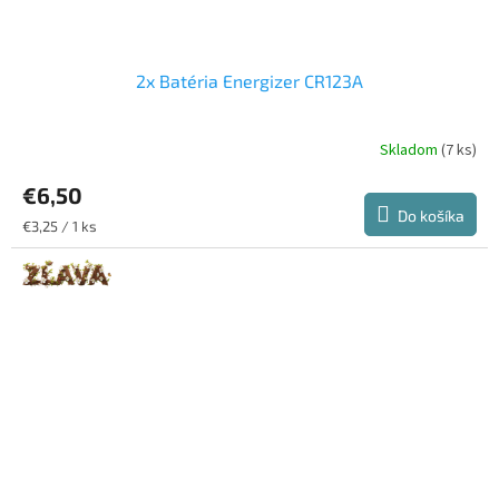
2x Batéria Energizer CR123A
Skladom
(7 ks)
Priemerné
hodnotenie
€6,50
produktu
je
Do košíka
Jednotková
€3,25 / 1 ks
5,0
cena:
z
5
hviezdičiek.