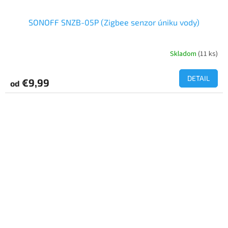
SONOFF SNZB-05P (Zigbee senzor úniku vody)
Skladom
(11 ks)
Priemerné
hodnotenie
produktu
DETAIL
€9,99
od
je
5,0
z
5
hviezdičiek.