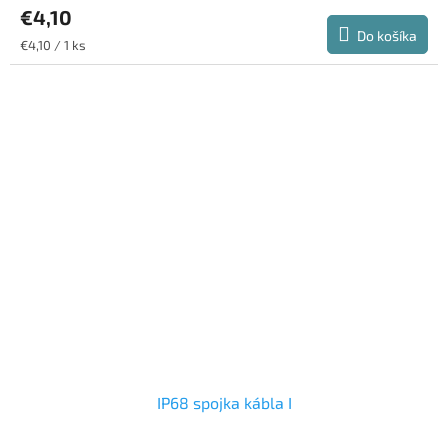
€4,10
Do košíka
Jednotková
€4,10 / 1 ks
cena:
IP68 spojka kábla I