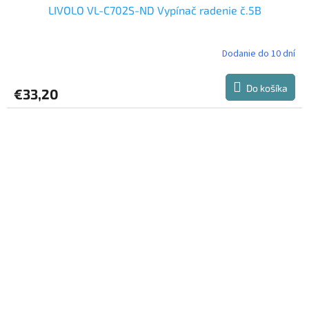
LIVOLO VL-C702S-ND Vypínač radenie č.5B
Dodanie do 10 dní
Priemerné
hodnotenie
produktu
Do košíka
€33,20
je
5,0
z
5
hviezdičiek.