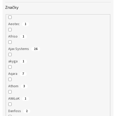
o
v
Značky
Aeotec
1
Afriso
1
Ajax Systems
26
akyga
1
Aqara
7
Athom
3
AWiLoK
1
Danfoss
2