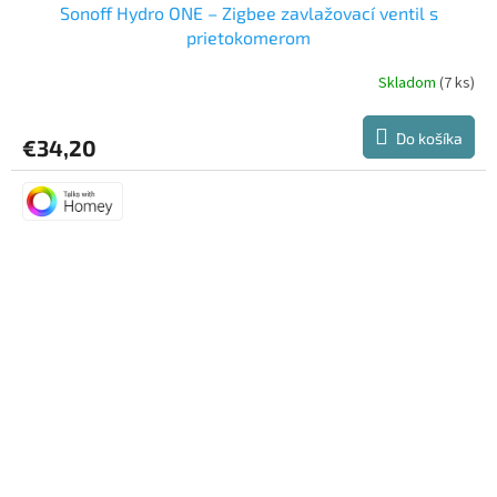
Sonoff Hydro ONE – Zigbee zavlažovací ventil s
prietokomerom
Skladom
(7 ks)
Priemerné
hodnotenie
produktu
Do košíka
€34,20
je
4,0
z
5
hviezdičiek.