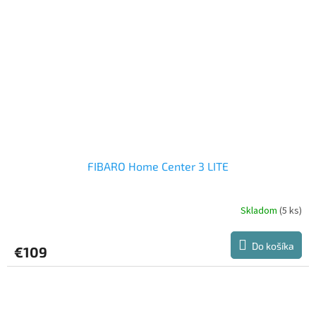
FIBARO Home Center 3 LITE
Skladom
(5 ks)
Priemerné
hodnotenie
produktu
Do košíka
€109
je
5,0
z
5
hviezdičiek.