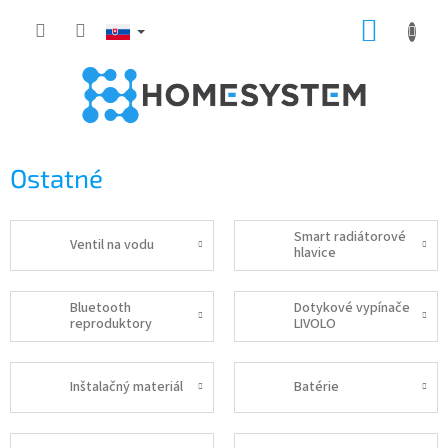
Prejsť
NÁKUP
na
obsah
KOŠÍK
Ostatné
Smart radiátorové
Ventil na vodu
hlavice
Bluetooth
Dotykové vypínače
reproduktory
LIVOLO
Inštalačný materiál
Batérie