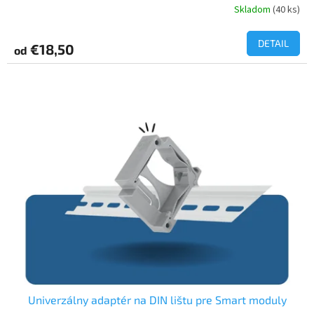
Skladom
(40 ks)
Priemerné
hodnotenie
produktu
DETAIL
€18,50
od
je
5,0
z
5
hviezdičiek.
Univerzálny adaptér na DIN lištu pre Smart moduly