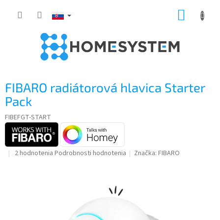
Prejsť
NÁKUP
na
obsah
KOŠÍK
FIBARO radiátorová hlavica Starter
Pack
FIBEFGT-START
Priemerné
2 hodnotenia
Podrobnosti hodnotenia
Značka:
FIBARO
hodnotenie
produktu
je
5,0
z
5
hviezdičiek.