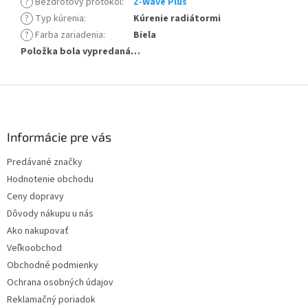
?
Bezdrôtový protokol
:
Z-Wave Plus
?
Typ kúrenia
:
Kúrenie radiátormi
?
Farba zariadenia
:
Biela
Položka bola vypredaná…
Z
á
p
ä
Informácie pre vás
t
Predávané značky
i
Hodnotenie obchodu
e
Ceny dopravy
Dôvody nákupu u nás
Ako nakupovať
Veľkoobchod
Obchodné podmienky
Ochrana osobných údajov
Reklamačný poriadok