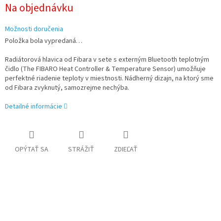
Jednotková
Na objednávku
cena:
Možnosti doručenia
Položka bola vypredaná…
Radiátorová hlavica od Fibara v sete s externým Bluetooth teplotným
čidlo (
The FIBARO Heat Controller & Temperature Sensor)
umožňuje
perfektné riadenie teploty v miestnosti. Nádherný dizajn, na ktorý sme
od Fibara zvyknutý, samozrejme nechýba.
Detailné informácie
OPÝTAŤ SA
STRÁŽIŤ
ZDIEĽAŤ