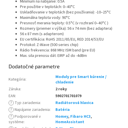
Minimum na nabíjanie: 0.5A
Pre použitie v teplotách: 0–40°C
Uskladňovanie v teplotách (bez používania): -10–25°C
Maximálna teplota vody: 90°C
Presnosť merania teploty: 0.5°C (v rozhraní 0–40°C )
Rozmery (priemer x výška): 56 x 74 mm (bez adaptera)
56 x 87 mm (s adapterom)
EU certifikácia: RoHS 2011/65/EU, RED 2014/53/EU
Protokol: Z-Wave (500 series chip)
Rádio frekvencia: 868 MHz ISM band (pre EU)
Max. sila prenosu dát: EIRP až do -4dBm
Dodatočné parametre
Moduly pre Smart kúrenie /
Kategória
:
chladenie
Záruka
:
2 roky
EAN
:
5902701701079
?
Typ zariadenia
:
Radiátorová hlavica
?
Napájanie zariadenia
:
Batéria
?
Podporované v
Homey
,
Fibaro HC3
,
systéme
:
HomeAssistant