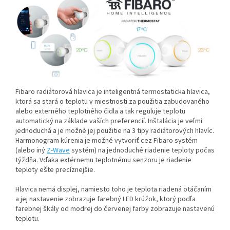
Fibaro radiátorová hlavica je inteligentná termostaticka hlavica,
ktorá sa stará o teplotu v miestnosti za použitia zabudovaného
alebo externého teplotného čidla a tak reguluje teplotu
automatický na základe vaších preferencií. Inštalácia je veľmi
jednoduchá a je možné jej použitie na 3 tipy radiátorových hlavíc.
Harmonogram kúrenia je možné vytvoriť cez Fibaro systém
(alebo iný
Z-Wave
systém) na jednoduché riadenie teploty počas
týždňa. Vďaka extérnemu teplotnému senzoru je riadenie
teploty ešte precíznejšie.
Hlavica nemá displej, namiesto toho je teplota riadená otáčaním
a jej nastavenie zobrazuje farebný LED krúžok, ktorý podľa
farebnej škály od modrej do červenej farby zobrazuje nastavenú
teplotu.