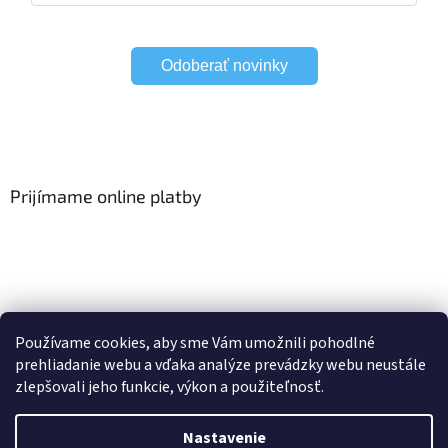
Odoberať novinky
Prijímame online platby
Viac o Smart Home
I Elektrické garniže
Používame cookies, aby sme Vám umožnili pohodlné
prehliadanie webu a vďaka analýze prevádzky webu neustále
zlepšovali jeho funkcie, výkon a použiteľnosť.
Vytvoril Shoptet
Nastavenie