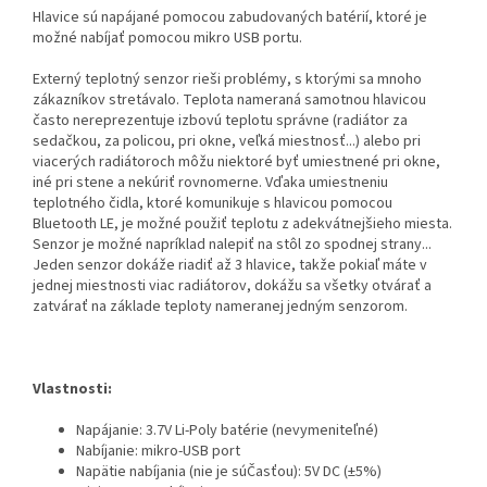
Hlavice sú napájané pomocou zabudovaných batérií, ktoré je
možné nabíjať pomocou mikro USB portu.
Externý teplotný senzor rieši problémy, s ktorými sa mnoho
zákazníkov stretávalo. Teplota nameraná samotnou hlavicou
často nereprezentuje izbovú teplotu správne (radiátor za
sedačkou, za policou, pri okne, veľká miestnosť...) alebo pri
viacerých radiátoroch môžu niektoré byť umiestnené pri okne,
iné pri stene a nekúriť rovnomerne. Vďaka umiestneniu
teplotného čidla, ktoré komunikuje s hlavicou pomocou
Bluetooth LE, je možné použiť teplotu z adekvátnejšieho miesta.
Senzor je možné napríklad nalepiť na stôl zo spodnej strany...
Jeden senzor dokáže riadiť až 3 hlavice, takže pokiaľ máte v
jednej miestnosti viac radiátorov, dokážu sa všetky otvárať a
zatvárať na základe teploty nameranej jedným senzorom.
Vlastnosti:
Napájanie: 3.7V Li-Poly batérie (nevymeniteľné)
Nabíjanie: mikro-USB port
Napätie nabíjania (nie je súČasťou): 5V DC (±5%)