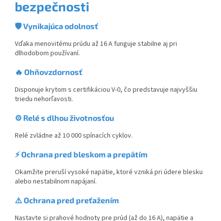
bezpečnosti
🛡️ Vynikajúca odolnosť
Vďaka menovitému prúdu až 16 A funguje stabilne aj pri
dlhodobom používaní.
🔥 Ohňovzdornosť
Disponuje krytom s certifikáciou V-0, čo predstavuje najvyššiu
triedu nehorľavosti.
⚙️ Relé s dlhou životnosťou
Relé zvládne až 10 000 spínacích cyklov.
⚡ Ochrana pred bleskom a prepätím
Okamžite preruší vysoké napätie, ktoré vzniká pri údere blesku
alebo nestabilnom napájaní.
⚠️ Ochrana pred preťažením
Nastavte si prahové hodnoty pre prúd (až do 16 A), napätie a