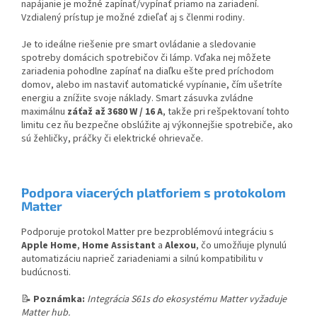
napájanie je možné zapínať/vypínať priamo na zariadení.
Vzdialený prístup je možné zdieľať aj s členmi rodiny.
Je to ideálne riešenie pre smart ovládanie a sledovanie
spotreby domácich spotrebičov či lámp. Vďaka nej môžete
zariadenia pohodlne zapínať na diaľku ešte pred príchodom
domov, alebo im nastaviť automatické vypínanie, čím ušetríte
energiu a znížite svoje náklady. Smart zásuvka zvládne
maximálnu
záťaž až 3680 W / 16 A
, takže pri rešpektovaní tohto
limitu cez ňu bezpečne obslúžite aj výkonnejšie spotrebiče, ako
sú žehličky, práčky či elektrické ohrievače.
Podpora viacerých platforiem s protokolom
Matter
Podporuje protokol Matter pre bezproblémovú integráciu s
Apple Home
,
Home Assistant
a
Alexou
, čo umožňuje plynulú
automatizáciu naprieč zariadeniami a silnú kompatibilitu v
budúcnosti.
📝
Poznámka:
Integrácia S61s do ekosystému Matter vyžaduje
Matter hub.