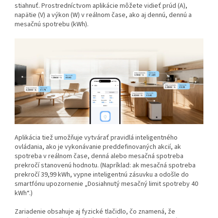
stiahnuť. Prostredníctvom aplikácie môžete vidieť prúd (A),
napätie (V) a výkon (W) v reálnom čase, ako aj dennú, dennú a
mesačnú spotrebu (kWh).
Aplikácia tiež umožňuje vytvárať pravidlá inteligentného
ovládania, ako je vykonávanie preddefinovaných akcií, ak
spotreba v reálnom čase, denná alebo mesačná spotreba
prekročí stanovenú hodnotu. (Napríklad: ak mesačná spotreba
prekročí 39,99 kWh, vypne inteligentnú zásuvku a odošle do
smartfónu upozornenie „Dosiahnutý mesačný limit spotreby 40
kWh“.)
Zariadenie obsahuje aj fyzické tlačidlo, čo znamená, že