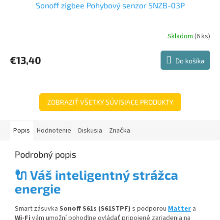
Sonoff zigbee Pohybový senzor SNZB-03P
Skladom
(6 ks)
€13,40
Do košíka
ZOBRAZIŤ VŠETKY SÚVISIACE PRODUKTY
Popis
Hodnotenie
Diskusia
Značka
Podrobný popis
🔌 Váš inteligentný strážca
energie
Smart zásuvka
Sonoff S61s (S61STPF)
s podporou
Matter
a
Wi-Fi
vám umožní pohodlne ovládať pripojené zariadenia na