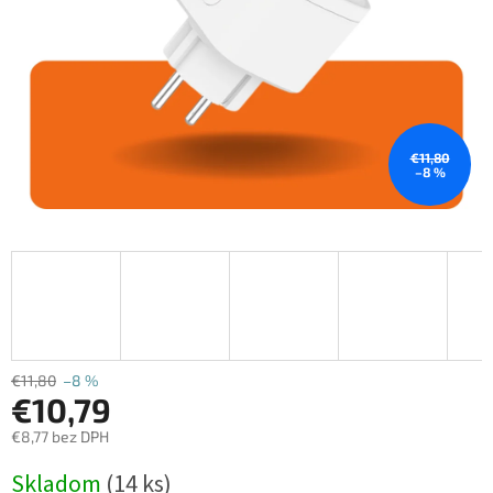
€11,80
–8 %
€11,80
–8 %
€10,79
€8,77 bez DPH
Jednotková
Skladom
(14 ks)
cena: