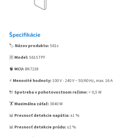
Špecifikácie
🏷️
Názov produktu:
S61s
🆔
Model:
S61STPF
🧠
MCU:
BK7238
⚡
Menovité hodnoty:
100 V - 240 V ~ 50/60 Hz, max. 16 A
🔌
Spotreba v pohotovostnom režime:
< 0,5 W
🏋️
Maximálna záťaž:
3840 W
📊
Presnosť detekcie napätia:
±1 %
📊
Presnosť detekcie prúdu:
±2 %