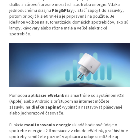
diaľku a zároveň presne merať ich spotrebu energie.
Vďaka
jednoduchému dizajnu
Plug&Play
ju stačí zapojiť do zásuvky,
potom pripojiť k sieti Wi-Fi a je pripravená na použitie. Je
ideálnou voľbou na automatizáciu domácich spotrebičov, ako sú
lampy, kávovary alebo rôzne malé a veľké elektrické
spotrebiče.
Pomocou
aplikácie eWeLink
na smartfóne so systémom iOS
(Apple) alebo Android s prístupom na internet môžete
zásuvku
na diaľku
zapínať
/vypínať a nastavovať plánované
alebo jednorazové časovače.
Funkcia
monitorovania energie
ukladá hodinové údaje o
spotrebe energie až 6 mesiacov v cloude eWeLink, graf histórie
spotreby si môžete pozrieť v aplikácii a údaje si môžete aj