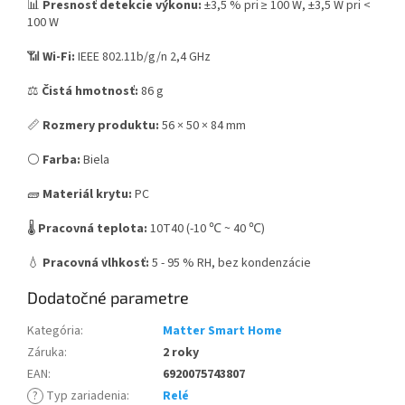
📊
Presnosť detekcie výkonu:
±3,5 % pri ≥ 100 W, ±3,5 W pri <
100 W
📶
Wi-Fi:
IEEE 802.11b/g/n 2,4 GHz
⚖️
Čistá hmotnosť:
86 g
📏
Rozmery produktu:
56 × 50 × 84 mm
⚪
Farba:
Biela
🧱
Materiál krytu:
PC
🌡️
Pracovná teplota:
10T40 (-10 ℃ ~ 40 ℃)
💧
Pracovná vlhkosť:
5 - 95 % RH, bez kondenzácie
Dodatočné parametre
Kategória
:
Matter Smart Home
Záruka
:
2 roky
EAN
:
6920075743807
?
Typ zariadenia
:
Relé