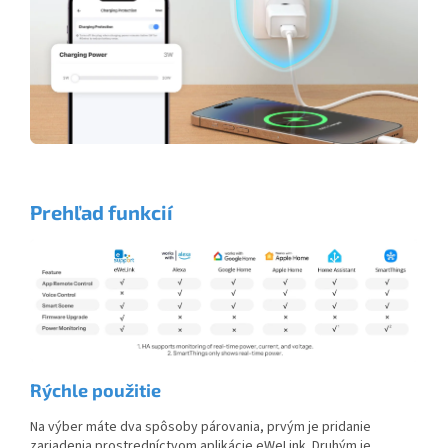
Prehľad fu
nkci
í
R
ýchle použ
itie
Na výber máte dva spôsoby párovania, prvým je pridanie
zariadenia prostredníctvom aplikácie eWeLink. Druhým je