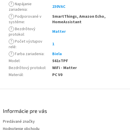
?
Napájanie
230VAC
zariadenia
:
?
Podporované v
SmartThings, Amazon Echo,
systéme
:
HomeAssistant
?
Bezdrôtový
Matter
protokol
:
?
Počet výstupov
1
relé
:
?
Farba zariadenia
:
Biela
Model
:
S61sTPF
Bezdrôtový protokol
:
WiFi - Matter
Materiál
:
PC V0
Z
á
p
ä
Informácie pre vás
t
Predávané značky
i
Hodnotenie obchodu