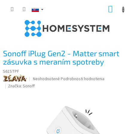
Prejsť
NÁKUP
na
obsah
KOŠÍK
Sonoff iPlug Gen2 - Matter smart
zásuvka s meraním spotreby
S61STPF
Priemerné
Neohodnotené
Podrobnosti hodnotenia
hodnotenie
Značka:
Sonoff
produktu
je
0,0
z
5
hviezdičiek.