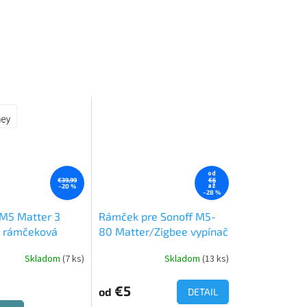
od
€39,99
€6
až
–20 %
–28 %
M5 Matter 3
Rámček pre Sonoff M5-
- rámčeková
80 Matter/Zigbee vypínač
- Biely
Skladom
(7 ks)
Skladom
(13 ks)
€5
od
DETAIL