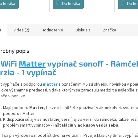
o košíka
Do košíka
Do ko
s
Videá (2)
Hodnotenie
Diskusia
Značka
robný popis

WiFi
Matter
vypínač sonoff - Rámče
rzia - 1 vypínač
t vypínače s podporou
matter
s označením M5 sú skvelou novinkou v pon
 dve významné prednosti, vďaka ktorým sa zaradzujú medzi tie najlepšie 
nače v ponuke.
Majú podporu
Matter,
takže ich môžete používať v akomkoľvek systém
podporou Matter.
K dispozícií sú aj v samostatnej verzií, aj vo verzií do rámčeka, takže rieš
problém smart vypínačov -
inštaláciu viac kusov vedľa seba
.
f sa pri výrobe rozhodol íšt dvoma verziami. Prvá je klasický Smart vypína