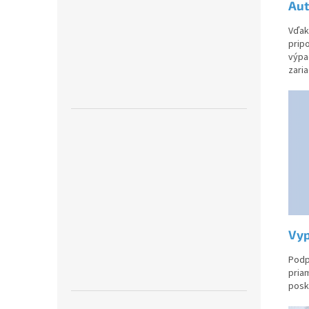
Aut
Vďak
pripo
výpa
zari
Vyp
Podp
priam
posk