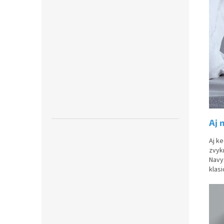
Aj 
Aj k
zvyk
Navyš
klasi