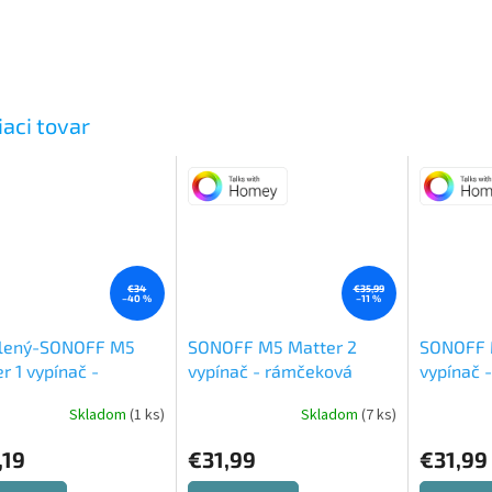
iaci tovar
€34
€35,99
–40 %
–11 %
lený-SONOFF M5
SONOFF M5 Matter 2
SONOFF 
r 1 vypínač -
vypínač - rámčeková
vypínač 
eková verzia
Ako
verzia
verzia
Skladom
(1 ks)
Skladom
(7 ks)
 iba odabalený a
jší
,19
€31,99
€31,99