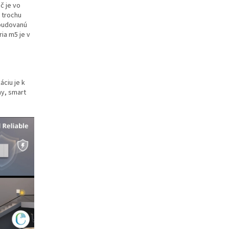
č je vo
ú trochu
abudovanú
ia m5 je v
ciu je k
my, smart