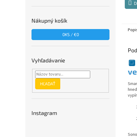
D
Nákupný košík
Popi
0
KS /
€0
Pod
Vyhľadávanie

ve
Smar
HĽADAŤ
hneď
vypí
Instagram
Sonof