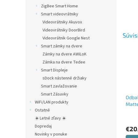
ZigBee Smart Home
Smart videovrátniky
Videovrátniky Akuvox
Videovrátniky DoorBird
Súvis
Videovrátnik Google Nest
Smart zámky na dvere
Zámky na dvere AWiLoK
Zámka na dvere Tedee
Smart Displeje
sDock nástenné držiaky
Smart zavlažovanie
Smart Zásuvky
Odba
WiFi/LAN produkty
Matte
Ostatné
rámč
nový,
☀️ Letné zľavy ☀️
lacne
Dopredaj
€20
Novinky v ponuke