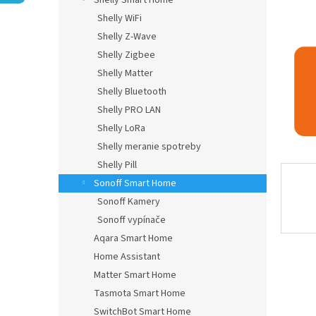
Shelly Smart Home
Shelly WiFi
Shelly Z-Wave
Shelly Zigbee
Shelly Matter
Shelly Bluetooth
Shelly PRO LAN
Shelly LoRa
Shelly meranie spotreby
Shelly Pill
Sonoff Smart Home
Sonoff Kamery
Sonoff vypínače
Aqara Smart Home
Home Assistant
Matter Smart Home
Tasmota Smart Home
SwitchBot Smart Home