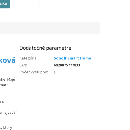
šíka
Dodatočné parametre
ková
Kategória
:
Sonoff Smart Home
EAN
:
6920075777833
Počet výstupov
:
1
uke. Majú
smart
e s
ia najväčší
č, ktorý