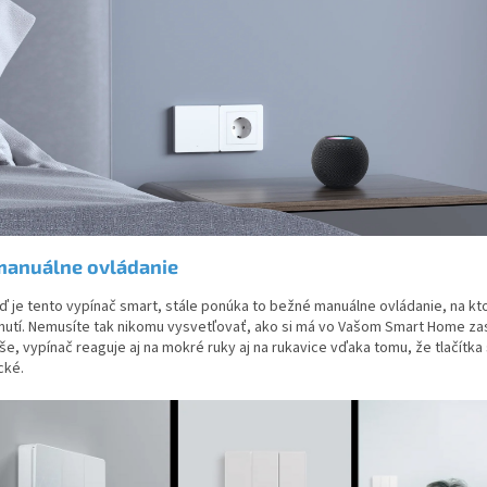
manuálne ovládanie
eď je tento vypínač smart, stále ponúka to bežné manuálne ovládanie, na kt
nutí. Nemusíte tak nikomu vysvetľovať, ako si má vo Vašom Smart Home zas
e, vypínač reaguje aj na mokré ruky aj na rukavice vďaka tomu, že tlačítka
cké.