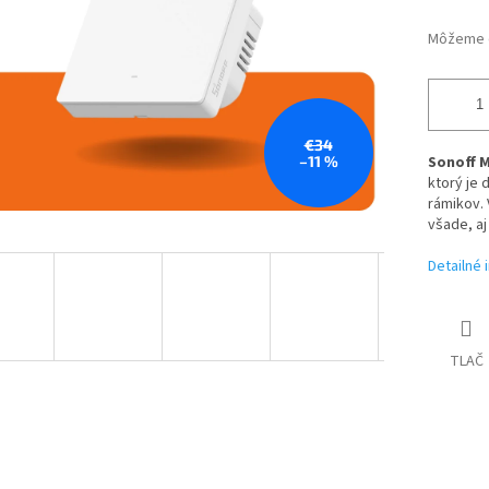
Môžeme d
€34
–11 %
Sonoff 
ktorý je
rámikov.
všade, aj
Detailné 
TLAČ