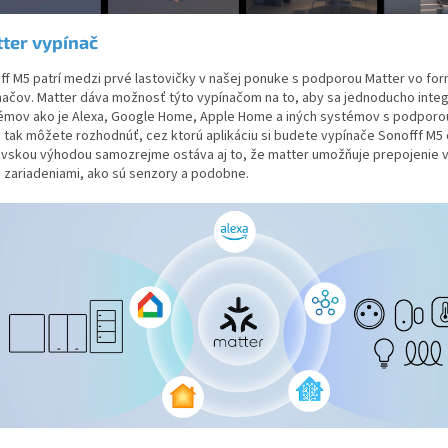
ter vypínač
ff M5 patrí medzi prvé lastovičky v našej ponuke s podporou Matter vo fo
načov. Matter dáva možnosť týto vypínačom na to, aby sa jednoducho integ
émov ako je Alexa, Google Home, Apple Home a iných systémov s podporou
a tak môžete rozhodnúť, cez ktorú aplikáciu si budete vypínače Sonofff M5 
vskou výhodou samozrejme ostáva aj to, že matter umožňuje prepojenie 
i zariadeniami, ako sú senzory a podobne.