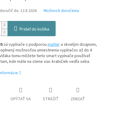
oručiť do:
12.8.2026
Možnosti doručenia
Pridať do košíka
M5
sú vypínače s podporou
matter
a skvelým dizajnom,
 doplnený možnosťou umiestnenia vypínačov až do 4
 Vďaka tomu môžete tieto smart vypínače používať
 tam, kde máte na stene viac krabičiek vedľa seba.
informácie
OPÝTAŤ SA
STRÁŽIŤ
ZDIEĽAŤ