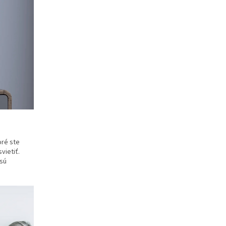
oré ste
vietiť.
 sú