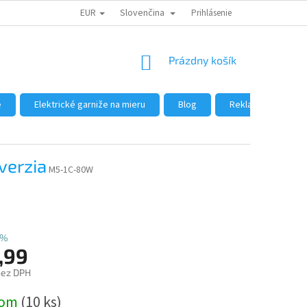
EUR
Slovenčina
DÔVODY NÁKUPU U NÁS
AKO NAKUPOVAŤ
Prihlásenie
VEĽKOOBCHOD
NÁKUPNÝ
Prázdny košík
KOŠÍK
e
Elektrické garniže na mieru
Blog
Reklamácie a vráte
verzia
M5-1C-80W
 %
,99
bez DPH
ová
dom
(10 ks)