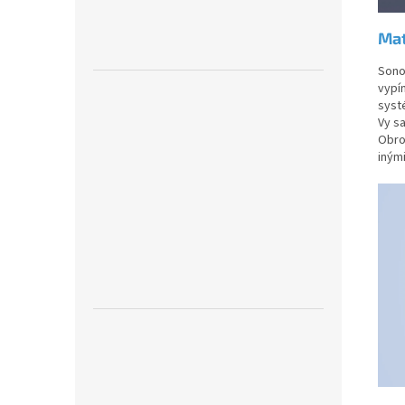
Mat
Sono
vypí
syst
Vy s
Obro
iným