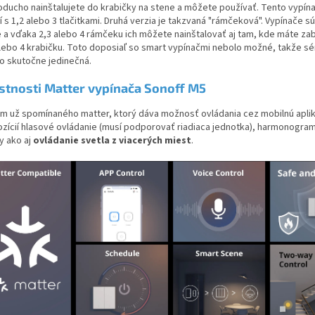
oducho nainštalujete do krabičky na stene a môžete používať. Tento vypína
í s 1,2 alebo 3 tlačitkami. Druhá verzia je takzvaná "rámčeková". Vypínače s
e a vďaka 2,3 alebo 4 rámčeku ich môžete nainštalovať aj tam, kde máte z
alebo 4 krabičku. Toto doposiaľ so smart vypínačmi nebolo možné, takže sér
o skutočne jedinečná.
stnosti Matter vypínača Sonoff M5
m už spomínaného matter, ktorý dáva možnosť ovládania cez mobilnú apliká
ozícií hlasové ovládanie (musí podporovať riadiaca jednotka), harmonogra
y ako aj
ovládanie svetla z viacerých miest
.