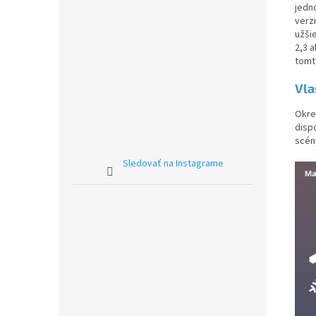
jedn
verzi
užši
2,3 
tomt
Vla
Okre
disp
scén
Sledovať na Instagrame