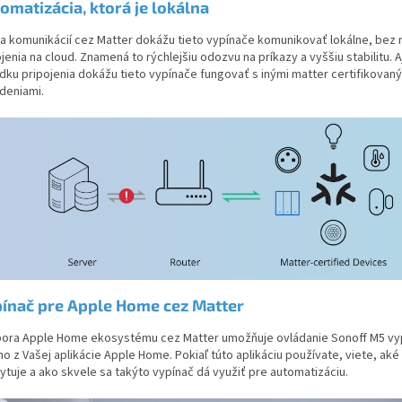
omatizácia, ktorá je lokálna
a komunikácií cez Matter dokážu tieto vypínače komunikovať lokálne, bez 
jenia na cloud. Znamená to rýchlejšiu odozvu na príkazy a vyššiu stabilitu. A
dku pripojenia dokážu tieto vypínače fungovať s inými matter certifikovan
adeniami.
ínač pre Apple Home cez Matter
ora Apple Home ekosystému cez Matter umožňuje ovládanie Sonoff M5 vy
o z Vašej aplikácie Apple Home. Pokiaľ túto aplikáciu používate, viete, ak
ytuje a ako skvele sa takýto vypínač dá využiť pre automatizáciu.