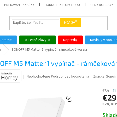
PREDÁVANÉ ZNAČKY
HODNOTENIE OBCHODU
CENY DOPRAVY
HĽADAŤ
Ostatné
☀️ Letné zľavy ☀️
Dopredaj
Novinky v ponuk
e
SONOFF M5 Matter 1 vypínač - rámčeková verzia
OFF M5 Matter 1 vypínač - rámčeková 
Priemerné
Neohodnotené
Podrobnosti hodnotenia
Značka:
Sonoff
hodnotenie
produktu
€34
–11
je
€29
0,0
z
€24,38 
5
hviezdičiek.
Jednotk
Skla
cena: