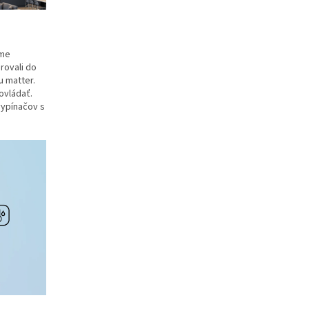
rme
rovali do
 matter.
ovládať.
vypínačov s