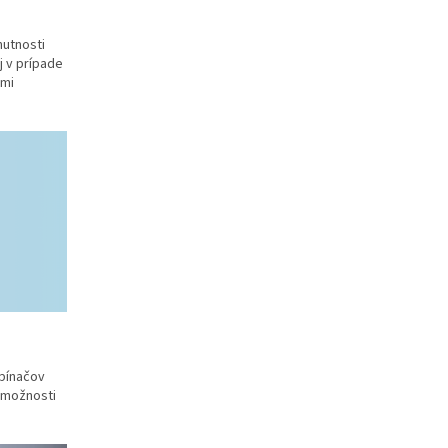
nutnosti
j v prípade
ými
pínačov
é možnosti