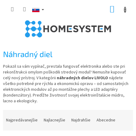
Prejsť
NÁKUP
na
obsah
KOŠÍK
Náhradný diel
Pokazil sa vám vypínač, prestala fungovať elektronika alebo ste pri
rekonštrukcii omylom poškodili stredový modul? Nemusíte kupovať
celý nový prístroj. V kategórii
náhradných dielov LIVOLO
nájdete
všetko potrebné pre rýchlu a ekonomickú opravu – od samostatných
elektronických modulov až po montážne plechy a LED adaptéry
(kondenzátory). Predĺžte životnosť svojej elektroinštalácie múdro,
lacno a ekologicky.
R
a
Najpredávanejšie
Najlacnejšie
Najdrahšie
Abecedne
d
e