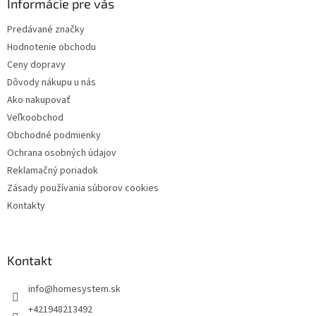
ä
Informácie pre vás
t
Predávané značky
i
Hodnotenie obchodu
e
Ceny dopravy
Dôvody nákupu u nás
Ako nakupovať
Veľkoobchod
Obchodné podmienky
Ochrana osobných údajov
Reklamačný poriadok
Zásady používania súborov cookies
Kontakty
Kontakt
info
@
homesystem.sk
+421948213492