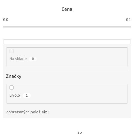
n
Cena
i
e
€
0
€
1
p
r
o
d
u
k
Na sklade
0
t
o
v
Značky
Livolo
1
Zobrazených položiek:
1
V
ý