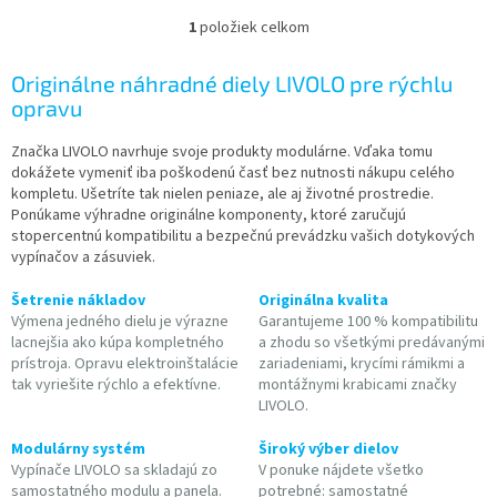
1
položiek celkom
O
v
l
Originálne náhradné diely LIVOLO pre rýchlu
á
opravu
d
a
Značka LIVOLO navrhuje svoje produkty modulárne. Vďaka tomu
c
dokážete vymeniť iba poškodenú časť bez nutnosti nákupu celého
i
kompletu. Ušetríte tak nielen peniaze, ale aj životné prostredie.
e
Ponúkame výhradne originálne komponenty, ktoré zaručujú
p
stopercentnú kompatibilitu a bezpečnú prevádzku vašich dotykových
r
vypínačov a zásuviek.
v
k
Šetrenie nákladov
Originálna kvalita
y
Výmena jedného dielu je výrazne
Garantujeme 100 % kompatibilitu
v
lacnejšia ako kúpa kompletného
a zhodu so všetkými predávanými
ý
prístroja. Opravu elektroinštalácie
zariadeniami, krycími rámikmi a
p
tak vyriešite rýchlo a efektívne.
montážnymi krabicami značky
i
LIVOLO.
s
u
Modulárny systém
Široký výber dielov
Vypínače LIVOLO sa skladajú zo
V ponuke nájdete všetko
samostatného modulu a panela.
potrebné: samostatné