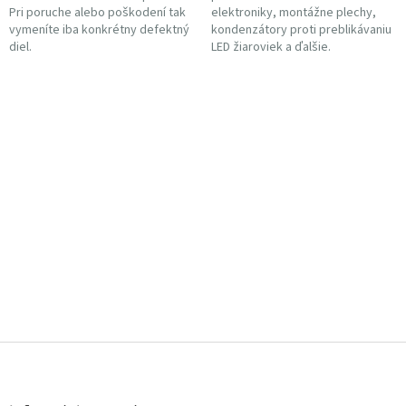
Pri poruche alebo poškodení tak
elektroniky, montážne plechy,
vymeníte iba konkrétny defektný
kondenzátory proti preblikávaniu
diel.
LED žiaroviek a ďalšie.
Z
á
p