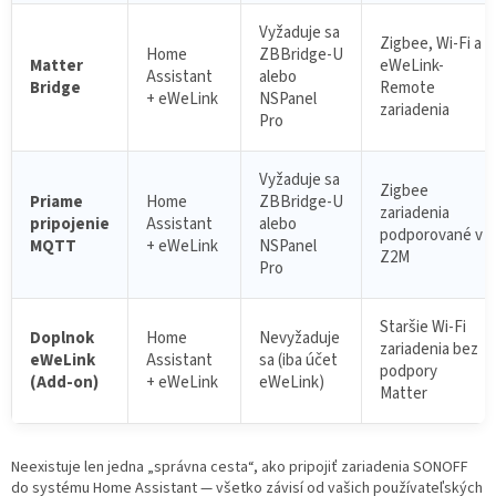
Vyžaduje sa
Zigbee, Wi-Fi a
Home
ZBBridge-U
Matter
eWeLink-
Assistant
alebo
Bridge
Remote
+ eWeLink
NSPanel
zariadenia
Pro
Vyžaduje sa
Zigbee
Priame
Home
ZBBridge-U
zariadenia
pripojenie
Assistant
alebo
podporované v
MQTT
+ eWeLink
NSPanel
Z2M
Pro
Staršie Wi-Fi
Doplnok
Home
Nevyžaduje
zariadenia bez
eWeLink
Assistant
sa (iba účet
podpory
(Add-on)
+ eWeLink
eWeLink)
Matter
Neexistuje len jedna „správna cesta“, ako pripojiť zariadenia SONOFF
do systému Home Assistant — všetko závisí od vašich používateľských