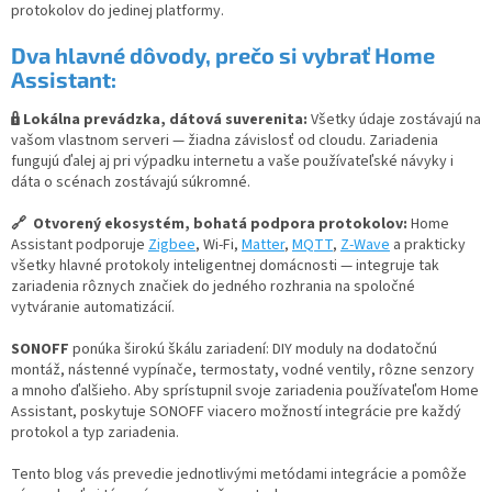
protokolov do jedinej platformy.
Dva hlavné dôvody
, prečo si vy
brať Home
Assistant:
🔒 Lokálna prevádzka, dátová suverenita:
Všetky údaje zostávajú na
vašom vlastnom serveri — žiadna závislosť od cloudu. Zariadenia
fungujú ďalej aj pri výpadku internetu a vaše používateľské návyky i
dáta o scénach zostávajú súkromné.
🔗 Otvorený ekosystém, bohatá podpora protokolov:
Home
Assistant podporuje
Zigbee
, Wi-Fi,
Matter
,
MQTT
,
Z-Wave
a prakticky
všetky hlavné protokoly inteligentnej domácnosti — integruje tak
zariadenia rôznych značiek do jedného rozhrania na spoločné
vytváranie automatizácií.
SONOFF
ponúka širokú škálu zariadení: DIY moduly na dodatočnú
montáž, nástenné vypínače, termostaty, vodné ventily, rôzne senzory
a mnoho ďalšieho. Aby sprístupnil svoje zariadenia používateľom Home
Assistant, poskytuje SONOFF viacero možností integrácie pre každý
protokol a typ zariadenia.
Tento blog vás prevedie jednotlivými metódami integrácie a pomôže