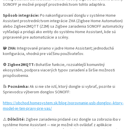
SONOFF je možné pripojiť prostredníctvom tohto adaptéra.
Spôsob integrácie:
Po nakonfigurovaní donglu v systéme Home
Assistant prostredníctvom integrácie ZHA (Zigbee Home Automation)
alebo Zigbee2MQTT (Z2M) sa Zigbee zariadenia SONOFF automaticky
vyhľadajú a pridajú ako entity do systému Home Assistant, kde sú
pripravené pre automatizácie a scény.
🧩 ZHA:
Integrované priamo v jadre Home Assistant; jednoduchá
konfigurácia, vhodná pre väčšinu používateľov.
⚙️ Zigbee2MQTT:
Bohatšie funkcie, rozsiahlejší komunitný
ekosystém, podpora viacerých typov zariadení a širšie možnosti
prispôsobenia.
📝
Poznámka:
Ak si nie ste istí, ktorý dongle si vybrať, pozrite si
Sprievodcu výberom donglov SONOFF:
https://obchod.homesystem.sk/blog/porovnanie-usb-donglov--ktory-
model-je-ten-pravy-pre-vas/
⚠️
Dôležité:
Zigbee zariadenia pridané cez dongle sa zobrazia iba v
systéme Home Assistant — nie je možné ich ovládať z aplikácie