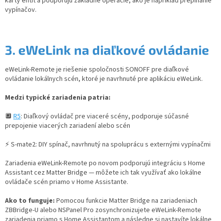
karty entít a podporujú základné operácie, ako je napríklad prepínanie
vypínačov.
3.
eWeLink na diaľkové ovládanie
eWeLink-Remote je riešenie spoločnosti SONOFF pre diaľkové
ovládanie lokálnych scén, ktoré je navrhnuté pre aplikáciu eWeLink.
Medzi typické zariadenia patria:
🔲
R5
: Diaľkový ovládač pre viaceré scény, podporuje súčasné
prepojenie viacerých zariadení alebo scén
⚡ S-mate2: DIY spínač, navrhnutý na spoluprácu s externými vypínačmi
Zariadenia eWeLink-Remote po novom podporujú integráciu s Home
Assistant cez Matter Bridge — môžete ich tak využívať ako lokálne
ovládače scén priamo v Home Assistante.
Ako to funguje:
Pomocou funkcie Matter Bridge na zariadeniach
ZBBridge-U alebo NSPanel Pro zosynchronizujete eWeLink-Remote
zariadenia priamo s Home Assistantom a následne si nastavíte lokálne