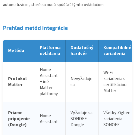
automatizácie, ktoré sa budú spúšťať týmto ovládačom.
Prehľad metód integrácie
Platforma
Dodatočný
Kompatibilné
Metóda
ovládania
hardvér
zariadenia
Home
Wi-Fi
Assistant
Protokol
Nevyžaduje
zariadenia s
+ iné
Matter
sa
certifikáciou
Matter
Matter
platformy
Priame
Vyžaduje sa
Všetky Zigbee
Home
pripojenie
SONOFF
zariadenia
Assistant
(Dongle)
Dongle
SONOFF