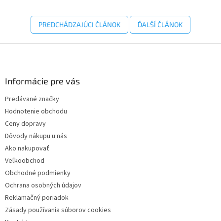
PREDCHÁDZAJÚCI ČLÁNOK
ĎALŠÍ ČLÁNOK
Z
á
p
ä
Informácie pre vás
t
Predávané značky
i
Hodnotenie obchodu
e
Ceny dopravy
Dôvody nákupu u nás
Ako nakupovať
Veľkoobchod
Obchodné podmienky
Ochrana osobných údajov
Reklamačný poriadok
Zásady používania súborov cookies