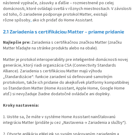
nástenné vypínače, zásuvky a ďalšie – rozmiestnené po celej
domácnosti, ktoré ovládajú svetlá v rôznych miestnostiach. V závislosti
od toho, či zariadenie podporuje protokol Matter,
existujú
rôzne
spôsoby
,
ako ich pridať do Home Assistant.
2.1
Zariadenia s certifikáciou Matter – priame pridanie
Najlepšie pre:
Zariadenia s certifikačnou značkou Matter (značku
Matter hľadajte na stránke produktu alebo na obale).
Matter je protokol interoperability pre inteligentné domácnosti novej
generácie, ktorý riadi organizácia CSA (Connectivity Standards
Alliance). Zariadenia s certifikáciou Matter majú výhodu
„štandardizácie“: funkcie zariadení sú definované samotným
protokolom, takže ich pridanie do akejkoľvek platformy kompatibilnej
so štandardom Matter (Home Assistant, Apple Home, Google Home
atď.) si nevyžaduje žiadne dodatočné ovládače ani doplnky.
Kroky nastavenia:
1. Uistite sa, že máte v systéme Home Assistant nainštalovanú
integráciu Matter (pridáte ju cez „Nastavenia → Zariadenia a služby“).
2. Otvorte aplikáciu eWeLink so svojím spárovaným zariadením a