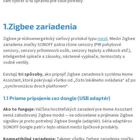
vám vybrať si tú správnu pre vaše potreby.
1.Zigbee zariadenia
Zigbee je nízkoenergetický sieťový protokol typu
mesh
. Medzi Zigbee
zariadenia značky SONOFF patria rôzne senzory (PIR pohybové
senzory, senzory prítomnosti osôb, senzory teploty a vlhkosti atď.),
inteligentné spínače a zásuvky, nástenné vypínače, termostaty a
vodné ventily.
Existujú
tri spôsoby
, ako pripojiť Zigbee zariadenia k systému Home
Assistant, ktoré pokrývajú všetko od „čisto lokálneho ovládania“ až po
„synchronizáciu dvoch platforiem“.
1.1 Priame pripojenie cez dongle (USB adaptér)
Ako to funguje:
Väčšina hostiteľských zariadení pre Home Assistant
nemá zabudovaný Zigbee modul — na odosielanie a prijímanie Zigbee
signálov je preto potrebný Zigbee Dongle (adaptér). Séria adaptérov
SONOFF Dongle patrí v tejto oblasti medzi špičkové produkty.
Kompatibilné zariadenia:
Takmer všetky Zigbee zariadenia značky