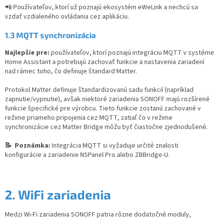
📲 Používateľov, ktorí už poznajú ekosystém eWeLink a nechcú sa
vzdať vzdialeného ovládania cez aplikáciu.
1.3
MQTT synchronizácia
Najlepšie pre:
používateľov, ktorí poznajú integráciu MQTT v systéme
Home Assistant a potrebujú zachovať funkcie a nastavenia zariadení
nad rámec toho, čo definuje štandard Matter.
Protokol Matter definuje štandardizovanú sadu funkcií (napríklad
zapnutie/vypnutie), avšak niektoré zariadenia SONOFF majú rozšírené
funkcie špecifické pre výrobcu. Tieto funkcie zostanú zachované v
režime priameho pripojenia cez MQTT, zatiaľ čo v režime
synchronizácie cez Matter Bridge môžu byť čiastočne zjednodušené.
📝 Poznámka:
Integrácia MQTT si vyžaduje určité znalosti
konfigurácie a zariadenie NSPanel Pro alebo ZBBridge-U.
2. WiFi zariadenia
Medzi Wi-Fi zariadenia SONOFF patria rôzne dodatočné moduly,