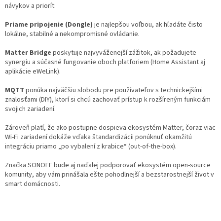
návykov a priorít:
Priame pripojenie (Dongle)
je najlepšou voľbou, ak hľadáte čisto
lokálne, stabilné a nekompromisné ovládanie.
Matter Bridge
poskytuje najvyváženejší zážitok, ak požadujete
synergiu a súčasné fungovanie oboch platforiem (Home Assistant aj
aplikácie eWeLink).
MQTT
ponúka najväčšiu slobodu pre používateľov s technickejšími
znalosťami (DIY), ktorí si chcú zachovať prístup k rozšíreným funkciám
svojich zariadení.
Zároveň platí, že ako postupne dospieva ekosystém Matter, čoraz viac
Wi-Fi zariadení dokáže vďaka štandardizácii ponúknuť okamžitú
integráciu priamo „po vybalení z krabice“ (out-of-the-box).
Značka SONOFF bude aj naďalej podporovať ekosystém open-source
komunity, aby vám prinášala ešte pohodlnejší a bezstarostnejší život v
smart domácnosti.