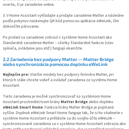
overte, či je zariadenie online.
3. V Home Assistant vyhľadajte a pridajte zariadenie Matter a následne
podľa pokynov naskenujte QR kód pomocou aplikácie eWeLink, čím
dokončíte párovanie.
Po pridaní sa zariadenie zobrazí v systéme Home Assistant ako
štandardné zariadenie Matter – všetky štandardné funkcie (stav
spínača, ovládanie jasu atď.) fungujú okamžite.
2.2
Zariadenia bez podpory Matter — Matter Bridge
alebo synchronizácia pomocou doplnku eWeLink
Najlepšie pre:
Staršie modely bez podpory firmvéru Matter, pri
ktorých stále chcete vidieť a ovládať zariadenia zo systému Home
Assistant.
Tieto zariadenia je možné synchronizovať so systémom Home
Assistant prostredníctvom brány
Matter Bridge
alebo doplnku
eWeLink Smart Home
. Funkcia brány Matter Bridge je popísaná
vyššie. Doplnok eWeLink Smart Home funguje tak, že si ho stiahnete v
systéme Home Assistant a prihlásite sa do svojho účtu eWeLink –
synchronizované zariadenia sa v systéme Home Assistant zobrazia ako