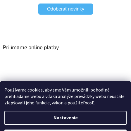
Odoberať novinky
Prijímame online platby
Viac o Smart Home
I Elektrické garniže
Používame cookies, aby sme Vám umožnili pohodlné
prehliadanie webu a vďaka analýze prevádzky webu neustále
zlepšovali jeho funkcie, výkon a použiteľnosť.
Vytvoril Shoptet
Nastavenie