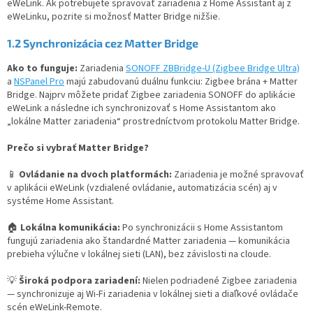
eWeLink. Ak potrebujete spravovať zariadenia z Home Assistant aj z
eWeLinku, pozrite si možnosť Matter Bridge nižšie.
1.2
Synchronizácia cez Matter Bridge
Ako to funguje:
Zariadenia
SONOFF ZBBridge-U (Zigbee Bridge Ultra)
a
NSPanel Pro
majú zabudovanú duálnu funkciu: Zigbee brána + Matter
Bridge. Najprv môžete pridať Zigbee zariadenia SONOFF do aplikácie
eWeLink a následne ich synchronizovať s Home Assistantom ako
„lokálne Matter zariadenia“ prostredníctvom protokolu Matter Bridge.
Prečo si vybrať Matter Bridge?
📱
Ovládanie na dvoch platformách:
Zariadenia je možné spravovať
v aplikácii eWeLink (vzdialené ovládanie, automatizácia scén) aj v
systéme Home Assistant.
🏠
Lokálna komunikácia:
Po synchronizácii s Home Assistantom
fungujú zariadenia ako štandardné Matter zariadenia — komunikácia
prebieha výlučne v lokálnej sieti (LAN), bez závislosti na cloude.
💡
Široká podpora zariadení:
Nielen podriadené Zigbee zariadenia
— synchronizuje aj Wi-Fi zariadenia v lokálnej sieti a diaľkové ovládače
scén eWeLink-Remote.