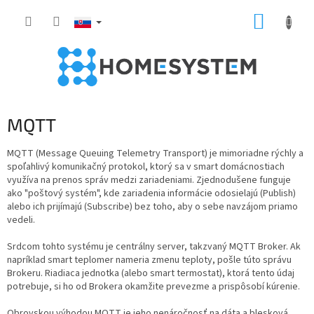
Prejsť
NÁKUP
na
obsah
KOŠÍK
MQTT
MQTT (Message Queuing Telemetry Transport) je mimoriadne rýchly a
spoľahlivý komunikačný protokol, ktorý sa v smart domácnostiach
využíva na prenos správ medzi zariadeniami. Zjednodušene funguje
ako "poštový systém", kde zariadenia informácie odosielajú (Publish)
alebo ich prijímajú (Subscribe) bez toho, aby o sebe navzájom priamo
vedeli.
Srdcom tohto systému je centrálny server, takzvaný MQTT Broker. Ak
napríklad smart teplomer nameria zmenu teploty, pošle túto správu
Brokeru. Riadiaca jednotka (alebo smart termostat), ktorá tento údaj
potrebuje, si ho od Brokera okamžite prevezme a prispôsobí kúrenie.
Obrovskou výhodou MQTT je jeho nenáročnosť na dáta a blesková