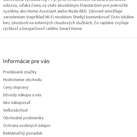
odozva, vďaka čomu sa stalo absolútnym štandardom pre pokročilé
systémy ako Home Assistant alebo Node-RED. Zároveň umožňuje
zariadeniam (napríklad Wi-Fi modulom Shelly) komunikovať čisto lokálne
bez závislosti na externých cloudových službách, čo rapídne zvyšuje
rýchlosť a bezpečnosť celého Smart Home.
Z
á
p
ä
Informácie pre vás
t
Predávané značky
i
Hodnotenie obchodu
e
Ceny dopravy
Dôvody nákupu u nás
Ako nakupovať
Veľkoobchod
Obchodné podmienky
Ochrana osobných údajov
Reklamačný poriadok