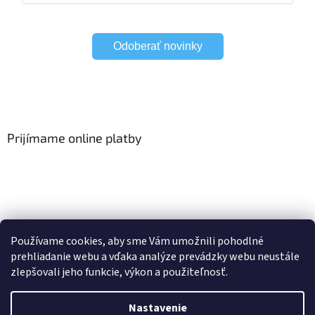
Odoberať novinky
Prijímame online platby
Viac o Smart Home
I Elektrické garniže
Používame cookies, aby sme Vám umožnili pohodlné
prehliadanie webu a vďaka analýze prevádzky webu neustále
zlepšovali jeho funkcie, výkon a použiteľnosť.
Vytvoril Shoptet
Nastavenie