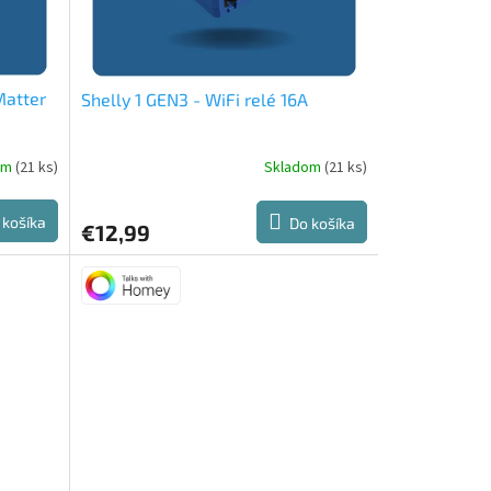
Matter
Shelly 1 GEN3 - WiFi relé 16A
om
(21 ks)
Skladom
(21 ks)
Priemerné
hodnotenie
produktu
 košíka
Do košíka
€12,99
je
5,0
z
5
hviezdičiek.