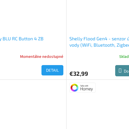
y BLU RC Button 4 ZB
Shelly Flood Gen4 - senzor 
vody (WiFi, Bluetooth, Zigbe
Matter)
Momentálne nedostupné
Skla
DETAIL
Do
€32,99