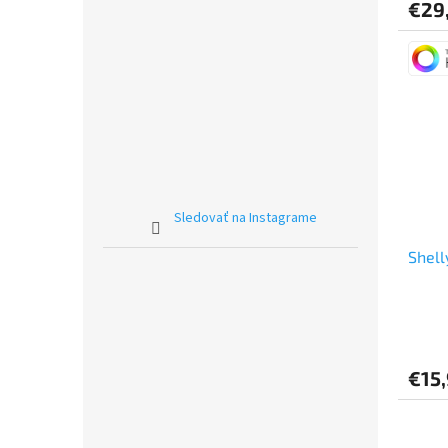
€29
Sledovať na Instagrame
Shell
Priem
hodno
produ
€15
je
5,0
z
5