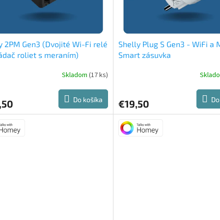
y 2PM Gen3 (Dvojité Wi-Fi relé
Shelly Plug S Gen3 - WiFi a 
ádač roliet s meraním)
Smart zásuvka
Skladom
(17 ks)
Sklad
erné
Priemerné
tenie
hodnotenie
ktu
produktu
Do košíka
Do
,50
€19,50
je
5,0
z
5
ičiek.
hviezdičiek.