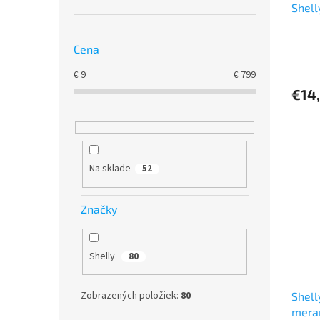
Shell
Cena
€
9
€
799
€14
Na sklade
52
Značky
Shelly
80
Zobrazených položiek:
80
Shell
mera