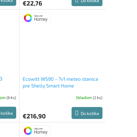
 košíka
Do košíka
€22,76
n3
Ecowitt WS90 - 7v1 meteo stanica
pre Shelly Smart Home
(zigbee/bluetooth)
dom
(6 ks)
Skladom
(2 ks)
 košíka
Do košíka
€216,90