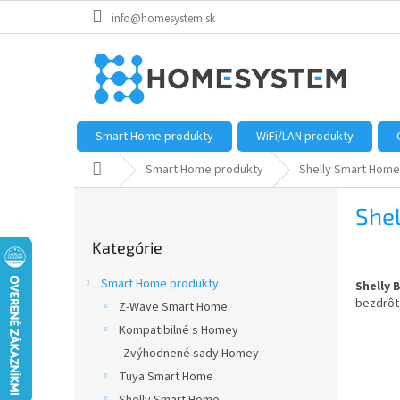
Prejsť
info@homesystem.sk
na
obsah
Smart Home produkty
WiFi/LAN produkty
Domov
Smart Home produkty
Shelly Smart Home
B
Shel
o
Preskočiť
č
Kategórie
kategórie
n
ý
Smart Home produkty
Shelly 
p
bezdrôto
Z-Wave Smart Home
a
Kompatibilné s Homey
n
e
Zvýhodnené sady Homey
l
Tuya Smart Home