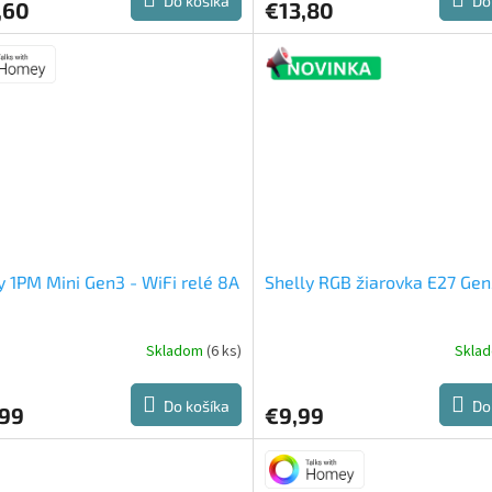
Do košíka
Do
,60
€13,80
je
5,0
z
5
hviezdičiek.
y 1PM Mini Gen3 - WiFi relé 8A
Shelly RGB žiarovka E27 Ge
Skladom
(6 ks)
Skla
erné
tenie
ktu
Do košíka
Do
,99
€9,99