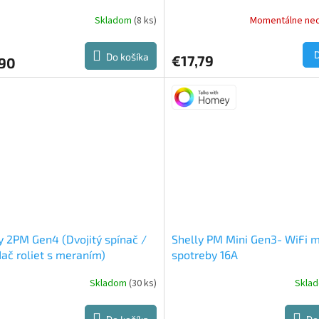
a dvere)
Skladom
(8 ks)
Momentálne ne
erné
tenie
ktu
Do košíka
€17,79
,90
ičiek.
y 2PM Gen4 (Dvojitý spínač /
Shelly PM Mini Gen3- WiFi 
ač roliet s meraním)
spotreby 16A
Skladom
(30 ks)
Skla
Priemerné
hodnotenie
produktu