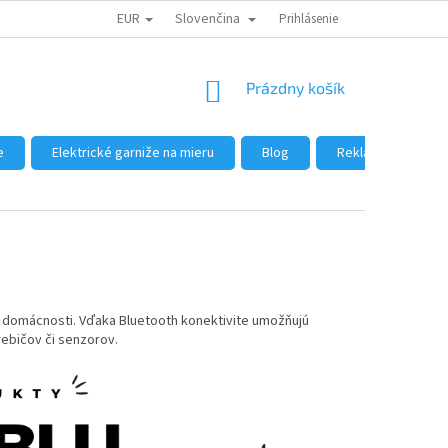
EUR
Slovenčina
DÔVODY NÁKUPU U NÁS
AKO NAKUPOVAŤ
Prihlásenie
VEĽKOOBCHOD
NÁKUPNÝ
Prázdny košík
KOŠÍK
e
Elektrické garniže na mieru
Blog
Reklamácie a vrát
j domácnosti. Vďaka Bluetooth konektivite umožňujú
rebičov či senzorov.