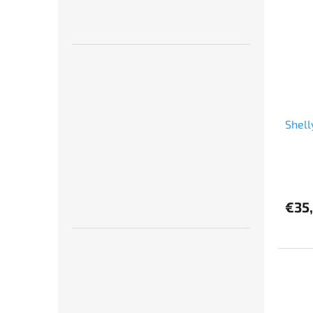
hviezd
Shel
€35