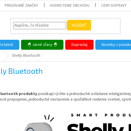
PREDÁVANÉ ZNAČKY
HODNOTENIE OBCHODU
CENY DOPRAVY
HĽADAŤ
Ostatné
🐣 Jarné zľavy 🐣
Dopredaj
Novinky v ponuk
Shelly Bluetooth
ly Bluetooth
Bluetooth produkty
ponúkajú rýchle a jednoduché ovládanie inteligentne
vé prepojenie, jednoduché nastavenie a spoľahlivé riadenie svetiel, spot