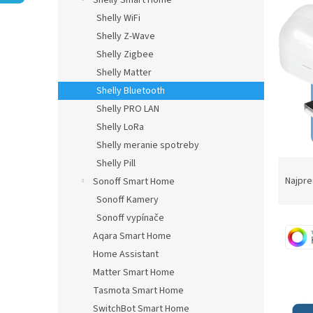
Shelly Smart Home
Shelly WiFi
Shelly Z-Wave
Shelly Zigbee
Shelly Matter
Shelly Bluetooth
Shelly PRO LAN
Shelly LoRa
Shelly meranie spotreby
R
Shelly Pill
a
Najpre
Sonoff Smart Home
d
Sonoff Kamery
e
Sonoff vypínače
V
n
Aqara Smart Home
ý
i
p
Home Assistant
e
i
p
Matter Smart Home
s
r
Tasmota Smart Home
p
o
SwitchBot Smart Home