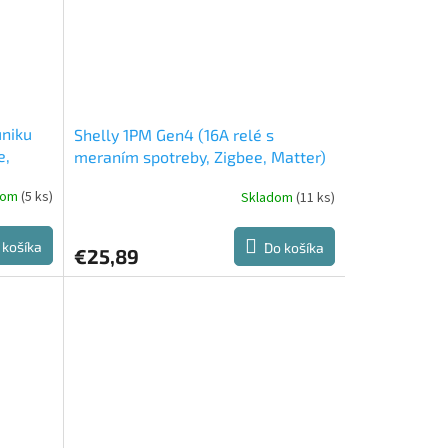
úniku
Shelly 1PM Gen4 (16A relé s
e,
meraním spotreby, Zigbee, Matter)
dom
(5 ks)
Skladom
(11 ks)
 košíka
Do košíka
€25,89