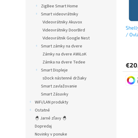
r
d
ZigBee Smart Home
o
u
Smart videovrátniky
d
k
u
t
Videovrátniky Akuvox
Shell
k
o
Videovrátniky DoorBird
/ Ovl
t
v
Videovrátnik Google Nest
o
Smart zámky na dvere
Priem
v
hodno
Zámky na dvere AWiLoK
produ
Zámka na dvere Tedee
€20
je
Smart Displeje
3,7
z
sDock nástenné držiaky
5
Smart zavlažovanie
hviezd
Smart Zásuvky
WiFi/LAN produkty
Ostatné
🐣 Jarné zľavy 🐣
Dopredaj
Novinky v ponuke