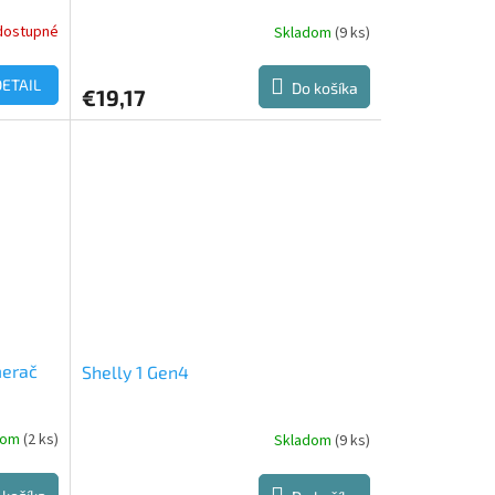
dostupné
Skladom
(9 ks)
DETAIL
Do košíka
€19,17
merač
Shelly 1 Gen4
dom
(2 ks)
Skladom
(9 ks)