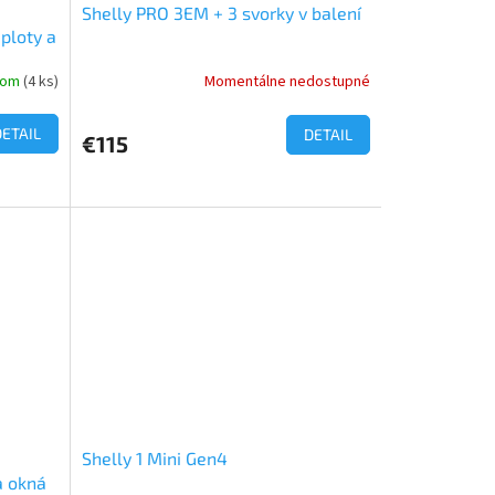
Shelly PRO 3EM + 3 svorky v balení
ploty a
dom
(4 ks)
Momentálne nedostupné
Priemerné
hodnotenie
produktu
DETAIL
DETAIL
€115
je
5,0
z
5
hviezdičiek.
Shelly 1 Mini Gen4
a okná