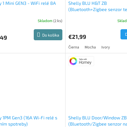
y 1 Mini GEN3 - WiFi relé 8A
Shelly BLU H&T ZB
(Bluetooth+Zigbee senzor te
vlhkosti)
Skladom
(2 ks)
Skla
Priemerné
hodnotenie
produktu
Do košíka
€21,99
,49
je
5,0
Čierna
Mocha
Ivory
z
5
hviezdičiek.
y 1PM Gen3 (16A Wi-Fi relé s
Shelly BLU Door/Window ZB
ním spotreby)
(Bluetooth/Zigbee senzor n