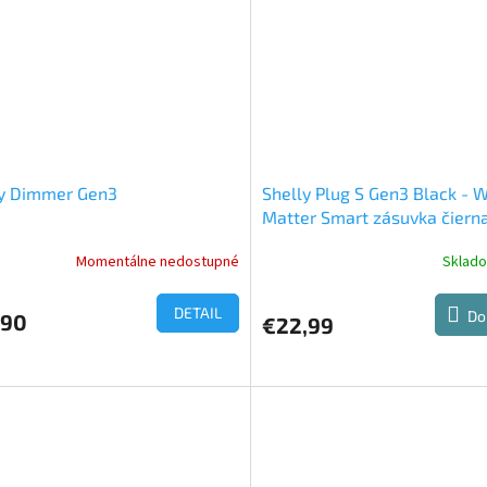
ičiek.
ly Dimmer Gen3
Shelly Plug S Gen3 Black - W
Matter Smart zásuvka čiern
Momentálne nedostupné
Sklad
DETAIL
Do
,90
€22,99