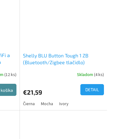
iFi a
Shelly BLU Button Tough 1 ZB
a
(Bluetooth/Zigbee tlačidlo)
om
(12 ks)
Skladom
(4 ks)
DETAIL
 košíka
€21,59
Čierna
Mocha
Ivory