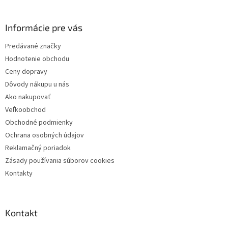
á
p
ä
Informácie pre vás
t
Predávané značky
i
Hodnotenie obchodu
e
Ceny dopravy
Dôvody nákupu u nás
Ako nakupovať
Veľkoobchod
Obchodné podmienky
Ochrana osobných údajov
Reklamačný poriadok
Zásady používania súborov cookies
Kontakty
Kontakt