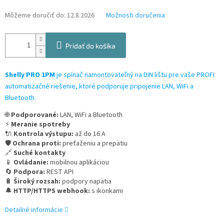
Môžeme doručiť do:
12.8.2026
Možnosti doručenia
Pridať do košíka
Shelly PRO 1PM
je
spínač namontovateľný na DIN lištu pre vaše PROFI
automatizačné riešenie, ktoré podporuje pripojenie LAN, WiFi a
Bluetooth.
🌐
Podporované:
LAN, WiFi a Bluetooth
⚡
Meranie spotreby
🔌
Kontrola výstupu:
až do 16 A
🛡️
Ochrana proti:
preťaženiu a prepätiu
🔗
Suché kontakty
📱
Ovládanie:
mobilnou aplikáciou
🔄
Podpora:
REST API
🔋
Široký rozsah:
podpory napätia
🔔
HTTP/HTTPS webhook:
s ikonkami
Detailné informácie