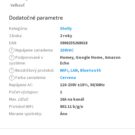
Veľkosť
Dodatočné parametre
Kategória
:
Shelly
Záruka
:
2 roky
EAN
:
3800235268018
?
Napájanie zariadenia
:
230VAC
?
Podporované v
Homey, Google Home, Amazon
systéme
:
Echo
?
Bezdrôtový protokol
:
WiFi
,
LAN
,
Bluetooth
?
Farba zariadenia
:
Cervena
Napájanie AC
:
110-230V ±10%, 50/60Hz
Počet výstupov
:
1
Max. záťaž
:
16A na kanál
Protokol WiFi
:
802.11 b/g/n
Meranie spotreby
:
Áno
Z