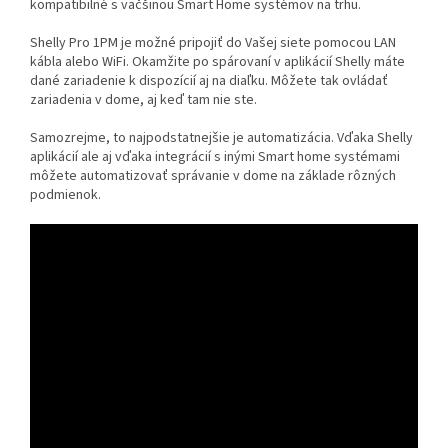
kompatibilné s väčšinou Smart Home systémov na trhu.
Shelly Pro 1PM je možné pripojiť do Vašej siete pomocou LAN
kábla alebo WiFi. Okamžite po spárovaní v aplikácií Shelly máte
dané zariadenie k dispozícií aj na diaľku. Môžete tak ovládať
zariadenia v dome, aj keď tam nie ste.
Samozrejme, to najpodstatnejšie je automatizácia. Vďaka Shelly
aplikácií ale aj vďaka integrácií s inými Smart home systémami
môžete automatizovať správanie v dome na základe rôzných
podmienok.