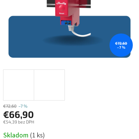
€72,60
–7 %
€72,60
–7 %
€66,90
€54,39 bez DPH
Jednotková
Skladom
(1 ks)
cena: