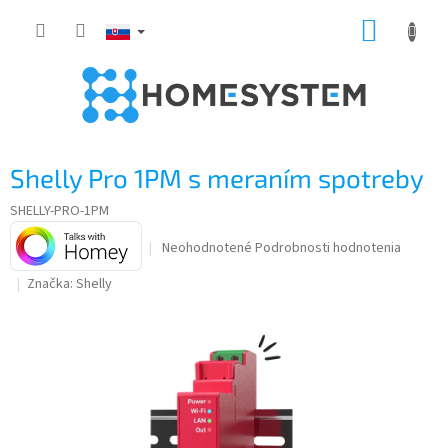
Prejsť
NÁKUP
na
obsah
KOŠÍK
Shelly Pro 1PM s meraním spotreby
SHELLY-PRO-1PM
Priemerné
Neohodnotené
Podrobnosti hodnotenia
hodnotenie
Značka:
Shelly
produktu
je
0,0
z
5
hviezdičiek.