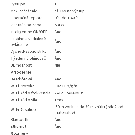
Výstupy
1
Max. zaťaženie
až 16A na výstup
Operačná teplota
0°C do + 40 °C
Vlastná spotreba
< 4 W
Inteligentné ON/OFF
Áno
Lokálne a vzdialené
Áno
ovládanie
Východ/západ slnka
Áno
Týždenný plánovač
Áno
UL možnosti
Nie
Pripojenie
Bezdrôtové
Áno
Wi-Fi Protokol
802.11 b/g/n
Wi-Fi Rádio frekvencia
2412 - 2484 MHz
Wi-Fi Rádio sila
1mW
50 m vonku a do 30 m vnútri (záleži od
Wi-Fi Dosahdo
materiálov)
Bluetooth
Áno
Ethernet
Áno
Rozmery