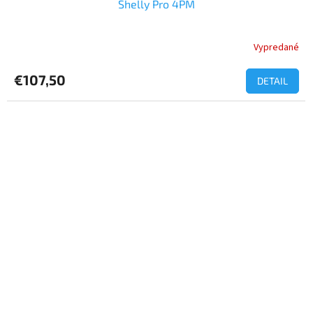
Shelly Pro 4PM
Vypredané
Priemerné
hodnotenie
produktu
€107,50
DETAIL
je
5,0
z
5
hviezdičiek.