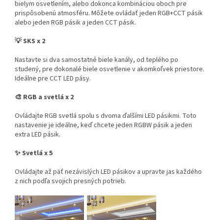
bielym osvetlením, alebo dokonca kombináciou oboch pre
prispôsobenú atmosféru. Môžete ovládať jeden RGB+CCT pásik
alebo jeden RGB pásik a jeden CCT pásik.
💡 SKS x 2
Nastavte si dva samostatné biele kanály, od teplého po
studený, pre dokonalé biele osvetlenie v akomkoľvek priestore.
Ideálne pre CCT LED pásy.
🎨 RGB a svetlá x 2
Ovládajte RGB svetlá spolu s dvoma ďalšími LED pásikmi. Toto
nastavenie je ideálne, keď chcete jeden RGBW pásik a jeden
extra LED pásik.
✨ Svetlá x 5
Ovládajte až päť nezávislých LED pásikov a upravte jas každého
z nich podľa svojich presných potrieb.