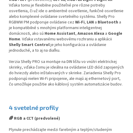
Vďaka tomu je flexibilne použiteľné pre rôzne potreby
osvetlenia, či už ide o ambientné osvetlenie, funkčné osvetlenie
alebo komplexné ovládanie svetelného systému. Shelly Pro
RGBWW PM podporuje ovládanie cez
Wi-Fi
,
LAN
a
Bluetooth
a
je kompatibilné s mnohými platformami inteligentnej
domácnosti, ako sú
Home Assistant
,
Amazon Alexa
a
Google
Home
. Vďaka vstavanému webovému rozhraniu a aplikácii
Shelly Smart Control
je jeho konfigurácia a ovládanie
jednoduché, a to aj na diaľku.
Verzia Shelly PRO sa montuje na DIN lištu vo vnútri elektrickej
skrinky, vďaka čomu je ideálna na ovládanie LED diód zapojených
do hviezdy alebo inštalovaných v skrinke. Zariadenia Shelly Pro
podporujú nielen Wi-Fi pripojenie, ale majú aj ethernetový port,
čo umožňuje použitie ako káblový systém automatizácie budov.
4 svetelné profily
🌈 RGB a CCT (predvolené)
Plynule prechádzajte medzi farebným a teplým/studeným