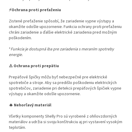
⚡
Ochrana proti preťaženiu
Zistené preťaženie spôsobí, že zariadenie vypne výstupy a
okamžite odošle upozornenie. Funkcia ochrany proti preťaženiu
chráni zariadenie a ďalšie elektrické zariadenia pred možným
poškodením.
*
Funkcia je dostupná iba pre zariadenia s meraním spotreby
energie.
⚠️ Ochrana proti prepätiu
Prepäťové špičky môžu byť nebezpečné pre elektrické
spotrebiče a stroje. Aby sa predišlo poškodeniu elektrických
spotrebičov, zariadenie pri detekcii prepäťových špičiek vypne
výstupy a okamžite odošle upozornenie.
🔥 Nehorľavý materiál
Všetky komponenty Shelly Pro sú vyrobené z ohňovzdorných
materiálov a udržia si svoju konštrukciu aj pri vystavení vysokým
teplotám.