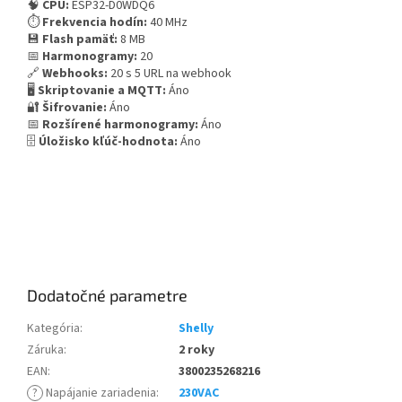
🧠
CPU:
ESP32-D0WDQ6
⏱️
Frekvencia hodín:
40 MHz
💾
Flash pamäť:
8 MB
📅
Harmonogramy:
20
🔗
Webhooks:
20 s 5 URL na webhook
🖥️
Skriptovanie a MQTT:
Áno
🔐
Šifrovanie:
Áno
📅
Rozšírené harmonogramy:
Áno
🗄️
Úložisko kľúč-hodnota:
Áno
Dodatočné parametre
Kategória
:
Shelly
Záruka
:
2 roky
EAN
:
3800235268216
?
Napájanie zariadenia
:
230VAC