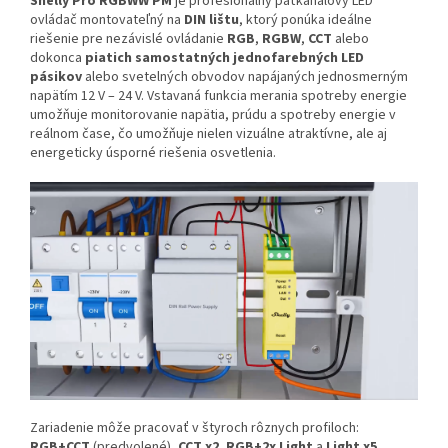
Shelly Pro RGBWW PM
je profesionálny päťkanálový LED
ovládač montovateľný na
DIN lištu
, ktorý ponúka ideálne
riešenie pre nezávislé ovládanie
RGB
,
RGBW
,
CCT
alebo
dokonca
piatich samostatných jednofarebných LED
pásikov
alebo svetelných obvodov napájaných jednosmerným
napätím 12 V – 24 V. Vstavaná funkcia merania spotreby energie
umožňuje monitorovanie napätia, prúdu a spotreby energie v
reálnom čase, čo umožňuje nielen vizuálne atraktívne, ale aj
energeticky úsporné riešenia osvetlenia.
Zariadenie môže pracovať v štyroch rôznych profiloch:
RGB+CCT
(predvolené),
CCT x2
,
RGB+2x Light
a
Light x5
.