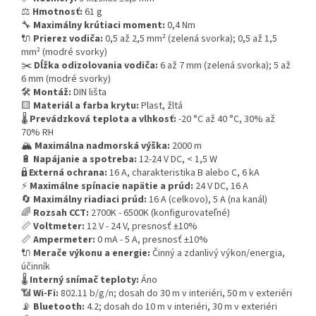
⚖️
Hmotnosť:
61 g
🔧
Maximálny krútiaci moment:
0,4 Nm
🔌
Prierez vodiča:
0,5 až 2,5 mm² (zelená svorka); 0,5 až 1,5
mm² (modré svorky)
✂️
Dĺžka odizolovania vodiča:
6 až 7 mm (zelená svorka); 5 až
6 mm (modré svorky)
🛠️
Montáž:
DIN lišta
🟨
Materiál a farba krytu:
Plast, žltá
🌡️
Prevádzková teplota a vlhkosť:
-20 °C až 40 °C, 30% až
70% RH
🏔️
Maximálna nadmorská výška:
2000 m
🔋
Napájanie a spotreba:
12-24 V DC, < 1,5 W
🔒
Externá ochrana:
16 A, charakteristika B alebo C, 6 kA
⚡
Maximálne spínacie napätie a prúd:
24 V DC, 16 A
🔄
Maximálny riadiaci prúd:
16 A (celkovo), 5 A (na kanál)
🌈
Rozsah CCT:
2700K - 6500K (konfigurovateľné)
📏
Voltmeter:
12 V - 24 V, presnosť ±10%
📏
Ampermeter:
0 mA - 5 A, presnosť ±10%
🔌
Merače výkonu a energie:
Činný a zdanlivý výkon/energia,
účinník
🌡️
Interný snímač teploty:
Áno
📶
Wi-Fi:
802.11 b/g/n; dosah do 30 m v interiéri, 50 m v exteriéri
📡
Bluetooth:
4.2; dosah do 10 m v interiéri, 30 m v exteriéri