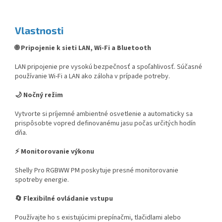
Vlastnosti
🌐 Pripojenie k sieti LAN, Wi-Fi a Bluetooth
LAN pripojenie pre vysokú bezpečnosť a spoľahlivosť. Súčasné
používanie Wi-Fi a LAN ako záloha v prípade potreby.
🌙 Nočný režim
Vytvorte si príjemné ambientné osvetlenie a automaticky sa
prispôsobte vopred definovanému jasu počas určitých hodín
dňa.
⚡ Monitorovanie výkonu
Shelly Pro RGBWW PM poskytuje presné monitorovanie
spotreby energie.
🔄 Flexibilné ovládanie vstupu
Používajte ho s existujúcimi prepínačmi, tlačidlami alebo