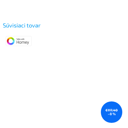
Súvisiaci tovar
€117,40
–8 %