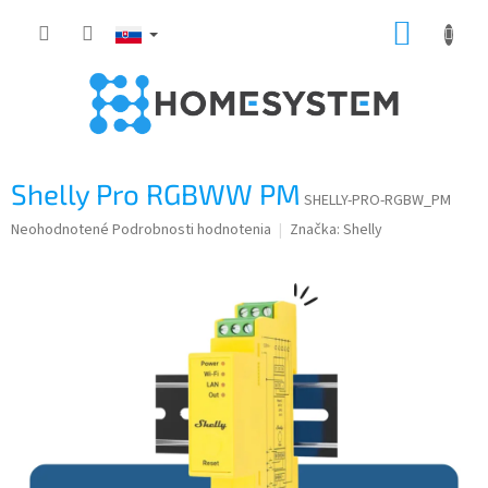
Prejsť
NÁKUP
na
obsah
KOŠÍK
Shelly Pro RGBWW PM
SHELLY-PRO-RGBW_PM
Priemerné
Neohodnotené
Podrobnosti hodnotenia
Značka:
Shelly
hodnotenie
produktu
je
0,0
z
5
hviezdičiek.