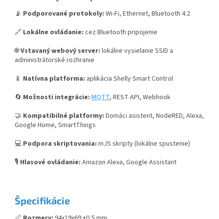
📡
Podporované protokoly:
Wi-Fi, Ethernet, Bluetooth 4.2
🔗
Lokálne ovládanie:
cez Bluetooth pripojenie
🌐
Vstavaný webový server:
lokálne vysielanie SSID a
administrátorské rozhranie
📱
Natívna platforma:
aplikácia Shelly Smart Control
🔄
Možnosti integrácie:
MQTT
, REST API, Webhook
🤝
Kompatibilné platformy:
Domáci asistent, NodeRED, Alexa,
Google Home, SmartThings
💻
Podpora skriptovania:
mJS skripty (lokálne spustenie)
🎙️
Hlasové ovládanie:
Amazon Alexa, Google Assistant
Špecifikácie
📏
Rozmery:
94x19x69 ±0,5 mm