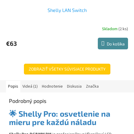
Shelly LAN Switch
Skladom
(2 ks)
€63
Do košíka
ZOBRAZIŤ VŠETKY SÚVISIACE PRODUKTY
Popis
Videá (1)
Hodnotenie
Diskusia
Značka
Podrobný popis
🌟 Shelly Pro:
osvetlenie na
mieru pre každú náladu