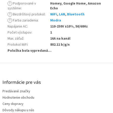
?
Podporované v
Homey, Google Home, Amazon
systéme
:
Echo
?
Bezdrôtový protokol
:
WiFi
,
LAN
,
Bluetooth
?
Farba zariadenia
:
Modra
Napájanie AC
:
110-230V ±10%, 50/60Hz
Počet výstupov
:
1
Max. záťaž
:
16A na kanál
Protokol WiFi
:
802.11 b/g/n
Položka bola vypredaná…
Z
á
p
ä
Informácie pre vás
t
Predávané značky
i
Hodnotenie obchodu
e
Ceny dopravy
Dôvody nákupu u nás