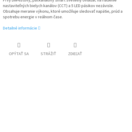
Prvý DIN-lištový, päťkanálový smart svetelný ovládač na riadenie
nastaviteľných bielych kanálov (CCT) a 5 LED pásikov nezávisle.
Obsahuje meranie výkonu, ktoré umožňuje sledovať napätie, prúd a
spotrebu energie v reálnom čase.
Detailné informácie
OPÝTAŤ SA
STRÁŽIŤ
ZDIEĽAŤ