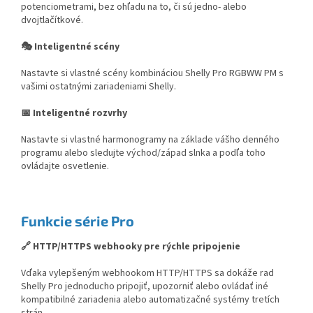
potenciometrami, bez ohľadu na to, či sú jedno- alebo
dvojtlačítkové.
🎭 Inteligentné scény
Nastavte si vlastné scény kombináciou Shelly Pro RGBWW PM s
vašimi ostatnými zariadeniami Shelly.
📅 Inteligentné rozvrhy
Nastavte si vlastné harmonogramy na základe vášho denného
programu alebo sledujte východ/západ slnka a podľa toho
ovládajte osvetlenie.
Funkcie série Pro
🔗 HTTP/HTTPS webhooky pre rýchle pripojenie
Vďaka vylepšeným webhookom HTTP/HTTPS sa dokáže rad
Shelly Pro jednoducho pripojiť, upozorniť alebo ovládať iné
kompatibilné zariadenia alebo automatizačné systémy tretích
strán.