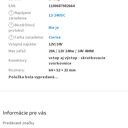
EAN
:
1100687982664
?
Napájanie
12-24VDC
zariadenia
:
?
Bezdrôtový
Nie je
protokol
:
?
Farba zariadenia
:
Cierna
Vstupná napätie
:
12V/24V
Max záťaž
:
20A / 12V 240w / 24V 480W
vstup aj výstup - skrutkovacie
Konektory
:
svorkovnice
Rozmery
:
64 × 52 × 23 mm
Položka bola vypredaná…
Z
á
p
ä
Informácie pre vás
t
Predávané značky
i