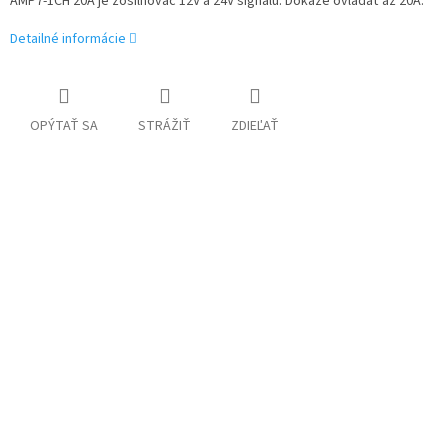
AMP7-1CH 20A je zosilňovač 12V a 24V signálu. Dokáže ovládať až 20A.
Detailné informácie
OPÝTAŤ SA
STRÁŽIŤ
ZDIEĽAŤ