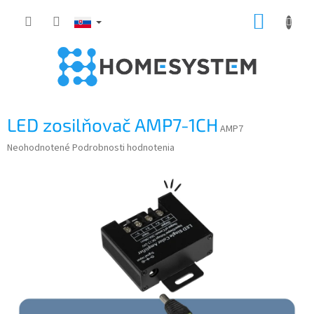
Prejsť
NÁKUP
na
obsah
KOŠÍK
LED zosilňovač AMP7-1CH
AMP7
Priemerné
Neohodnotené
Podrobnosti hodnotenia
hodnotenie
produktu
je
0,0
z
5
hviezdičiek.