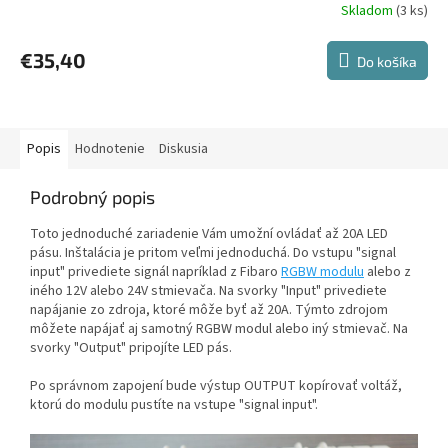
Skladom
(3 ks)
Priemerné
hodnotenie
produktu
€35,40
Do košíka
je
5,0
z
5
hviezdičiek.
Popis
Hodnotenie
Diskusia
Podrobný popis
Toto jednoduché zariadenie Vám umožní ovládať až 20A LED
pásu. Inštalácia je pritom veľmi jednoduchá. Do vstupu "signal
input" privediete signál napríklad z Fibaro
RGBW modulu
alebo z
iného 12V alebo 24V stmievača. Na svorky "Input" privediete
napájanie zo zdroja, ktoré môže byť až 20A. Týmto zdrojom
môžete napájať aj samotný RGBW modul alebo iný stmievač. Na
svorky "Output" pripojíte LED pás.
Po správnom zapojení bude výstup OUTPUT kopírovať voltáž,
ktorú do modulu pustíte na vstupe "signal input".