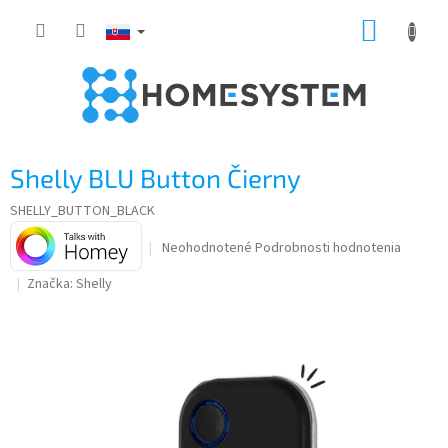
Prejsť
NÁKUP
na
obsah
KOŠÍK
Shelly BLU Button Čierny
SHELLY_BUTTON_BLACK
Priemerné
Neohodnotené
Podrobnosti hodnotenia
hodnotenie
Značka:
Shelly
produktu
je
0,0
z
5
hviezdičiek.