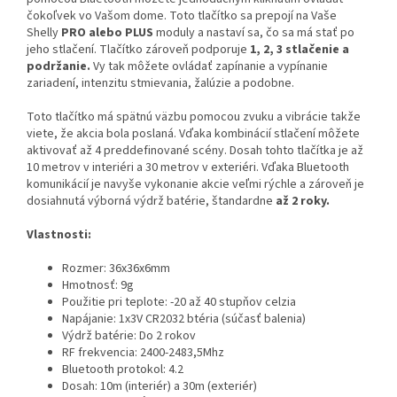
čokoľvek vo Vašom dome. Toto tlačítko sa prepojí na Vaše
Shelly
PRO alebo PLUS
moduly a nastaví sa, čo sa má stať po
jeho stlačení. Tlačítko zároveň podporuje
1, 2, 3 stlačenie a
podržanie.
Vy tak môžete ovládať zapínanie a vypínanie
zariadení, intenzitu stmievania, žalúzie a podobne.
Toto tlačítko má spätnú väzbu pomocou zvuku a vibrácie takže
viete, že akcia bola poslaná. Vďaka kombinácií stlačení môžete
aktivovať až 4 preddefinované scény. Dosah tohto tlačítka je až
10 metrov v interiéri a 30 metrov v exteriéri. Vďaka Bluetooth
komunikácií je navyše vykonanie akcie veľmi rýchle a zároveň je
dosiahnutá výborná výdrž batérie, štandardne
až 2 roky.
Vlastnosti:
Rozmer: 36x36x6mm
Hmotnosť: 9g
Použitie pri teplote: -20 až 40 stupňov celzia
Napájanie: 1x3V CR2032 btéria (súčasť balenia)
Výdrž batérie: Do 2 rokov
RF frekvencia: 2400-2483,5Mhz
Bluetooth protokol: 4.2
Dosah: 10m (interiér) a 30m (exteriér)