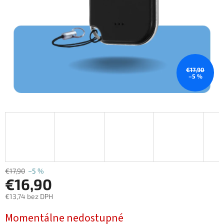
€17,90
–5 %
€17,90
–5 %
€16,90
€13,74 bez DPH
Jednotková
Momentálne nedostupné
cena: