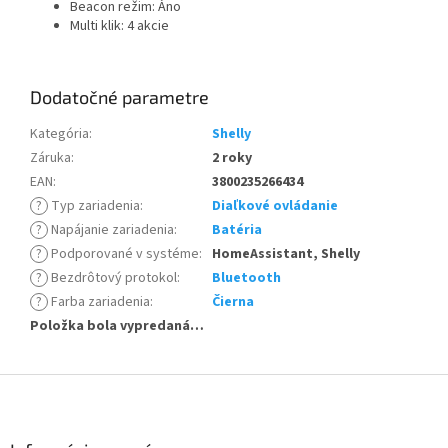
Beacon režim: Áno
Multi klik: 4 akcie
Dodatočné parametre
Kategória
:
Shelly
Záruka
:
2 roky
EAN
:
3800235266434
?
Typ zariadenia
:
Diaľkové ovládanie
?
Napájanie zariadenia
:
Batéria
?
Podporované v systéme
:
HomeAssistant, Shelly
?
Bezdrôtový protokol
:
Bluetooth
?
Farba zariadenia
:
Čierna
Položka bola vypredaná…
Z
á
p