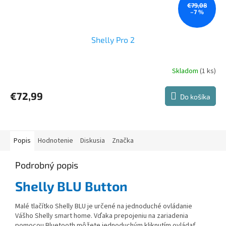
€79,08
–7 %
Shelly Pro 2
Skladom
(1 ks)
€72,99
Do košíka
Popis
Hodnotenie
Diskusia
Značka
Podrobný popis
Shelly BLU Button
Malé tlačítko Shelly BLU je určené na jednoduché ovládanie
Vášho Shelly smart home. Vďaka prepojeniu na zariadenia
pomocou Bluetooth môžete jednoduchým kliknutím ovládať