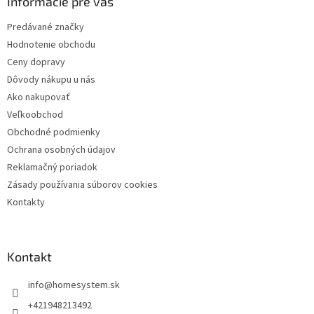
ä
Informácie pre vás
t
Predávané značky
i
Hodnotenie obchodu
e
Ceny dopravy
Dôvody nákupu u nás
Ako nakupovať
Veľkoobchod
Obchodné podmienky
Ochrana osobných údajov
Reklamačný poriadok
Zásady používania súborov cookies
Kontakty
Kontakt
info
@
homesystem.sk
+421948213492