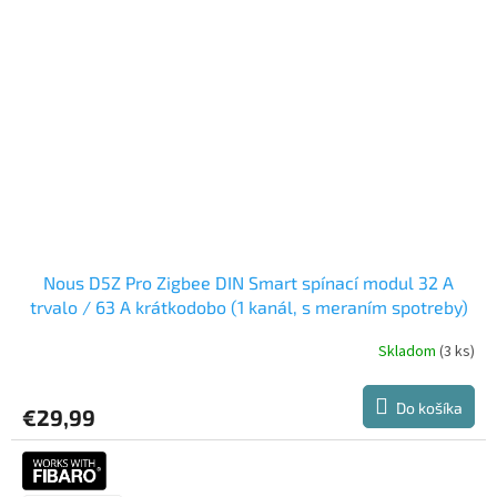
Nous D5Z Pro Zigbee DIN Smart spínací modul 32 A
trvalo / 63 A krátkodobo (1 kanál, s meraním spotreby)
Skladom
(3 ks)
Priemerné
hodnotenie
produktu
Do košíka
€29,99
je
3,0
z
5