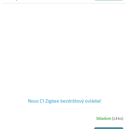
5,0
z
5
hviezdičiek.
Nous C1 Zigbee bezdrôtový ovládač
Skladom
(14 ks)