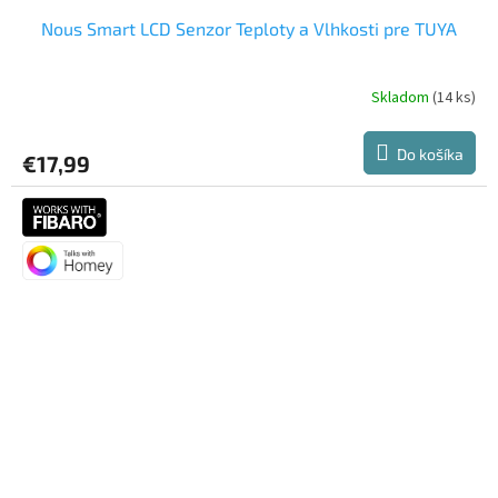
Nous Smart LCD Senzor Teploty a Vlhkosti pre TUYA
Skladom
(14 ks)
Priemerné
hodnotenie
produktu
Do košíka
€17,99
je
4,6
z
5
hviezdičiek.