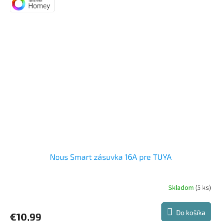
Nous Smart zásuvka 16A pre TUYA
Skladom
(5 ks)
Priemerné
hodnotenie
produktu
Do košíka
€10,99
je