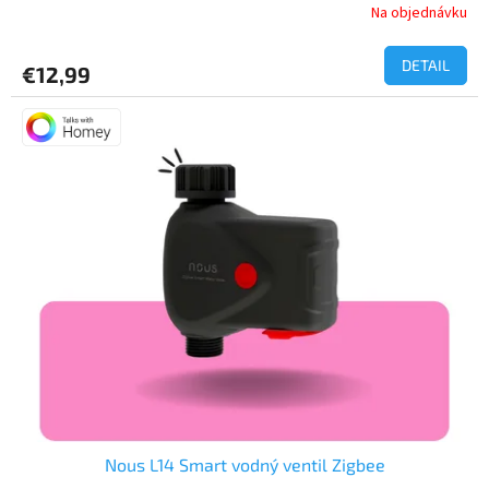
Na objednávku
Priemerné
hodnotenie
produktu
DETAIL
€12,99
je
4,6
z
5
hviezdičiek.
Nous L14 Smart vodný ventil Zigbee