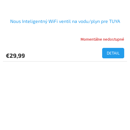
Nous Inteligentný WiFi ventil na vodu/plyn pre TUYA
Momentálne nedostupné
Priemerné
hodnotenie
produktu
DETAIL
€29,99
je
5,0
z
5
hviezdičiek.