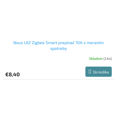
Nous L6Z Zigbee Smart prepínač 10A s meraním
spotreby
Skladom
(2 ks)
Do košíka
€8,40