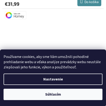
Do košíka
€31,99
Používame cookies, aby sme Vám umožnili pohodlné
prehliadanie webu a vďaka analýze prevádzky webu neustále
zlepšovali jeho funkcie, výkon a použiteľnosť.
Nastavenie
NOUS E10 Zigbee (detektor CO2, teploty a vlhkosti)
Súhlasím
Momentálne nedostupné