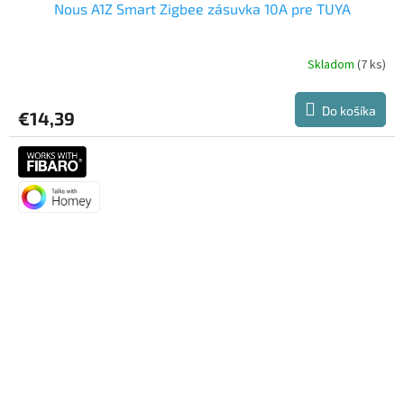
Nous A1Z Smart Zigbee zásuvka 10A pre TUYA
Skladom
(7 ks)
Priemerné
hodnotenie
produktu
Do košíka
€14,39
je
5,0
z
5
hviezdičiek.