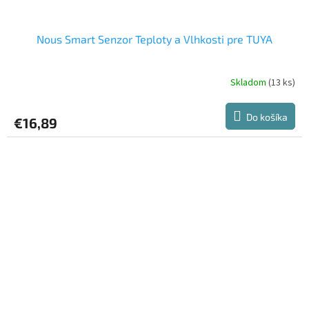
Nous Smart Senzor Teploty a Vlhkosti pre TUYA
Skladom
(13 ks)
Priemerné
hodnotenie
produktu
Do košíka
€16,89
je
5,0
z
5
hviezdičiek.