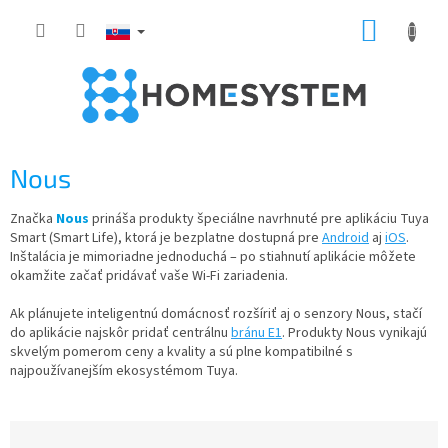
Prejsť
NÁKUP
na
obsah
KOŠÍK
Nous
Značka
Nous
prináša produkty špeciálne navrhnuté pre aplikáciu Tuya
Smart (Smart Life), ktorá je bezplatne dostupná pre
Android
aj
iOS
.
Inštalácia je mimoriadne jednoduchá – po stiahnutí aplikácie môžete
okamžite začať pridávať vaše Wi-Fi zariadenia.
Ak plánujete inteligentnú domácnosť rozšíriť aj o senzory Nous, stačí
do aplikácie najskôr pridať centrálnu
bránu E1
. Produkty Nous vynikajú
skvelým pomerom ceny a kvality a sú plne kompatibilné s
najpoužívanejším ekosystémom Tuya.
R