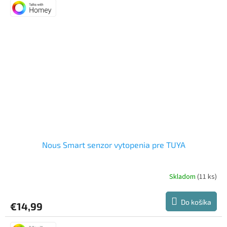
hviezdičiek.
Nous Smart senzor vytopenia pre TUYA
Skladom
(11 ks)
Do košíka
€14,99