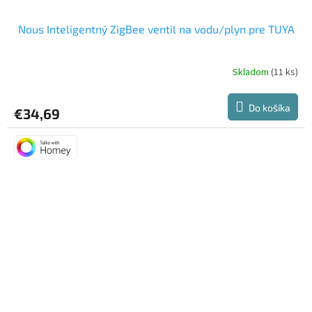
Nous Inteligentný ZigBee ventil na vodu/plyn pre TUYA
Skladom
(11 ks)
Priemerné
hodnotenie
produktu
Do košíka
€34,69
je
5,0
z
5
hviezdičiek.