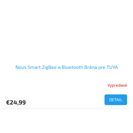
Nous Smart ZigBee a Bluetooth Brána pre TUYA
Vypredané
Priemerné
hodnotenie
produktu
DETAIL
€24,99
je
5,0
z
5
hviezdičiek.