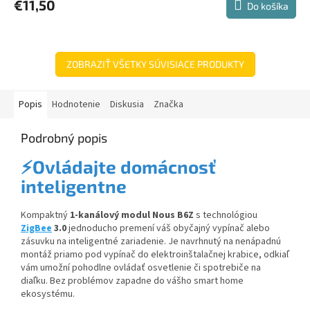
€11,50
Do košíka
ZOBRAZIŤ VŠETKY SÚVISIACE PRODUKTY
Popis
Hodnotenie
Diskusia
Značka
Podrobný popis
⚡Ovládajte domácnosť
inteligentne
Kompaktný
1-kanálový modul Nous B6Z
s technológiou
ZigBee
3.0
jednoducho premení váš obyčajný vypínač alebo
zásuvku na inteligentné zariadenie. Je navrhnutý na nenápadnú
montáž priamo pod vypínač do elektroinštalačnej krabice, odkiaľ
vám umožní pohodlne ovládať osvetlenie či spotrebiče na
diaľku. Bez problémov zapadne do vášho smart home
ekosystému.