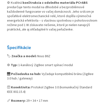
⚙️ Kvalitná
konštrukcia z odolného materiálu PC+ABS
predurčuje tento modul na dlhodobé a bezproblémové
každodenné fungovanie vo vašej domácnosti. Jeho srdcom je
spoľahlivé elektromechanické relé, ktoré dopĺňa výnimočná
energetická efektivita – s vlastnou spotrebou v pohotovostnom
režime pod 1 W získavate riešenie, ktoré je nielen nanajvýš
praktické, ale aj ohľaduplné k vašej peňaženke.
Špecifikácie
🏷️
Značka a model:
Nous B6Z
⚙️
Typ:
1-kanálový ZigBee smart spínací modul
🌉
Požiadavka na hub:
Vyžaduje kompatibilnú bránu (ZigBee
3.0 hub / gateway)
🛜
Konektivita:
Protokol ZigBee 3.0 (komunikačný štandard
IEEE 802.15.4)
📏
Rozmery:
29 × 34 × 17 mm