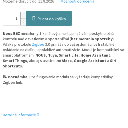
Môžeme doručiť do:
11.8.2026
Možnosti doručenia
Pridať do košíka
Nous B6Z
miniatúrny 1-kanálový smart spínač vám poskytne plnú
kontrolu nad osvetlením a spotrebičmi (
bez merania spotreby
).
Vďaka protokolu
Zigbee
3.0 prináša do vašej domácnosti stabilné
ovládanie na diaľku, spoľahlivé automatizácie.
Modul je kompatibilný so
smart platformami
NOUS,
Tuya
,
Smart Life
,
Home Assistant
,
SmartThings
, ako aj s asistentmi
Alexa
,
Google Assistant
a
Siri
Shortcuts.
📝 Poznámka:
Pre fungovanie modulu sa vyžaduje kompatibilný
Zigbee hub.
Detailné informácie