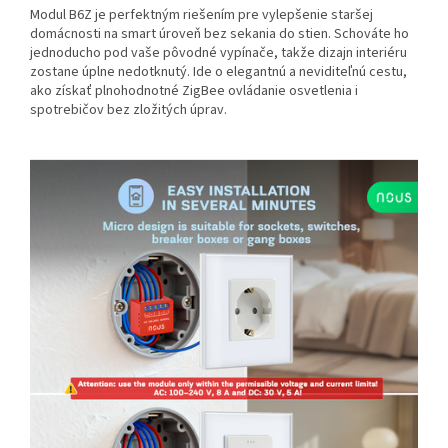
Modul B6Z je perfektným riešením pre vylepšenie staršej
domácnosti na smart úroveň bez sekania do stien. Schováte ho
jednoducho pod vaše pôvodné vypínače, takže dizajn interiéru
zostane úplne nedotknutý. Ide o elegantnú a neviditeľnú cestu,
ako získať plnohodnotné ZigBee ovládanie osvetlenia i
spotrebičov bez zložitých úprav.