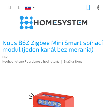
Prejsť
NÁKUP
na
obsah
KOŠÍK
Nous B6Z Zigbee Mini Smart spínací
modul (jeden kanál bez merania)
B6Z
Priemerné
Neohodnotené
Podrobnosti hodnotenia
Značka:
Nous
hodnotenie
produktu
je
0,0
z
5
hviezdičiek.