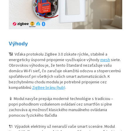
Výhody
📶
Vďaka protokolu ZigBee 3.0 získate rýchle, stabilné a
energeticky úsporné pripojenie využívajúce výhody
mesh
siete.
Obrovskou výhodou je, že tento štandard nezaťažuje vašu
domácu Wi-Fi sieť, čo zaručuje okamžitú odozvu a stopercentnú
spoľahlivosť pri všetkých vašich smart automatizáciách. K
bezchybnému chodu modulu je potrebné pripojenie cez
kompatibilnú
ZigBee bránu (hub)
.
📱 Modul navyše prepája moderné technológie s tradíciou –
popri pohodlnom vzdialenom ovládaní cez smartfón si plne
zachováva aj možnosť klasického manuálneho ovládania
pomocou fyzického tlačidla
🔌 Výpadok elektriny už nenaruší vaše smart scenáre. Modul