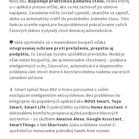
Nous B6Z
disponuje praktickou pamäťou stavu
, vďaka ktorej
si v aplikácii presne určíte, ako sa má zachovať po obnove
napájania. Zariadenie môže zostať vypnuté, okamžite sa zapnúť,
alebo sa automaticky vrátiť do posledného známeho stavu. Túto
funkciu oceníte najmä pre bezproblémové pokračovanie vašich
časových plánov a plynulý chod domácej automatizácie.
🛡️ Vaše spotrebiče sú v maximálnom bezpečí vďaka
i
ntegrovanej ochrane proti preťaženiu, prepätiu aj
podpätiu
, čo zaručuje vysoko spoľahlivú prevádzku. Modul je
však nielen bezpečný, ale aj mimoriadne všestranný – podpora
inteligentných scén, časovačov, automatizácií a skupinového
ovládania vám otvorí dvere k bezstarostnému riadeniu viacerých
zariadení súčasne.
📱 Smart spínač Nous B6Z si hravo porozumie s vaším
existujúcim inteligentným ekosystémom. Bez problémov ho
integrujete do populárnych aplikácií ako
NOUS Smart
,
Tuya
Smart
,
Smart Life
či pokročilého systému
Home Assistant
. K
dokonalému komfortu prispieva aj plná podpora hlasových
asistentov – so službami
Amazon Alexa
,
Google Assistant
,
SmartThings
a S
iri Shortcuts
získa ovládanie svetiel či
spotrebičov mimoriadne pohodlný hands-free rozmer.