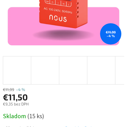
€11,99
–4 %
€11,99
–4 %
€11,50
€9,35 bez DPH
Jednotková
Skladom
(15 ks)
cena: