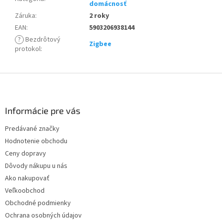
domácnosť
Záruka
:
2 roky
EAN
:
5903206938144
?
Bezdrôtový
Zigbee
protokol
:
Z
á
p
ä
Informácie pre vás
t
Predávané značky
i
Hodnotenie obchodu
e
Ceny dopravy
Dôvody nákupu u nás
Ako nakupovať
Veľkoobchod
Obchodné podmienky
Ochrana osobných údajov