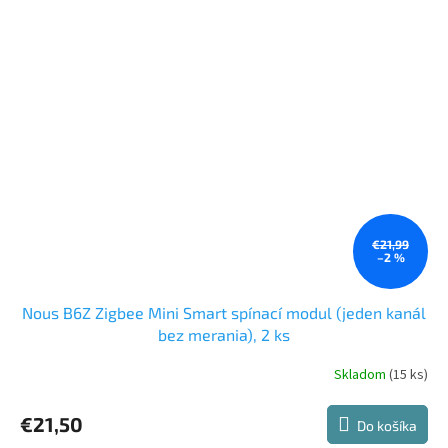
€21,99
–2 %
Nous B6Z Zigbee Mini Smart spínací modul (jeden kanál
bez merania), 2 ks
Skladom
(15 ks)
€21,50
Do košíka