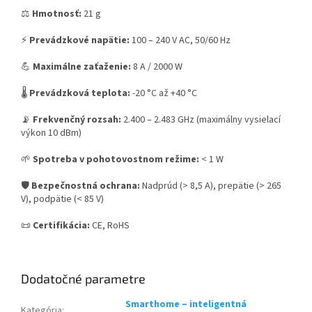
⚖️
Hmotnosť:
21 g
⚡
Prevádzkové napätie:
100 – 240 V AC, 50/60 Hz
💪
Maximálne zaťaženie:
8 A / 2000 W
🌡️
Prevádzková teplota:
-20 °C až +40 °C
📡
Frekvenčný rozsah:
2.400 – 2.483 GHz (maximálny vysielací
výkon 10 dBm)
🌱
Spotreba v pohotovostnom režime:
< 1 W
🛡️
Bezpečnostná ochrana:
Nadprúd (> 8,5 A), prepätie (> 265
V), podpätie (< 85 V)
📜
Certifikácia:
CE, RoHS
Dodatočné parametre
Smarthome – inteligentná
Kategória
: