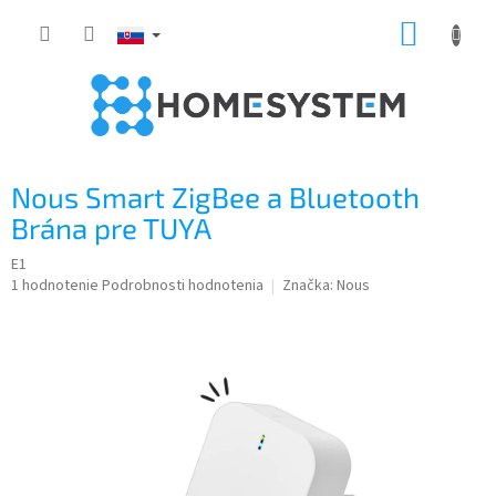
Prejsť
NÁKUP
na
obsah
KOŠÍK
Nous Smart ZigBee a Bluetooth
Brána pre TUYA
E1
Priemerné
1 hodnotenie
Podrobnosti hodnotenia
Značka:
Nous
hodnotenie
produktu
je
5,0
z
5
hviezdičiek.