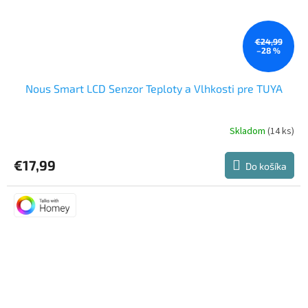
€24,99
–28 %
Nous Smart LCD Senzor Teploty a Vlhkosti pre TUYA
Skladom
(14 ks)
Priemerné
hodnotenie
produktu
€17,99
Do košíka
je
4,6
z
5
hviezdičiek.