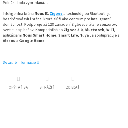
Položka bola vypredaná…
Inteligentná brána
Nous E1
Zigbee
s technológiou Bluetooth je
bezdrôtová WiFi brána, ktorá slúži ako centrum pre inteligentnú
domácnosť. Podporuje až 128 zariadení Zigbee, vrátane senzorov,
svetiel a spínačov. Kompatibilná so
Zigbee 3.0
,
Bluetooth
,
WiFi
,
aplikáciami
Nous Smart Home
,
Smart Life
,
Tuya
, a spolupracuje s
Alexou
a
Google Home
.
Detailné informácie
OPÝTAŤ SA
STRÁŽIŤ
ZDIEĽAŤ