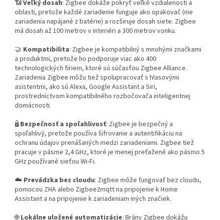
📶
Veľký dosah
: Zigbee dokáže pokryť veľké vzdialenosti a
oblasti, pretože každé zariadenie funguje ako opakovač (nie
zariadenia napájané z batérie) a rozširuje dosah siete. Zigbee
má dosah až 100 metrov v interiéri a 300 metrov vonku.
🤝
Kompatibilita
: Zigbee je kompatibilný s mnohými značkami
a produktmi, pretože ho podporuje viac ako 400
technologických firiem, ktoré sú súčasťou Zigbee Alliance.
Zariadenia Zigbee môžu tiež spolupracovať s hlasovými
asistentmi, ako sú Alexa, Google Assistant a Siri,
prostredníctvom kompatibilného rozbočovača inteligentnej
domácnosti.
🔒
Bezpečnosť a spoľahlivosť
: Zigbee je bezpečný a
spoľahlivý, pretože používa šifrovanie a autentifikáciu na
ochranu údajov prenášaných medzi zariadeniami. Zigbee tiež
pracuje v pásme 2,4 GHz, ktoré je menej preťažené ako pásmo 5
GHz používané sieťou Wi-Fi.
☁️
Prevádzka bez cloudu
: Zigbee môže fungovať bez cloudu,
pomocou ZHA alebo Zigbee2mqtt na pripojenie k Home
Assistant a na pripojenie k zariadeniam iných značiek.
🌐
Lokálne uložené automatizácie
: Brány Zigbee dokážu