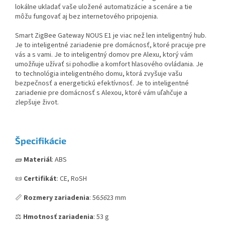
lokálne ukladať vaše uložené automatizácie a scenáre a tie
môžu fungovať aj bez internetového pripojenia.
Smart ZigBee Gateway NOUS E1 je viac než len inteligentný hub.
Je to inteligentné zariadenie pre domácnosť, ktoré pracuje pre
vás a s vami. Je to inteligentný domov pre Alexu, ktorý vám
umožňuje užívať si pohodlie a komfort hlasového ovládania. Je
to technológia inteligentného domu, ktorá zvyšuje vašu
bezpečnosť a energetickú efektívnosť. Je to inteligentné
zariadenie pre domácnosť s Alexou, ktoré vám uľahčuje a
zlepšuje život.
Špecifikácie
🧱
Materiál
: ABS
📜
Certifikát
: CE, RoSH
📏
Rozmery zariadenia
: 56
56
23 mm
⚖️
Hmotnosť zariadenia
: 53 g