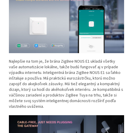
Najlepšie na tom je, že brána ZigBee NOUS E1 ukladá všetky
vaše automatizácie lokálne, takže budú fungovať aj v prípade
výpadku internetu. Inteligentná brána ZigBee NOUS E1 sa ľahko
inštaluje a používa. Má praktickú eurozástrčku, ktorú možno
zapojiť do akejkoľvek zásuvky. Má tiež elegantný a kompaktný
dizajn, ktorý sa hodí do akéhokoľvek interiéru. Je kompatibilná s
väčšinou zariadení a produktov ZigBee Tuya na trhu, takže si
môžete svoj systém inteligentnej domácnosti rozšíriť podľa
vlastného uváženia.