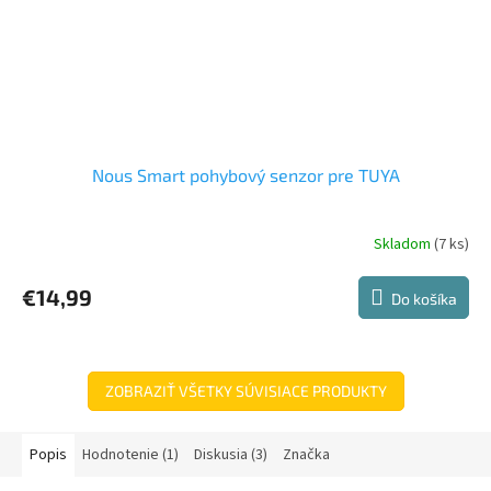
Nous Smart pohybový senzor pre TUYA
Skladom
(7 ks)
Priemerné
hodnotenie
produktu
€14,99
Do košíka
je
4,5
z
5
hviezdičiek.
ZOBRAZIŤ VŠETKY SÚVISIACE PRODUKTY
Popis
Hodnotenie (1)
Diskusia (3)
Značka