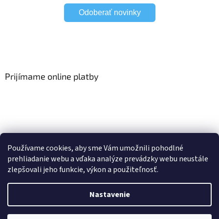
Odoberať novinky
Prijímame online platby
Viac o Smart Home
I Elektrické garniže
Používame cookies, aby sme Vám umožnili pohodlné
prehliadanie webu a vďaka analýze prevádzky webu neustále
zlepšovali jeho funkcie, výkon a použiteľnosť.
Vytvoril Shoptet
Nastavenie
Copyright 2026
HomeSystem.sk
. Všetky práva vyhradené.
Upraviť