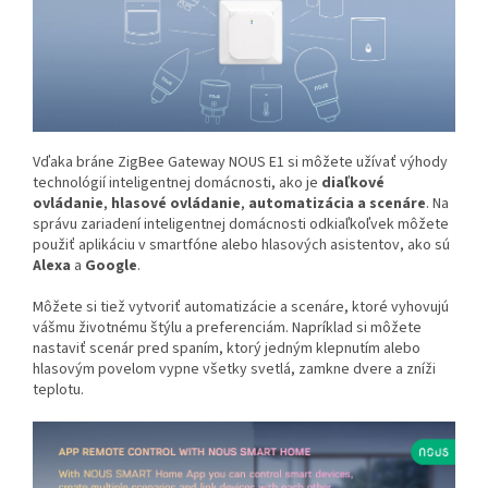
Vďaka bráne ZigBee Gateway NOUS E1 si môžete užívať výhody
technológií inteligentnej domácnosti, ako je
diaľkové
ovládanie
,
hlasové ovládanie
,
automatizácia
a scenáre
. Na
správu zariadení inteligentnej domácnosti odkiaľkoľvek môžete
použiť aplikáciu v smartfóne alebo hlasových asistentov, ako sú
Alexa
a
Google
.
Môžete si tiež vytvoriť automatizácie a scenáre, ktoré vyhovujú
vášmu životnému štýlu a preferenciám. Napríklad si môžete
nastaviť scenár pred spaním, ktorý jedným klepnutím alebo
hlasovým povelom vypne všetky svetlá, zamkne dvere a zníži
teplotu.