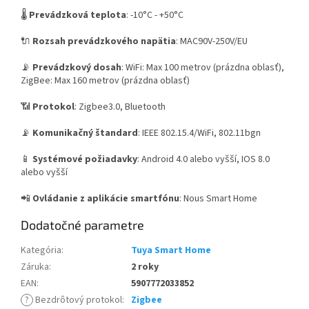
🌡️
Prevádzková teplota
: -10°C - +50°C
🔌
Rozsah prevádzkového napätia
: MAC90V-250V/EU
📡
Prevádzkový dosah
: WiFi: Max 100 metrov (prázdna oblasť),
ZigBee: Max 160 metrov (prázdna oblasť)
📶
Protokol
: Zigbee3.0, Bluetooth
📡
Komunikačný štandard
: IEEE 802.15.4/WiFi, 802.11bgn
📱
Systémové požiadavky
: Android 4.0 alebo vyšší, IOS 8.0
alebo vyšší
📲
Ovládanie z aplikácie smartfónu
: Nous Smart Home
Dodatočné parametre
Kategória
:
Tuya Smart Home
Záruka
:
2 roky
EAN
:
5907772033852
?
Bezdrôtový protokol
:
Zigbee