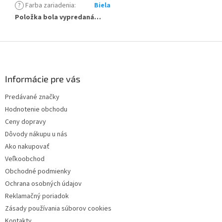
?
Farba zariadenia
:
Biela
Položka bola vypredaná…
Z
á
p
ä
Informácie pre vás
t
Predávané značky
i
Hodnotenie obchodu
e
Ceny dopravy
Dôvody nákupu u nás
Ako nakupovať
Veľkoobchod
Obchodné podmienky
Ochrana osobných údajov
Reklamačný poriadok
Zásady používania súborov cookies
Kontakty