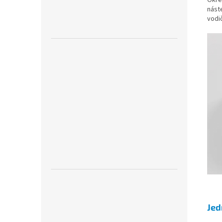
náste
vodič
Jed