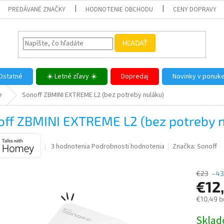
PREDÁVANÉ ZNAČKY
HODNOTENIE OBCHODU
CENY DOPRAVY
HĽADAŤ
Ostatné
☀️ Letné zľavy ☀️
Dopredaj
Novinky v ponuk
e
Sonoff ZBMINI EXTREME L2 (bez potreby nuláku)
off ZBMINI EXTREME L2 (bez potreby n
Priemerné
3 hodnotenia
Podrobnosti hodnotenia
Značka:
Sonoff
hodnotenie
produktu
€23
–43
je
€12
5,0
z
€10,49 b
5
hviezdičiek.
Jednotk
Skla
cena: