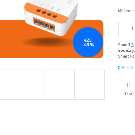
Môžeme d
€23
–43 %
Sonoff
Z
vodiča
j
Smart Ho
Detailné 
TLAČ