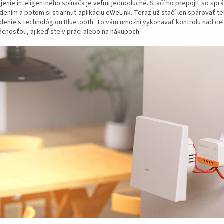
ojenie inteligentného spínača je veľmi jednoduché. Stačí ho prepojiť so sp
dením a potom si stiahnuť aplikáciu eWeLink. Teraz už stačí len spárovať te
adenie s technológiou Bluetooth. To vám umožní vykonávať kontrolu nad ce
cnosťou, aj keď ste v práci alebo na nákupoch.