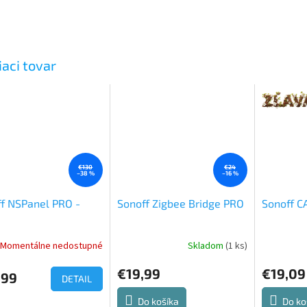
iaci tovar
€130
€24
–38 %
–16 %
f NSPanel PRO -
Sonoff Zigbee Bridge PRO
Sonoff C
Momentálne nedostupné
Skladom
(1 ks)
Priemerné
hodnotenie
€19,99
€19,09
produktu
,99
DETAIL
je
4,9
Do košíka
Do ko