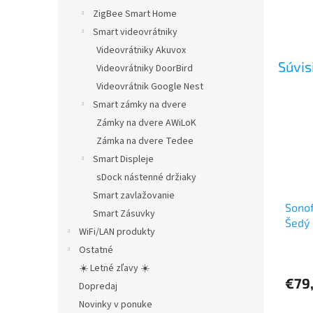
ZigBee Smart Home
Smart videovrátniky
Videovrátniky Akuvox
Súvis
Videovrátniky DoorBird
Videovrátnik Google Nest
Smart zámky na dvere
Zámky na dvere AWiLoK
Zámka na dvere Tedee
Smart Displeje
sDock nástenné držiaky
Smart zavlažovanie
Sonof
Smart Zásuvky
Šedý
WiFi/LAN produkty
Ostatné
☀️ Letné zľavy ☀️
€79
Dopredaj
Novinky v ponuke