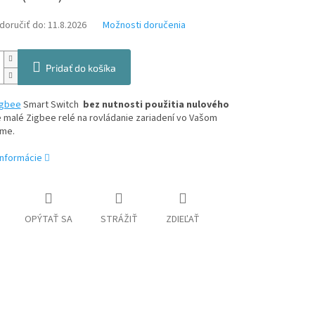
oručiť do:
11.8.2026
Možnosti doručenia
Pridať do košíka
igbee
Smart Switch
bez nutnosti použitia nulového
e malé Zigbee relé na rovládanie zariadení vo Vašom
me.
informácie
OPÝTAŤ SA
STRÁŽIŤ
ZDIEĽAŤ