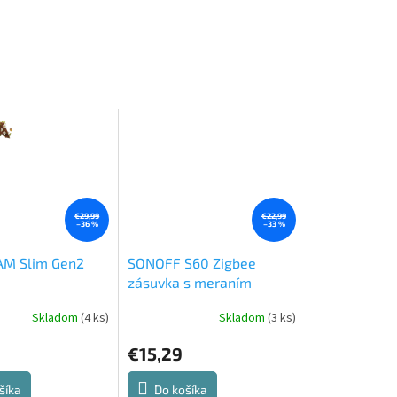
€29,99
€22,99
–36 %
–33 %
AM Slim Gen2
SONOFF S60 Zigbee
zásuvka s meraním
spotreby
Skladom
(4 ks)
Skladom
(3 ks)
€15,29
šíka
Do košíka