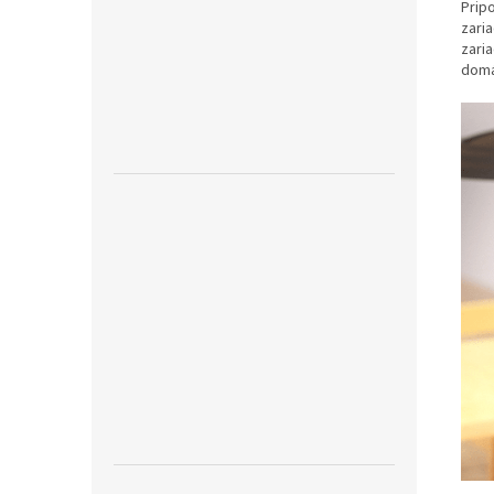
Prip
zaria
zari
domá