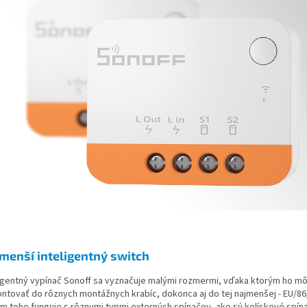
menší inteligentný switch
ligentný vypínač Sonoff sa vyznačuje malými rozmermi, vďaka ktorým ho m
ntovať do rôznych montážnych krabíc, dokonca aj do tej najmenšej - EU/86
m toho funguje s rôznymi typmi externých spínačov, ako sú kolískové spín