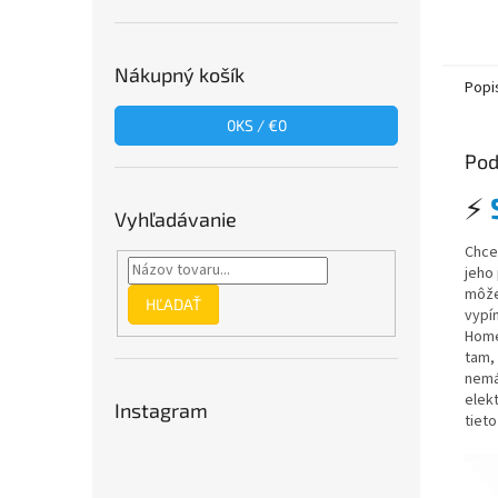
Nákupný košík
Popi
0
KS /
€0
Pod
⚡️
Vyhľadávanie
Chce
jeho
môže
HĽADAŤ
vypí
Home
tam,
nem
elek
Instagram
tieto