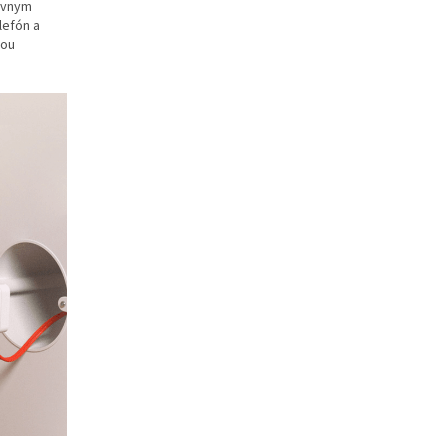
rávnym
lefón a
lou