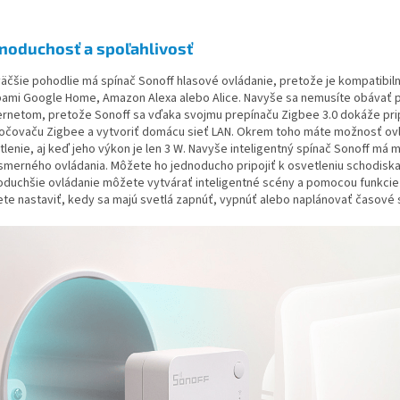
noduchosť a spoľahlivosť
väčšie pohodlie má spínač Sonoff hlasové ovládanie, pretože je kompatibil
bami Google Home, Amazon Alexa alebo Alice. Navyše sa nemusíte obávať
ternetom, pretože Sonoff sa vďaka svojmu prepínaču Zigbee 3.0 dokáže prip
očovaču Zigbee a vytvoriť domácu sieť LAN. Okrem toho máte možnosť ov
tlenie, aj keď jeho výkon je len 3 W. Navyše inteligentný spínač Sonoff má
smerného ovládania. Môžete ho jednoducho pripojiť k osvetleniu schodiska
oduchšie ovládanie môžete vytvárať inteligentné scény a pomocou funkci
te nastaviť, kedy sa majú svetlá zapnúť, vypnúť alebo naplánovať časové 