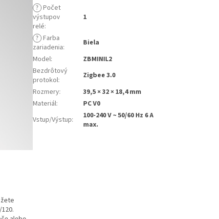
?
Počet
výstupov
1
relé
:
?
Farba
Biela
zariadenia
:
Model
:
ZBMINIL2
Bezdrôtový
Zigbee 3.0
protokol
:
Rozmery
:
39,5 × 32 × 18,4 mm
Materiál
:
PC V0
100-240 V ~ 50/60 Hz 6 A
Vstup/Výstup
:
max.
ôžete
/120.
ače alebo