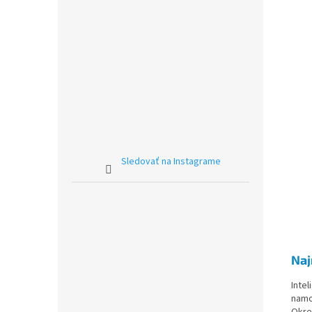
Sledovať na Instagrame
Naj
Inte
namo
Okre