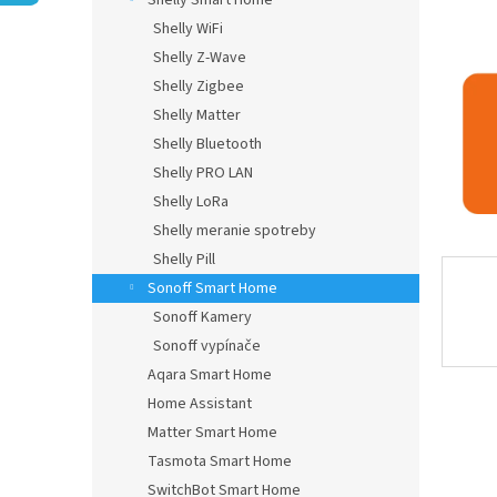
Shelly Smart Home
Shelly WiFi
Shelly Z-Wave
Shelly Zigbee
Shelly Matter
Shelly Bluetooth
Shelly PRO LAN
Shelly LoRa
Shelly meranie spotreby
Shelly Pill
Sonoff Smart Home
Sonoff Kamery
Sonoff vypínače
Aqara Smart Home
Home Assistant
Matter Smart Home
Tasmota Smart Home
SwitchBot Smart Home