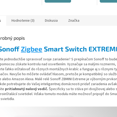
z
5
hviezdičiek.
s
Hodnotenie (3)
Diskusia
Značka
robný popis
Sonoff
Zigbee
Smart Switch EXTREM
te jednoduchšie spravovať svoje zariadenie? S prepínačom Sonoff to bud
 pomocou získate kontrolu nad osvetlením. Vyznačuje sa malými rozmermi,
te ľahko inštalovať do rôznych montážnych krabíc a funguje aj s rôznymi t
načov. Navyše ho môžete ovládať hlasom, pretože je kompatibilný so služ
 alebo Amazon Alexa. Malé relé Sonoff ZBMINI Extreme je výborným prvk
 kde potrebujete do Vašej inteligentnej domácnosti pridať zariadenia avšak
áte
pritiahnutý nulový vodič.
Špecificky sa to stáva pri dvojžiovej alebo 
troinštalácií svietidiel. Vďaka tomuto modulu máte možnosť pripojiť do Sma
 svietidla.