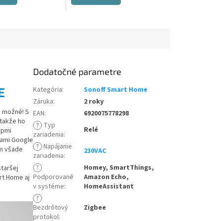
Dodatočné parametre
E
Kategória
:
Sonoff Smart Home
Záruka
:
2 roky
e možné! S
EAN
:
6920075778298
 takže ho
?
Typ
Relé
ypmi
zariadenia
:
bami Google
?
Napájanie
om všade
230VAC
zariadenia
:
?
Homey, SmartThings,
staršej
Podporované
Amazon Echo,
rt Home aj
v systéme
:
HomeAssistant
?
Bezdrôtový
Zigbee
protokol
: