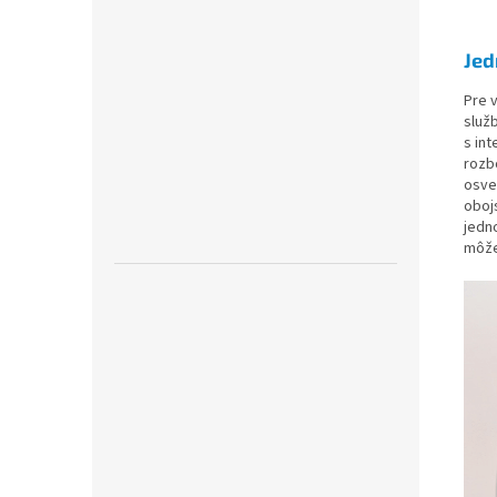
Jed
Pre 
služ
s in
rozb
osve
oboj
jedn
môže