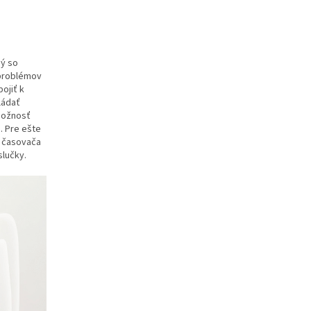
ný so
 problémov
ojiť k
ládať
 možnosť
. Pre ešte
e časovača
slučky.