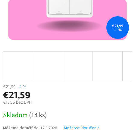
€21,99
–1 %
€21,99
–1 %
€21,59
€17,55 bez DPH
Jednotková
Skladom
(14 ks)
cena:
Môžeme doručiť do:
12.8.2026
Možnosti doručenia