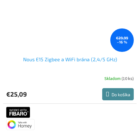
€29,99
–16 %
Nous E15 Zigbee a WiFi brána (2,4/5 GHz)
Skladom
(10 ks)
€25,09
Do košíka