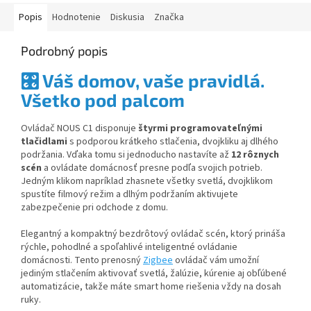
Popis
Hodnotenie
Diskusia
Značka
Podrobný popis
🎛️ Váš domov, vaše pravidlá.
Všetko pod palcom
Ovládač NOUS C1 disponuje
štyrmi programovateľnými
tlačidlami
s podporou krátkeho stlačenia, dvojkliku aj dlhého
podržania. Vďaka tomu si jednoducho nastavíte až
12 rôznych
scén
a ovládate domácnosť presne podľa svojich potrieb.
Jedným klikom napríklad zhasnete všetky svetlá, dvojklikom
spustíte filmový režim a dlhým podržaním aktivujete
zabezpečenie pri odchode z domu.
Elegantný a kompaktný bezdrôtový ovládač scén, ktorý prináša
rýchle, pohodlné a spoľahlivé inteligentné ovládanie
domácnosti. Tento prenosný
Zigbee
ovládač vám umožní
jediným stlačením aktivovať svetlá, žalúzie, kúrenie aj obľúbené
automatizácie, takže máte smart home riešenia vždy na dosah
ruky.