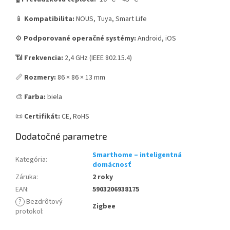
📱
Kompatibilita:
NOUS, Tuya, Smart Life
⚙️
Podporované operačné systémy:
Android, iOS
📶
Frekvencia:
2,4 GHz (IEEE 802.15.4)
📏
Rozmery:
86 × 86 × 13 mm
🎨
Farba:
biela
📜
Certifikát:
CE, RoHS
Dodatočné parametre
Smarthome – inteligentná
Kategória
:
domácnosť
Záruka
:
2 roky
EAN
:
5903206938175
?
Bezdrôtový
Zigbee
protokol
: