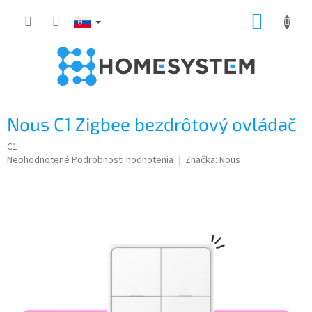
Prejsť
NÁKUP
na
obsah
KOŠÍK
Nous C1 Zigbee bezdrôtový ovládač
C1
Priemerné
Neohodnotené
Podrobnosti hodnotenia
Značka:
Nous
hodnotenie
produktu
je
0,0
z
5
hviezdičiek.