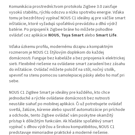
Komunikácia prostredníctvom protokolu Zigbee 3.0 zaisťuje
vysokú stabilitu, rýchlu odozvu a nízku spotrebu energie. Vďaka
tomu je bezdrôtový vypínač NOUS C1 ideálny aj pre väčšie smart
inštalácie, ktoré vyžadujú spoľahlivú prevádzku a dlhú výdrž
batérie. Po pripojení k Zigbee bráne ho môžete pohodlne
ovládať cez aplikácie
NOUS
,
Tuya Smart
alebo
Smart Life
.
Vďaka úzkemu profilu, modernému dizajnu a kompaktným
rozmerom je NOUS C1 štýlovým doplnkom do každej
domácnosti.
Funguje bez kabeláže a bez pripojenia k elektrickej
sieti. Flexibilné riešenie na ovládanie smart zariadení bez zásahu
do inštalácie.
Ovládač môžete položiť na stôl, nočný stolík,
upevniť na stenu pomocou samolepiacej pásky alebo ho mať pri
sebe.
NOUS C1 ZigBee Smart je ideálny pre každého, kto chce
jednoduché a rýchle ovládanie domácnosti bez nutnosti
neustále siahať po mobilnej aplikácii. Či už potrebujete ovládať
svetlá, žalúzie, kúrenie alebo spustiť automatizácie pri príchode
a odchode, tento Zigbee ovládač vám poskytne okamžitý
prístup k dôležitým funkciám. Ak hľadáte spoľahlivý smart
vypínač s dlhou výdržou a širokou kompatibilitou, NOUS C1
predstavuje mimoriadne praktické a moderné riešenie.