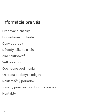
Z
á
p
ä
Informácie pre vás
t
Predávané značky
i
Hodnotenie obchodu
e
Ceny dopravy
Dôvody nákupu u nás
Ako nakupovať
Veľkoobchod
Obchodné podmienky
Ochrana osobných údajov
Reklamačný poriadok
Zásady používania súborov cookies
Kontakty