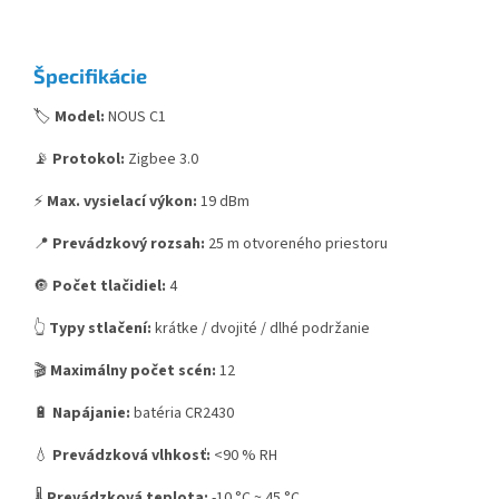
Šp
ecifiká
c
ie
🏷️
Model:
NOUS C1
📡
Protokol:
Zigbee 3.0
⚡
Max. vysielací výkon:
19 dBm
📍
Prevádzkový rozsah:
25 m otvoreného priestoru
🔘
Počet tlačidiel:
4
👆
Typy stlačení:
krátke / dvojité / dlhé podržanie
🎬
Maximálny počet scén:
12
🔋
Napájanie:
batéria CR2430
💧
Prevádzková vlhkosť:
<90 % RH
🌡️
Prevádzková teplota:
-10 °C ~ 45 °C