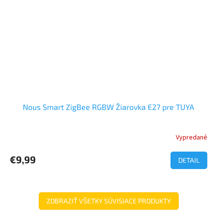
Nous Smart ZigBee RGBW Žiarovka E27 pre TUYA
Vypredané
Priemerné
hodnotenie
produktu
€9,99
DETAIL
je
5,0
z
5
ZOBRAZIŤ VŠETKY SÚVISIACE PRODUKTY
hviezdičiek.