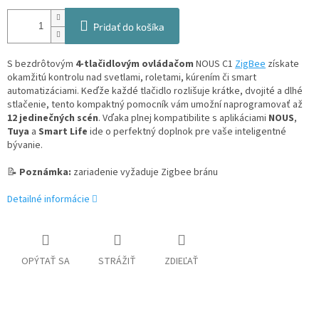
Pridať do košíka
S bezdrôtovým
4-tlačidlovým ovládačom
NOUS C1
ZigBee
získate
okamžitú kontrolu nad svetlami, roletami, kúrením či smart
automatizáciami. Keďže každé tlačidlo rozlišuje krátke, dvojité a dlhé
stlačenie, tento kompaktný pomocník vám umožní naprogramovať až
12 jedinečných scén
. Vďaka plnej kompatibilite s aplikáciami
NOUS
,
Tuya
a
Smart Life
ide o perfektný doplnok pre vaše inteligentné
bývanie.
📝
Poznámka:
zariadenie vyžaduje Zigbee bránu
Detailné informácie
OPÝTAŤ SA
STRÁŽIŤ
ZDIEĽAŤ