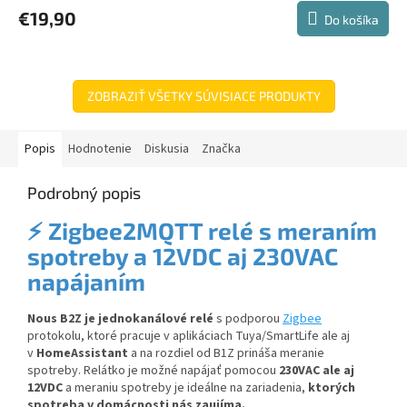
€19,90
Do košíka
ZOBRAZIŤ VŠETKY SÚVISIACE PRODUKTY
Popis
Hodnotenie
Diskusia
Značka
Podrobný popis
⚡
Zigbee2MQTT relé s meraním
spotreby a 12VDC aj 230VAC
napájaním
Nous B2Z je jednokanálové relé
s podporou
Zigbee
protokolu, ktoré pracuje v aplikáciach Tuya/SmartLife ale aj
v
HomeAssistant
a na rozdiel od B1Z prináša meranie
spotreby.
Relátko je možné napájať pomocou
230VAC ale aj
12VDC
a meraniu spotreby je ideálne na zariadenia,
ktorých
spotreba v domácnosti nás zaujíma.