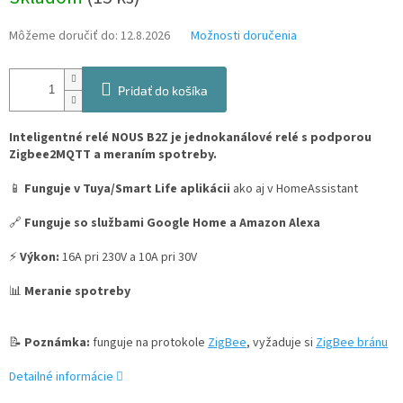
cena:
Môžeme doručiť do:
12.8.2026
Možnosti doručenia
Pridať do košíka
Inteligentné relé NOUS B2Z je jednokanálové relé s podporou
Zigbee2MQTT a meraním spotreby.
📱
Funguje v Tuya/Smart Life aplikácii
ako aj v HomeAssistant
🔗
Funguje so službami Google Home a Amazon Alexa
⚡
Výkon:
16A pri 230V a 10A pri 30V
📊
Meranie spotreby
📝
Poznámka:
funguje na protokole
ZigBee
, vyžaduje si
ZigBee bránu
Detailné informácie