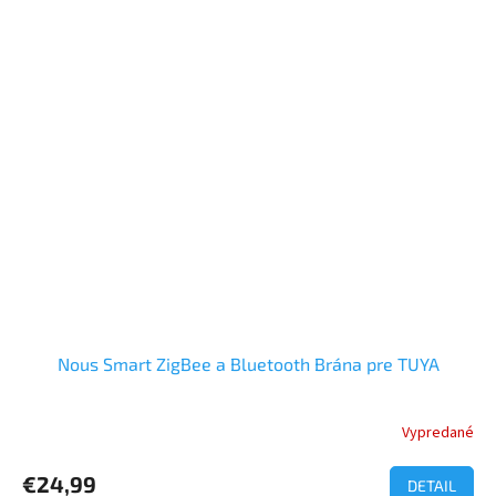
Nous Smart ZigBee a Bluetooth Brána pre TUYA
Vypredané
Priemerné
hodnotenie
produktu
€24,99
DETAIL