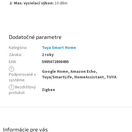
📡
Max. vysielací výkon:
10 dBm
Dodatočné parametre
Kategória
:
Tuya Smart Home
Záruka
:
2 roky
EAN
:
5905072800495
?
Google Home, Amazon Echo,
Podporované v
Tuya/SmartLife, HomeAssistant, TUYA
systéme
:
?
Bezdrôtový
Zigbee
protokol
:
Z
á
p
ä
Informácie pre vás