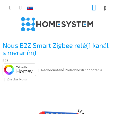
Prejsť
NÁKUP
na
obsah
KOŠÍK
Nous B2Z Smart Zigbee relé(1 kanál
s meraním)
B2Z
Priemerné
Neohodnotené
Podrobnosti hodnotenia
hodnotenie
Značka:
Nous
produktu
je
0,0
z
5
hviezdičiek.