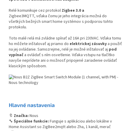
Relé komunikuje cez protokol
Zigbee 3.0 a
Zigbee3MQTT,
vďaka čomu je jeho integrácia možná do
všetkých bežných smart home systémov s podporou tohto
protokolu.
Toto malé relá má zvládne spínať až 16A pri 230VAC. Vďaka tomu
ho môžete inštalovať aj priamo do
elektrickej zásuvky
a použiť
na jej ovládanie. Samozrejme, relé je možné inštalovať aj
pod
vypínač
a ovládať s ním osvetlenie. Vďaka vstupu na tlačítko
navyše neprídete ani o možnosť pripojené zariadenie ovládať
klasickým spôsobom.
Hlavné nastavenia
🔖
Značka:
Nous
🔧
Špeciálne funkcie:
Funguje s aplikáciou alebo lokálne v
Home Assistant so ZigBee2mqtt alebo Zha, 1 kanál, merač