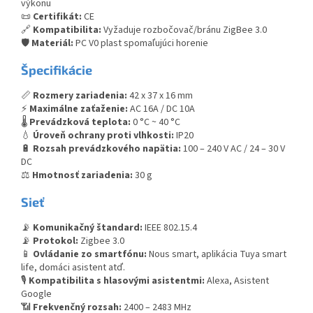
výkonu
📜
Certifikát:
CE
🔗
Kompatibilita:
Vyžaduje rozbočovač/bránu ZigBee 3.0
🛡️
Materiál:
PC V0 plast spomaľujúci horenie
Špecifikácie
📏
Rozmery zariadenia:
42 x 37 x 16 mm
⚡
Maximálne zaťaženie:
AC 16A / DC 10A
🌡️
Prevádzková teplota:
0 °C ~ 40 °C
💧
Úroveň ochrany proti vlhkosti:
IP20
🔋
Rozsah prevádzkového napätia:
100 – 240 V AC / 24 – 30 V
DC
⚖️
Hmotnosť zariadenia:
30 g
Sieť
📡
Komunikačný štandard:
IEEE 802.15.4
📡
Protokol:
Zigbee 3.0
📱
Ovládanie zo smartfónu:
Nous smart, aplikácia Tuya smart
life, domáci asistent atď.
🎙️
Kompatibilita s hlasovými asistentmi:
Alexa, Asistent
Google
📶
Frekvenčný rozsah:
2400 – 2483 MHz