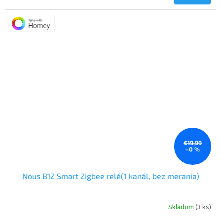
je
5,0
z
5
hviezdičiek.
€19,99
–0 %
Nous B1Z Smart Zigbee relé(1 kanál, bez merania)
Skladom
(3 ks)