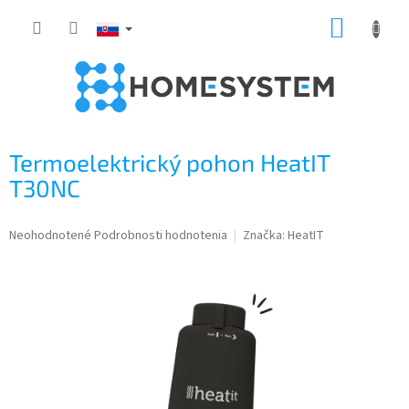
Prejsť
NÁKUP
na
obsah
KOŠÍK
Termoelektrický pohon HeatIT
T30NC
Priemerné
Neohodnotené
Podrobnosti hodnotenia
Značka:
HeatIT
hodnotenie
produktu
je
0,0
z
5
hviezdičiek.