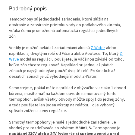
Podrobný popis
Temopohony sú jednoduché zariadenia, ktoré slúžia na
otváranie a zatváranie prietoku vody do podlahového kúrenia,
vďaka čomu je umožnená automatická regulácia jednotlivých
zón.
Ventily je možné ovládať zariadeniami ako sú
Z-Water
alebo
napríklad aj dvojitými relé od Fibara alebo Aeotecu. To, ktorý
Z-
Wave
modul na reguláciu použijete, je väčšinou závislé od toho,
koľko zón chcete regulovať. Napríklad pri jednej až piatich
zónach je najvýhodnejšie použiť dvojité relé. Pri šiestich až
desiatich zónach je už výhodnejší modul Z-Water.
Samozrejme, pokiaľ máte napríklad v obývačke viac ako 1 obvod
kúrenia, musíte mať na každom obvode namontovaný tento
termopohon, avšak všetky obvody môžte spojiť do jednej zóny,
a teda použijete len jeden výstup na relátku. To je výborný
spôsob zníženia ceny regulácie.
Samotný termopohony je malé a jednoduché zariadenie. Je
vhodný pre rozdeľovače so závitom
M30x1,5.
Termopohon je
napájaný 230V alebo 24V (vyberte si správnu verziu pred