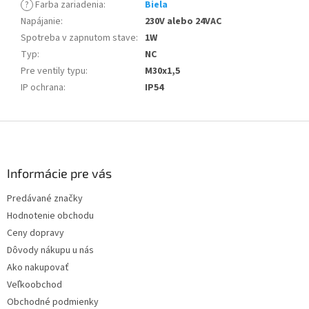
?
Farba zariadenia
:
Biela
Napájanie
:
230V alebo 24VAC
Spotreba v zapnutom stave
:
1W
Typ
:
NC
Pre ventily typu
:
M30x1,5
IP ochrana
:
IP54
Z
á
p
ä
Informácie pre vás
t
Predávané značky
i
Hodnotenie obchodu
e
Ceny dopravy
Dôvody nákupu u nás
Ako nakupovať
Veľkoobchod
Obchodné podmienky