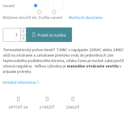
Variant
Môžeme doručiť do:
Zvoľte variant
Možnosti doručenia
Pridať do košíka
Termoelektrický pohon HeatIT T30NC s napájaním 230VAC alebo 24VDC
slúži na otváranie a zatváranie prietoku vody do jednotlivých zón
teplovodného podlahového kúrenia, vďaka čomu je možné zabezpečiť
zónovú reguláciu. Veľkou výhodou je
manuálne otváranie ventilu
v
prípade potreby.
Detailné informácie
OPÝTAŤ SA
STRÁŽIŤ
ZDIEĽAŤ