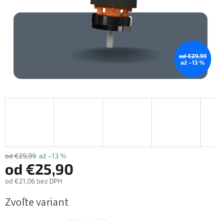
od €29,99
až –13 %
od €29,99
až –13 %
od
€25,90
od
€21,06
bez DPH
Jednotková
Zvoľte variant
cena: