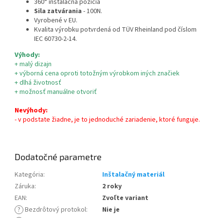
360° inštalačná pozícia
Sila zatvárania
- 100N.
Vyrobené v EU.
Kvalita výrobku potvrdená od TÜV Rheinland pod číslom
IEC 60730-2-14.
Výhody:
+ malý dizajn
+ výborná cena oproti totožným výrobkom iných značiek
+ dlhá životnosť
+ možnosť manuálne otvoriť
Nevýhody:
- v podstate žiadne, je to jednoduché zariadenie, ktoré funguje.
Dodatočné parametre
Kategória
:
Inštalačný materiál
Záruka
:
2 roky
EAN
:
Zvoľte variant
?
Bezdrôtový protokol
:
Nie je