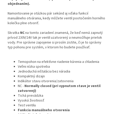
objednaním).
Namontovanie je otázkou pár sekúnd aj vďaka funkcií
manuálneho otvárania, kedy môžete ventil pootočením horného
kolečka plne otvoriť.
Skratka
NC
na tomto zariadení znamená, že keď nemá zapnutý
prívod 230V/24V tak je ventil uzatvorený a neumožňuje prietok
vody. Pre správne zapojenie si prosím zistite, či je to správny
typ pohonu pre systém, v ktorom ho budete používať.
Temopohon na efektívne riadenie kúrenia a chladenia
Veľmi nízka spotreba
Jednoduchá inštalácia bez náradia
Kompaktný dizajn
Indikátor stavu otvorenia/zatovrenia
NC -
Normally closed (pri vypnutom stave je ventil
zatvorený)
Tichá prevádzka
Vysoká životnosť
Test ventilu
Funkcia manuálneho otvorenia