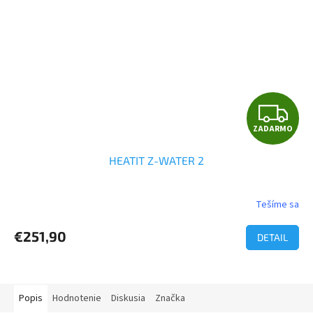
Z
ZADARMO
A
HEATIT Z-WATER 2
D
A
Tešíme sa
R
€251,90
DETAIL
M
O
Popis
Hodnotenie
Diskusia
Značka