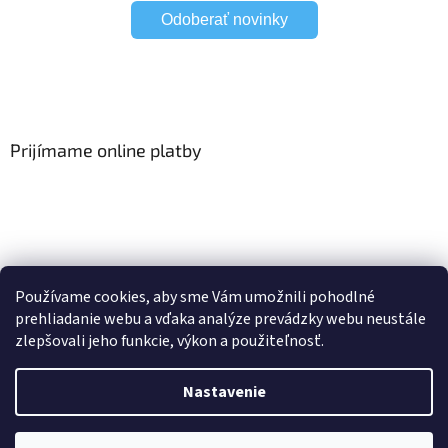
Odoberať novinky
Prijímame online platby
Viac o Smart Home
I Elektrické garniže
Používame cookies, aby sme Vám umožnili pohodlné
prehliadanie webu a vďaka analýze prevádzky webu neustále
zlepšovali jeho funkcie, výkon a použiteľnosť.
Vytvoril Shoptet
Nastavenie
Copyright 2026
HomeSystem.sk
. Všetky práva vyhradené.
Upraviť