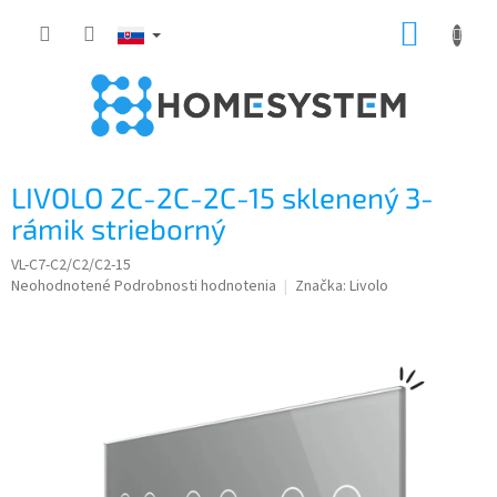
Prejsť
NÁKUP
na
obsah
KOŠÍK
LIVOLO 2C-2C-2C-15 sklenený 3-
rámik strieborný
VL-C7-C2/C2/C2-15
Priemerné
Neohodnotené
Podrobnosti hodnotenia
Značka:
Livolo
hodnotenie
produktu
je
0,0
z
5
hviezdičiek.