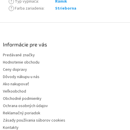
?
Typ vypínača
:
Rámik
?
Farba zariadenia
:
Strieborna
Z
á
p
ä
Informácie pre vás
t
Predávané značky
i
Hodnotenie obchodu
e
Ceny dopravy
Dôvody nákupu u nás
Ako nakupovať
Veľkoobchod
Obchodné podmienky
Ochrana osobných údajov
Reklamačný poriadok
Zásady používania súborov cookies
Kontakty