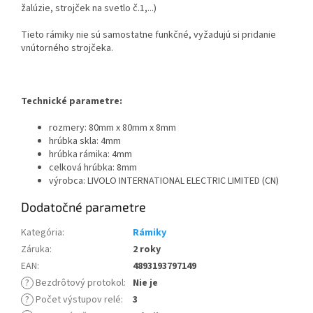
žalúzie, strojček na svetlo č.1,...)
Tieto rámiky nie sú samostatne funkčné, vyžadujú si pridanie
vnútorného strojčeka.
Technické parametre:
rozmery: 80mm x 80mm x 8mm
hrúbka skla: 4mm
hrúbka rámika: 4mm
celková hrúbka: 8mm
výrobca: LIVOLO INTERNATIONAL ELECTRIC LIMITED (CN)
Dodatočné parametre
Kategória
:
Rámiky
Záruka
:
2 roky
EAN
:
4893193797149
?
Bezdrôtový protokol
:
Nie je
?
Počet výstupov relé
:
3