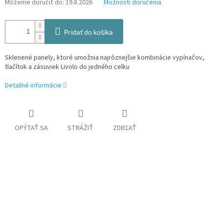
Môžeme doručiť do:
19.8.2026
Možnosti doručenia
Pridať do košíka
Sklenené panely, ktoré umožnia najrôznejšie kombinácie vypínačov,
tlačítok a zásuviek Livolo do jedného celku
Detailné informácie
OPÝTAŤ SA
STRÁŽIŤ
ZDIEĽAŤ