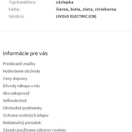
Typ konektora
:
záslepka
Farba
:
čierna, biela, zlata, strieborna
Výrobca
:
LIVOLO ELECTRIC (CN)
Z
á
p
ä
Informácie pre vás
t
Predávané značky
i
Hodnotenie obchodu
e
Ceny dopravy
Dôvody nákupu u nás
Ako nakupovať
Veľkoobchod
Obchodné podmienky
Ochrana osobných údajov
Reklamačný poriadok
Zásady používania súborov cookies