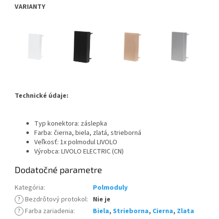
VARIANTY
Technické údaje:
Typ konektora: záslepka
Farba: čierna, biela, zlatá, strieborná
Veľkosť: 1x polmodul LIVOLO
Výrobca: LIVOLO ELECTRIC (CN)
Dodatočné parametre
Kategória
:
Polmoduly
?
Bezdrôtový protokol
:
Nie je
?
Farba zariadenia
:
Biela
,
Strieborna
,
Cierna
,
Zlata