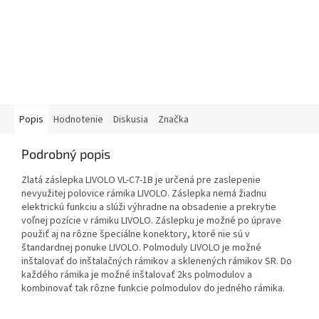
Popis
Hodnotenie
Diskusia
Značka
Podrobný popis
Zlatá záslepka LIVOLO VL-C7-1B je určená pre zaslepenie
nevyužitej polovice rámika LIVOLO. Záslepka nemá žiadnu
elektrickú funkciu a slúži výhradne na obsadenie a prekrytie
voľnej pozície v rámiku LIVOLO. Záslepku je možné po úprave
použiť aj na rôzne špeciálne konektory, ktoré nie sú v
štandardnej ponuke LIVOLO. Polmoduly LIVOLO je možné
inštalovať do inštalačných rámikov a sklenených rámikov SR. Do
každého rámika je možné inštalovať 2ks polmodulov a
kombinovať tak rôzne funkcie polmodulov do jedného rámika.