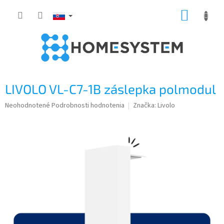
Prejsť
NÁKUP
na
obsah
KOŠÍK
LIVOLO VL-C7-1B záslepka polmodul
Priemerné
Neohodnotené
Podrobnosti hodnotenia
Značka:
Livolo
hodnotenie
produktu
je
0,0
z
5
hviezdičiek.