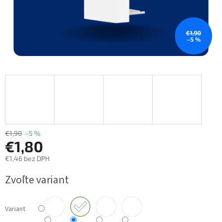
€1,90
–5 %
€1,90
–5 %
€1,80
€1,46 bez DPH
Jednotková
Zvoľte variant
cena:
Variant