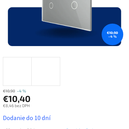
€10,90
–4 %
€10,90
–4 %
€10,40
€8,46 bez DPH
Jednotková
Dodanie do 10 dní
cena: