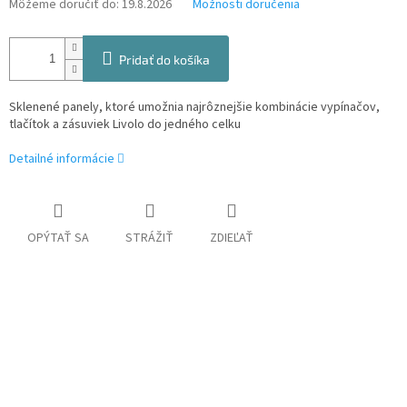
Môžeme doručiť do:
19.8.2026
Možnosti doručenia
Pridať do košíka
Sklenené panely, ktoré umožnia najrôznejšie kombinácie vypínačov,
tlačítok a zásuviek Livolo do jedného celku
Detailné informácie
OPÝTAŤ SA
STRÁŽIŤ
ZDIEĽAŤ