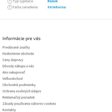
?
Typ vypínača
:
Rámik
?
Farba zariadenia
:
Strieborna
Z
á
p
ä
Informácie pre vás
t
Predávané značky
i
Hodnotenie obchodu
e
Ceny dopravy
Dôvody nákupu u nás
Ako nakupovať
Veľkoobchod
Obchodné podmienky
Ochrana osobných údajov
Reklamačný poriadok
Zásady používania súborov cookies
Kontakty