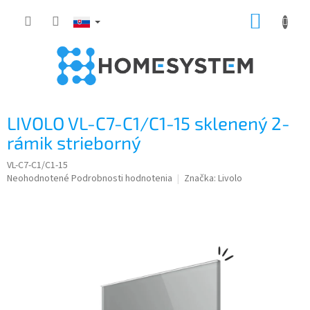
Prejsť
NÁKUP
na
obsah
KOŠÍK
LIVOLO VL-C7-C1/C1-15 sklenený 2-
rámik strieborný
VL-C7-C1/C1-15
Priemerné
Neohodnotené
Podrobnosti hodnotenia
Značka:
Livolo
hodnotenie
produktu
je
0,0
z
5
hviezdičiek.