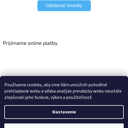
Odoberať novinky
Prijímame online platby
Viac o Smart Home
I Elektrické garniže
Používame cookies, aby sme Vám umožnili pohodlné
prehliadanie webu a vďaka analýze prevádzky webu neustále
zlepšovali jeho funkcie, výkon a použiteľnosť.
Vytvoril Shoptet
Nastavenie
Copyright 2026
HomeSystem.sk
. Všetky práva vyhradené.
Upraviť