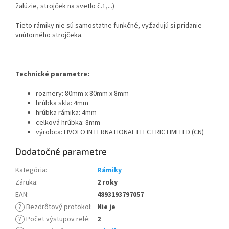
žalúzie, strojček na svetlo č.1,...)
Tieto rámiky nie sú samostatne funkčné, vyžadujú si pridanie
vnútorného strojčeka.
Technické parametre:
rozmery: 80mm x 80mm x 8mm
hrúbka skla: 4mm
hrúbka rámika: 4mm
celková hrúbka: 8mm
výrobca: LIVOLO INTERNATIONAL ELECTRIC LIMITED (CN)
Dodatočné parametre
Kategória
:
Rámiky
Záruka
:
2 roky
EAN
:
4893193797057
?
Bezdrôtový protokol
:
Nie je
?
Počet výstupov relé
:
2