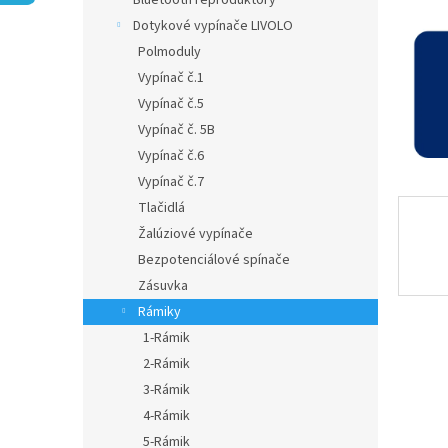
Bluetooth reproduktory
Dotykové vypínače LIVOLO
Polmoduly
Vypínač č.1
Vypínač č.5
Vypínač č. 5B
Vypínač č.6
Vypínač č.7
Tlačidlá
Žalúziové vypínače
Bezpotenciálové spínače
Zásuvka
Rámiky
1-Rámik
2-Rámik
3-Rámik
4-Rámik
5-Rámik