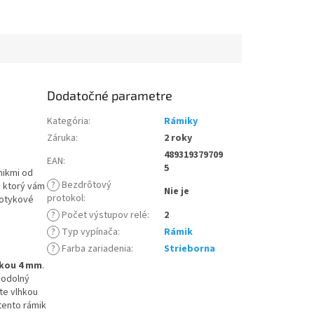
Dodatočné parametre
Kategória
:
Rámiky
Záruka
:
2 roky
489319379709
EAN
:
5
mikmi od
?
Bezdrôtový
, ktorý vám
Nie je
protokol
:
dotykové
?
Počet výstupov relé
:
2
?
Typ vypínača
:
Rámik
?
Farba zariadenia
:
Strieborna
bkou 4 mm
.
 odolný
íte vlhkou
tento rámik