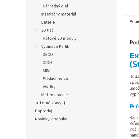
Náhradný diel
Inštalačný materiál
Popi
Batérie
3D tlač
Hotové 3D moduly
Pod
Vypínače Karlik
Ex
DECO
(S
ICON
MINI
Doda
Príslušenstvo
spol
Všetky
umož
vypín
Meteo stanice
☀️ Letné zľavy ☀️
Pré
Dopredaj
Rámi
Novinky v ponuke
Vďak
voči 
hand