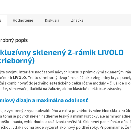
s
Hodnotenie
Diskusia
Značka
robný popis
kluzívny sklenený 2-rámik LIVOLO
trieborný)
jte svojmu interiéru nadčasový nádych luxusu s prémiovými sklenenými rá
očnosti
LIVOLO
. Tento strieborný dvojrámik slúži ako elegantný krycí panel
ní skombinovať do jedného estetického celku rôzne moduly – či už ide o 
ače, stmievače, tlačidlá na žalúzie, alebo klasické elektrické zásuvky.
miový dizajn a maximálna odolnosť
k je vyrobený z vysokokvalitného a extra pevného
tvrdeného skla s hrú
a tomu je povrch nielen nádherne lesklý a minimalistický, ale aj mimoriadne
poškriabaniu, vyblednutiu a usádzaniu nečistôt. Sklenený panel ľahko očist
ričkou, vďaka čomu bude vyzerať ako nový po dlhé roky. Pripomíname, že 