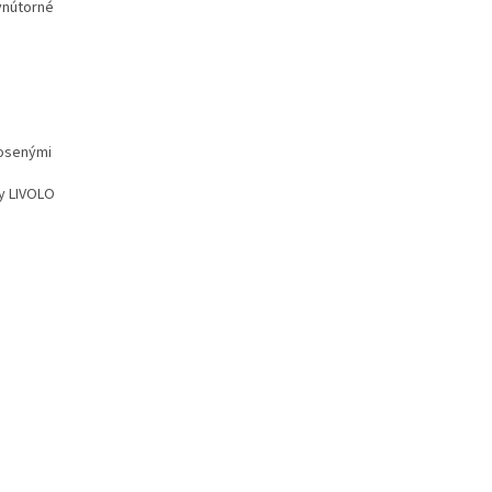
vnútorné
kosenými
ky LIVOLO