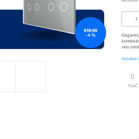
Môžeme d
€10,90
–4 %
Elegantný
kombinác
sklo odol
Detailné 
TLAČ