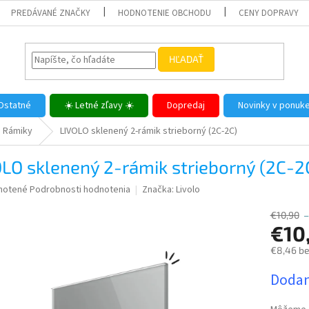
PREDÁVANÉ ZNAČKY
HODNOTENIE OBCHODU
CENY DOPRAVY
HĽADAŤ
Ostatné
☀️ Letné zľavy ☀️
Dopredaj
Novinky v ponuk
Rámiky
LIVOLO sklenený 2-rámik strieborný (2C-2C)
LO sklenený 2-rámik strieborný (2C-2
né
notené
Podrobnosti hodnotenia
Značka:
Livolo
nie
u
€10,90
€10
€8,46 b
Jednotk
Dodan
iek.
cena: