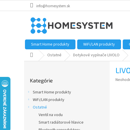
Prejsť
info@homesystem.sk
na
obsah
Smart Home produkty
WiFi/LAN produkty
Domov
Ostatné
Dotykové vypínače LIVOLO
B
LIVO
o
Preskočiť
č
Priemer
Neohod
Kategórie
kategórie
n
hodnote
ý
produkt
Smart Home produkty
p
je
WiFi/LAN produkty
0,0
a
z
Ostatné
n
5
e
Ventil na vodu
hviezdič
l
Smart radiátorové hlavice