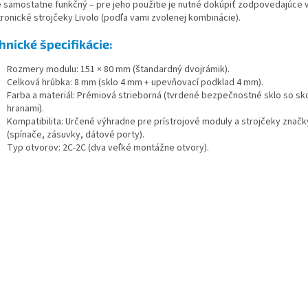
je samostatne funkčný – pre jeho použitie je nutné dokúpiť zodpovedajúce 
tronické strojčeky Livolo (podľa vami zvolenej kombinácie).
hnické špecifikácie:
Rozmery modulu: 151 × 80 mm (štandardný dvojrámik).
Celková hrúbka: 8 mm (sklo 4 mm + upevňovací podklad 4 mm).
Farba a materiál: Prémiová strieborná (tvrdené bezpečnostné sklo so s
hranami).
Kompatibilita: Určené výhradne pre prístrojové moduly a strojčeky znač
(spínače, zásuvky, dátové porty).
Typ otvorov: 2C-2C (dva veľké montážne otvory).