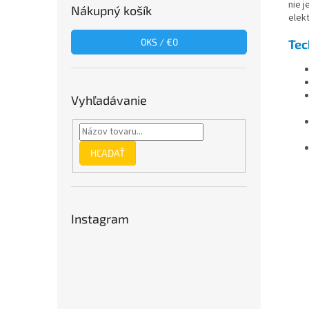
nie 
Nákupný košík
elek
0
KS /
€0
Tec
Vyhľadávanie
HĽADAŤ
Instagram