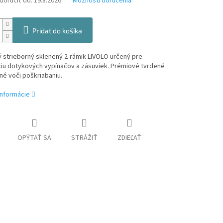
oručiť do:
19.8.2026
Možnosti doručenia
Pridať do košíka
 strieborný sklenený 2-rámik LIVOLO určený pre
iu dotykových vypínačov a zásuviek. Prémiové tvrdené
né voči poškriabaniu.
informácie
OPÝTAŤ SA
STRÁŽIŤ
ZDIEĽAŤ