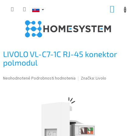
Prejsť
NÁKUP
na
obsah
KOŠÍK
LIVOLO VL-C7-1C RJ-45 konektor
polmodul
Priemerné
Neohodnotené
Podrobnosti hodnotenia
Značka:
Livolo
hodnotenie
produktu
je
0,0
z
5
hviezdičiek.