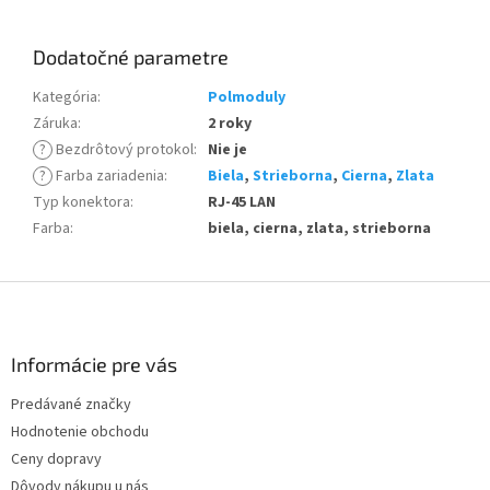
Dodatočné parametre
Kategória
:
Polmoduly
Záruka
:
2 roky
?
Bezdrôtový protokol
:
Nie je
?
Farba zariadenia
:
Biela
,
Strieborna
,
Cierna
,
Zlata
Typ konektora
:
RJ-45 LAN
Farba
:
biela, cierna, zlata, strieborna
Z
á
p
ä
Informácie pre vás
t
Predávané značky
i
Hodnotenie obchodu
e
Ceny dopravy
Dôvody nákupu u nás