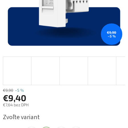
€9,90
–5 %
€9,90
–5 %
€9,40
€7,64 bez DPH
Jednotková
Zvoľte variant
cena: