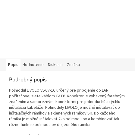
Popis
Hodnotenie
Diskusia
Značka
Podrobný popis
Polmodul LIVOLO VL-C7-1C určený pre pripojenie do LAN
počítačovej siete káblom CAT6. Konektor je vybavený farebným
značením a samoreznými konektormi pre jednoduchú a rýchlu
inštaláciu kabeláže. Polmoduly LIVOLO je možné inštalovať do
inštalačných rámikov a sklenených rámikov SR. Do každého
rámika je možné inštalovať 2ks polmodulov a kombinovať tak
rôzne funkcie polmodulov do jedného rámika.